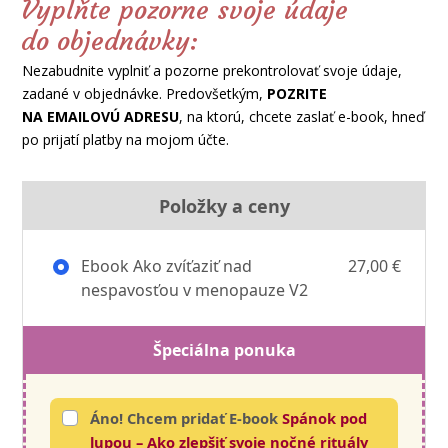
Vyplňte pozorne svoje údaje
do objednávky:
Nezabudnite vyplniť a pozorne prekontrolovať svoje údaje,
zadané v objednávke. Predovšetkým,
POZRITE
NA EMAILOVÚ ADRESU
, na ktorú, chcete zaslať e-book, hneď
po prijatí platby na mojom účte.
Položky a ceny
Ebook Ako zvíťaziť nad
27,00 €
nespavosťou v menopauze V2
Špeciálna ponuka
Áno! Chcem pridať E-book
Spánok pod
lupou – Ako zlepšiť svoje nočné rituály