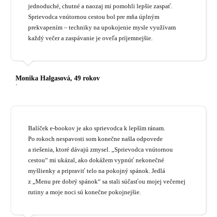
jednoduché, chutné a naozaj mi pomohli lepšie zaspať.
Sprievodca vnútornou cestou bol pre mňa úplným
prekvapením – techniky na upokojenie mysle využívam
každý večer a zaspávanie je oveľa príjemnejšie.
Monika Halgasová, 49 rokov
´
Balíček e-bookov je ako sprievodca k lepším ránam.
Po rokoch nespavosti som konečne našla odpovede
a riešenia, ktoré dávajú zmysel. „Sprievodca vnútornou
cestou“ mi ukázal, ako dokážem vypnúť nekonečné
myšlienky a pripraviť telo na pokojný spánok. Jedlá
z „Menu pre dobrý spánok“ sa stali súčasťou mojej večernej
rutiny a moje noci sú konečne pokojnejšie.