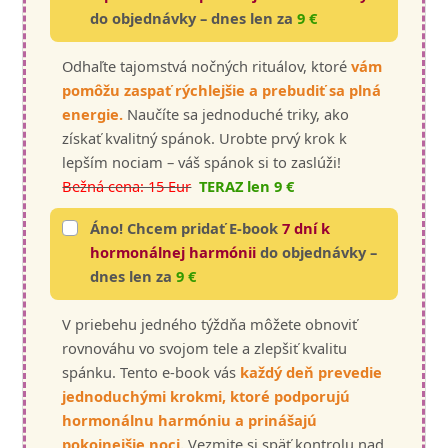
do objednávky – dnes len za
9 €
Odhaľte tajomstvá nočných rituálov, ktoré
vám
pomôžu zaspať rýchlejšie a prebudiť sa plná
energie.
Naučíte sa jednoduché triky, ako
získať kvalitný spánok. Urobte prvý krok k
lepším nociam – váš spánok si to zaslúži!
Bežná cena: 15 Eur
TERAZ len 9 €
Áno! Chcem pridať E-book
7 dní k
hormonálnej harmónii
do objednávky –
dnes len za
9 €
V priebehu jedného týždňa môžete obnoviť
rovnováhu vo svojom tele a zlepšiť kvalitu
spánku. Tento e-book vás
každý deň prevedie
jednoduchými krokmi, ktoré podporujú
hormonálnu harmóniu a prinášajú
pokojnejšie noci.
Vezmite si späť kontrolu nad