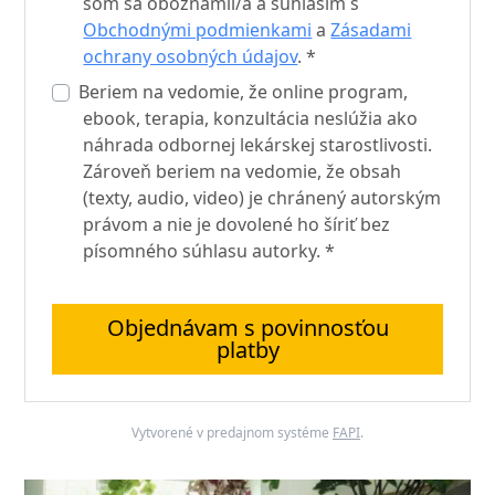
som sa oboznámil/a a súhlasím s
Obchodnými podmienkami
a
Zásadami
ochrany osobných údajov
. *
Beriem na vedomie, že online program,
ebook, terapia, konzultácia neslúžia ako
náhrada odbornej lekárskej starostlivosti.
Zároveň beriem na vedomie, že obsah
(texty, audio, video) je chránený autorským
právom a nie je dovolené ho šíriť bez
písomného súhlasu autorky. *
Objednávam s povinnosťou
platby
Vytvorené v predajnom systéme
FAPI
.