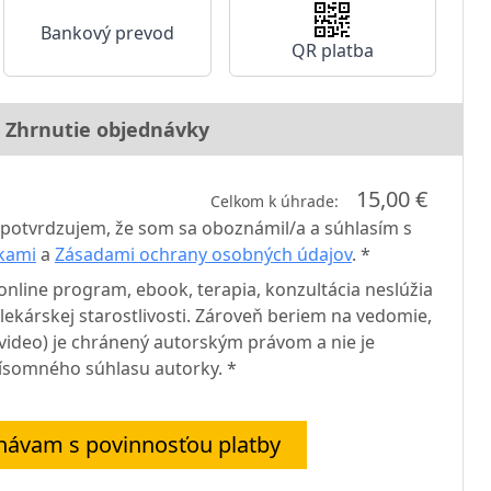
Bankový prevod
QR platba
Zhrnutie objednávky
15,00 €
Celkom k úhrade:
potvrdzujem, že som sa oboznámil/a a súhlasím s
kami
a
Zásadami ochrany osobných údajov
. *
nline program, ebook, terapia, konzultácia neslúžia
ekárskej starostlivosti. Zároveň beriem na vedomie,
, video) je chránený autorským právom a nie je
písomného súhlasu autorky. *
návam s povinnosťou platby