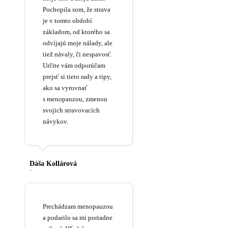
Pochopila som, že strava
je v tomto období
základom, od ktorého sa
odvíjajú moje nálady, ale
tiež návaly, či nespavosť.
Určite vám odporúčam
prejsť si tieto rady a tipy,
ako sa vyrovnať
s menopauzou, zmenou
svojich stravovacích
návykov.
Dáša Kollárová
´
Prechádzam menopauzou
a podarilo sa mi poriadne