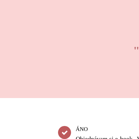
"
ÁNO
Objednávam si e-book „V