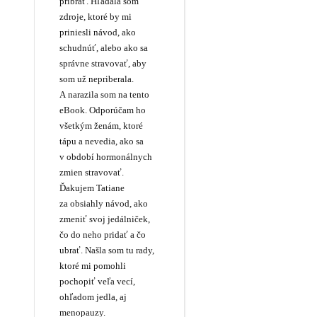
pribrať. Hľadala som
zdroje, ktoré by mi
priniesli návod, ako
schudnúť, alebo ako sa
správne stravovať, aby
som už nepriberala.
A narazila som na tento
eBook. Odporúčam ho
všetkým ženám, ktoré
tápu a nevedia, ako sa
v období hormonálnych
zmien stravovať.
Ďakujem Tatiane
za obsiahly návod, ako
zmeniť svoj jedálniček,
čo do neho pridať a čo
ubrať. Našla som tu rady,
ktoré mi pomohli
pochopiť veľa vecí,
ohľadom jedla, aj
menopauzy.