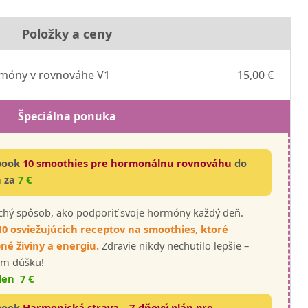
Položky a ceny
rmóny v rovnováhe V1
15,00 €
Špeciálna ponuka
-book
10 smoothies pre hormonálnu rovnováhu
do
n za
7 €
chý spôsob, ako podporiť svoje hormóny každý deň.
10 osviežujúcich receptov na smoothies, ktoré
né živiny a energiu.
Zdravie nikdy nechutilo lepšie –
om dúšku!
len 7 €
-book
Harmonická strava – 7-dňový plán pre