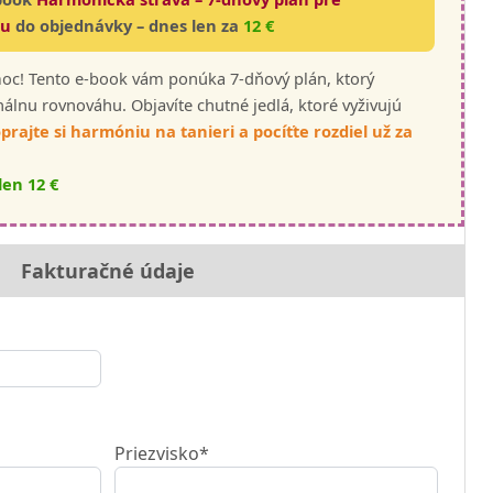
iu
do objednávky – dnes len za
12 €
oc! Tento e-book vám ponúka 7-dňový plán, ktorý
álnu rovnováhu. Objavíte chutné jedlá, ktoré vyživujú
prajte si harmóniu na tanieri a pocíťte rozdiel už za
len 12 €
Fakturačné údaje
Priezvisko*