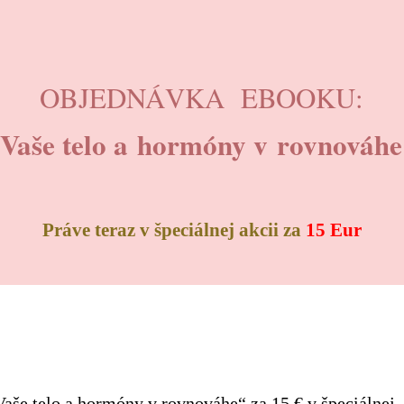
OBJEDNÁVKA EBOOKU:
Vaše telo a hormóny v rovnováh
Práve teraz v špeciálnej akcii za
15 Eur
aše telo a hormóny v rovnováhe“ za 15 € v špeciálnej