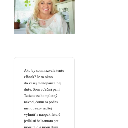
Ako by som nazvala tento
eBook? Je to okno
do vašej menopauzálnej
duše. Som vďačná pani
Tatiane za kompletný
návod, čomu sa počas
menopauzy radšej
vyhnúť a naopak, ktoré
jedlá sú balzamom pre
moje telo a moju dušu.