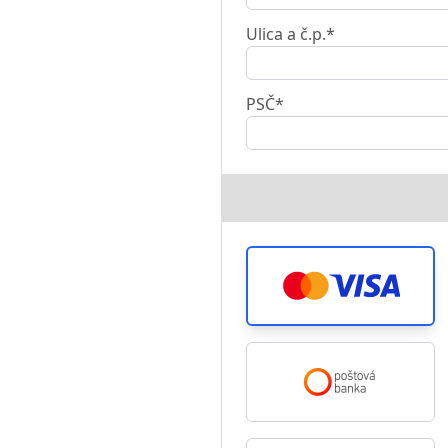
Ulica a č.p.*
PSČ*