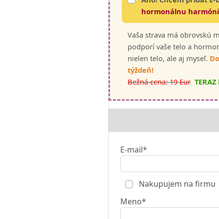
hormonálnu harmón
Vaša strava má obrovskú m
podporí vaše telo a hormon
nielen telo, ale aj myseľ.
Do
týždeň!
Bežná cena: 19 Eur
TERAZ 
E-mail*
Nakupujem na firmu
Meno*