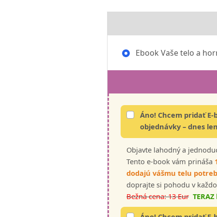
Ebook Vaše telo a ho
Áno! Chcem pridať E
objednávky – dnes le
Objavte lahodný a jednodu
Tento e-book vám prináša
dodajú vášmu telu potreb
doprajte si pohodu v každ
Bežná cena: 13 Eur
TERAZ 
Áno! Chcem pridať E