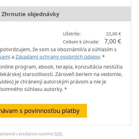
Zhrnutie objednávky
Ušetríte:
22,00 €
7,00 €
Celkom k úhrade:
potvrdzujem, že som sa oboznámil/a a súhlasím s
kami
a
Zásadami ochrany osobných údajov
. *
nline program, ebook, terapia, konzultácia neslúžia
ekárskej starostlivosti. Zároveň beriem na vedomie,
, video) je chránený autorským právom a nie je
písomného súhlasu autorky. *
návam s povinnosťou platby
ytvorené v predajnom systéme
FAPI
.