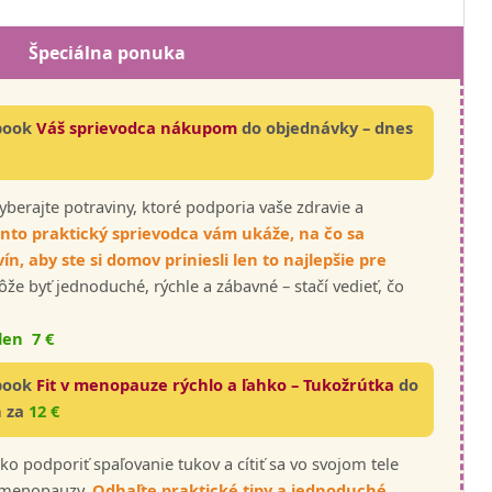
Špeciálna ponuka
-book
Váš sprievodca nákupom
do objednávky – dnes
yberajte potraviny, ktoré podporia vaše zdravie a
nto praktický sprievodca vám ukáže, na čo sa
n, aby ste si domov priniesli len to najlepšie pre
 byť jednoduché, rýchle a zábavné – stačí vedieť, čo
len 7 €
-book
Fit v menopauze rýchlo a ľahko – Tukožrútka
do
n za
12 €
ko podporiť spaľovanie tukov a cítiť sa vo svojom tele
s menopauzy.
Odhaľte praktické tipy a jednoduché