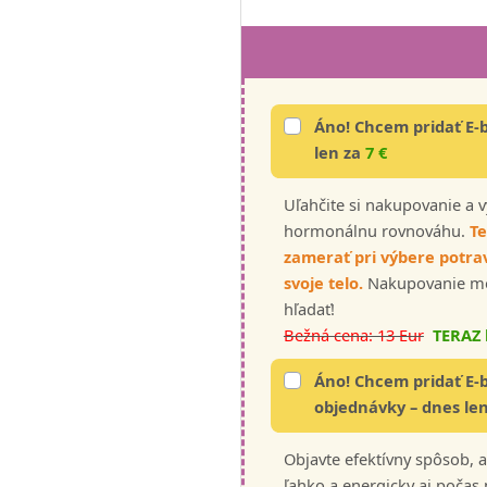
Áno! Chcem pridať E
len za
7 €
Uľahčite si nakupovanie a v
hormonálnu rovnováhu.
Te
zamerať pri výbere potraví
svoje telo.
Nakupovanie môže
hľadať!
Bežná cena: 13 Eur
TERAZ 
Áno! Chcem pridať E
objednávky – dnes le
Objavte efektívny spôsob, a
ľahko a energicky aj poča