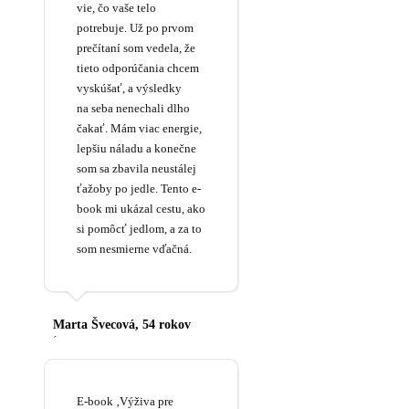
vie, čo vaše telo
potrebuje. Už po prvom
prečítaní som vedela, že
tieto odporúčania chcem
vyskúšať, a výsledky
na seba nenechali dlho
čakať. Mám viac energie,
lepšiu náladu a konečne
som sa zbavila neustálej
ťažoby po jedle. Tento e-
book mi ukázal cestu, ako
si pomôcť jedlom, a za to
som nesmierne vďačná.
Marta Švecová, 54 rokov
´
E-book ‚Výživa pre