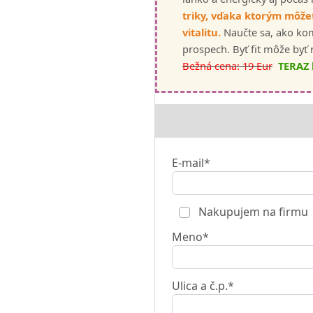
triky, vďaka ktorým môžet
vitalitu.
Naučte sa, ako kom
prospech. Byť fit môže byť 
Bežná cena: 19 Eur
TERAZ 
E-mail*
Nakupujem na firmu
Meno*
Ulica a č.p.*