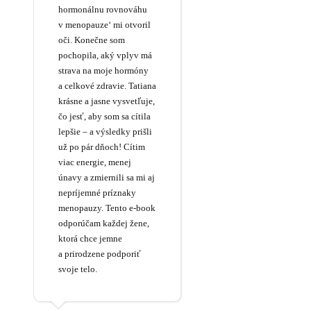
hormonálnu rovnováhu
v menopauze‘ mi otvoril
oči. Konečne som
pochopila, aký vplyv má
strava na moje hormóny
a celkové zdravie. Tatiana
krásne a jasne vysvetľuje,
čo jesť, aby som sa cítila
lepšie – a výsledky prišli
už po pár dňoch! Cítim
viac energie, menej
únavy a zmiernili sa mi aj
nepríjemné príznaky
menopauzy. Tento e-book
odporúčam každej žene,
ktorá chce jemne
a prirodzene podporiť
svoje telo.