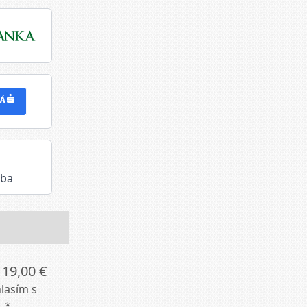
tba
119,00 €
lasím s
. *