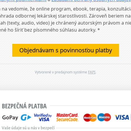
 na vedomie, že online program, ebook, terapia, konzultáci
hrada odbornej lekárskej starostlivosti. Zároveň beriem n
ah (texty, audio, video) je chránený autorským právom a nie
né ho šíriť bez písomného súhlasu autorky. *
Objednávam s povinnosťou platby
Vytvorené v predajnom systéme
FAPI
.