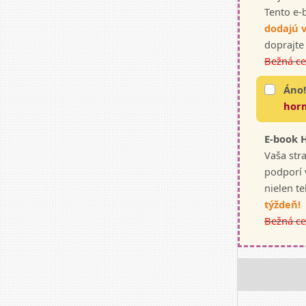
Tento e-
dodajú v
doprajte
Bežná ce
Áno!
hor
E-book 
Vaša str
podporí 
nielen te
týždeň!
Bežná ce