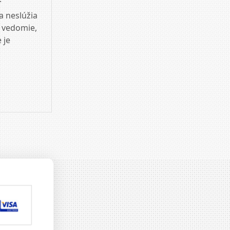
a neslúžia
a vedomie,
 je