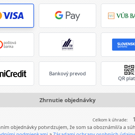
Bankový prevod
QR pla
Zhrnutie objednávky
Celkom k úhrade:
ním objednávky potvrdzujem, že som sa oboznámil/a a súh
dnými podmienkami
a
Zásadami ochrany osobných údajov