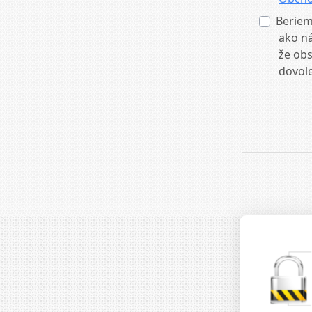
Beriem
ako ná
že obs
dovole