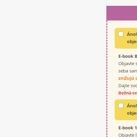
Áno!
obje
E-book 
Objavte 
seba sam
znižujú 
Dajte sv
Bežná ce
Áno!
obje
E-book 
Objavte 