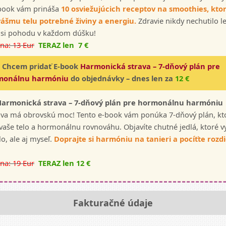
book vám prináša
10 osviežujúcich receptov na smoothies, kto
ášmu telu potrebné živiny a energiu.
Zdravie nikdy nechutilo le
 si pohodu v každom dúšku!
na: 13 Eur
TERAZ len 7 €
 Chcem pridať E-book
Harmonická strava – 7-dňový plán pre
monálnu harmóniu
do objednávky – dnes len za
12 €
Harmonická strava – 7-dňový plán pre hormonálnu harmóniu
ava má obrovskú moc! Tento e-book vám ponúka 7-dňový plán, kt
vaše telo a hormonálnu rovnováhu. Objavíte chutné jedlá, ktoré v
lo, ale aj myseľ.
Doprajte si harmóniu na tanieri a pocíťte rozdi
na: 19 Eur
TERAZ len 12 €
Fakturačné údaje