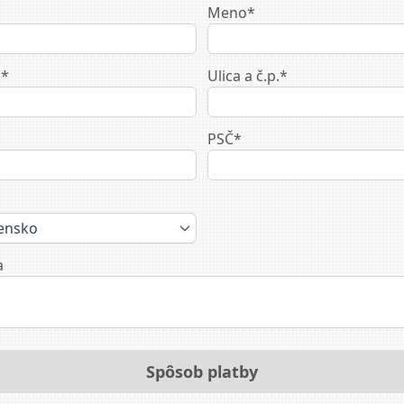
Meno*
o*
Ulica a č.p.*
PSČ*
ensko
a
Spôsob platby