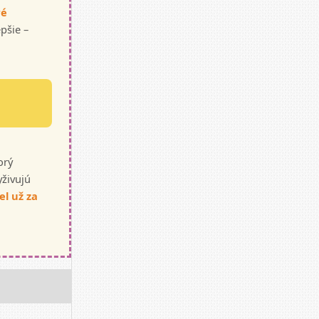
ré
pšie –
orý
yživujú
el už za