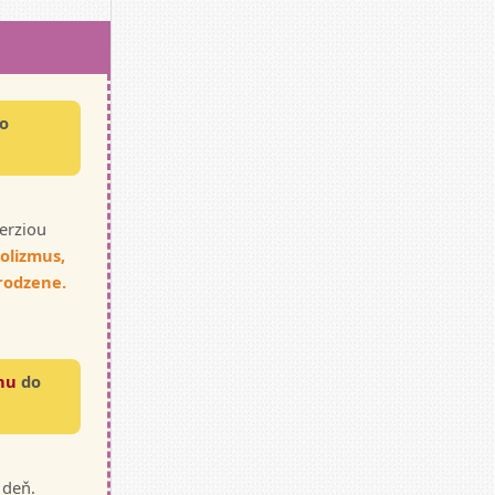
o
verziou
olizmus,
irodzene.
áhu
do
 deň.