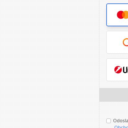
Odosla
Obcho