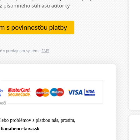
bez písomného súhlasu autorky.
 s povinnosťou platby
né v predajnom systéme
FAPI
.
lebo problémov s platbou nás, prosím,
tianabencekova.sk