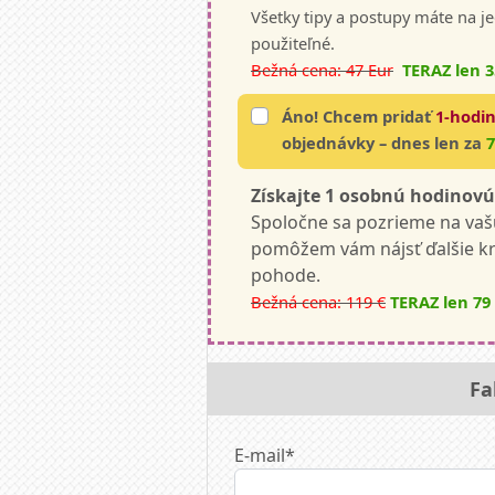
Všetky tipy a postupy máte na 
použiteľné.
Bežná cena: 47 Eur
TERAZ len 3
Áno! Chcem pridať
1-hodi
objednávky – dnes len za
7
Získajte 1 osobnú hodinov
Spoločne sa pozrieme na vašu
pomôžem vám nájsť ďalšie kro
pohode.
Bežná cena: 119 €
TERAZ len 79
Fa
E-mail*