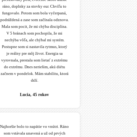
ráno, doplnky za stovky eur. Chvíľu to
fungovalo. Potom som bola vyčerpaná,
podráždená a zase som začínala odznova.
Mala som pocit, že mi chýba disciplína.
V 5 bránach som pochopila, že mi
nechýba vôľa, ale chýbal mi systém.
Postupne som si nastavila rytmus, ktorý
je reálny pre môj život. Energia sa
vyrovnala, prestala som lietať z extrému
do extrému. Dnes neriešim, akú diétu
začnem v pondelok. Mám stabilitu, ktorá
drží.
Lucia, 45 rokov
Najhoršie bolo to napätie vo vnútri. Ráno
som vstávala unavená a už od prvých