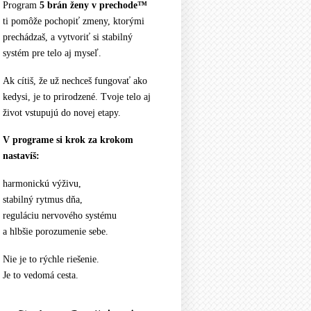
Program
5 brán ženy v prechode™
ti pomôže pochopiť zmeny, ktorými
prechádzaš, a vytvoriť si stabilný
systém pre telo aj myseľ.
Ak cítiš, že už nechceš fungovať ako
kedysi, je to prirodzené. Tvoje telo aj
život vstupujú do novej etapy.
V programe si krok za krokom
nastavíš:
harmonickú výživu,
stabilný rytmus dňa,
reguláciu nervového systému
a hlbšie porozumenie sebe.
Nie je to rýchle riešenie.
Je to vedomá cesta.