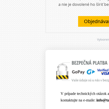
a nie je dovolené ho šíriť 
Objednávam
Vytvore
V prípade technických otázok a
kontaktujte na e-maile:
info@ta