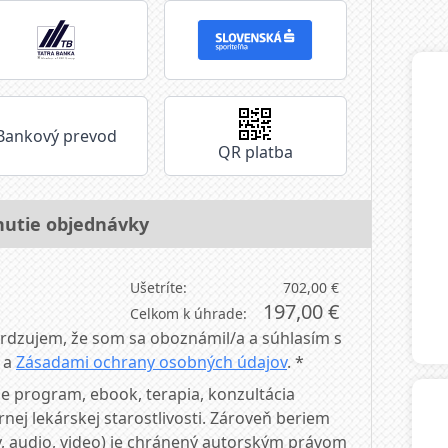
Bankový prevod
QR platba
nutie objednávky
Ušetríte:
702,00 €
197,00 €
Celkom k úhrade:
dzujem, že som sa oboznámil/a a súhlasím s
a
Zásadami ochrany osobných údajov
. *
e program, ebook, terapia, konzultácia
ej lekárskej starostlivosti. Zároveň beriem
y, audio, video) je chránený autorským právom