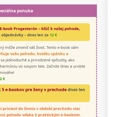
peciálna ponuka
E-book Progesterón – kľúč k vašej pohode,
 objednávky – dnes len za
12 €
rý môže zmeniť váš život. Tento e-book vám
ňuje vašu pohodu, kvalitu spánku a
 sa jednoduché a prirodzené spôsoby, ako
 harmóniu vo svojom tele. Začnite dnes a urobte
vnováhe!
2 €
k 5 e-bookov pre ženy v prechode
dnes len
i priniesť do života v období prechodu viac
ornú pohodu vďaka 5 praktickým e-bookom.