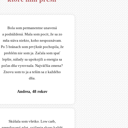
Bola som permanentne unavená
a podráždená. Mala som pocit, že sa zo
mňa stáva niekto, koho nespoznávam.
Po 5 bránach som prvýkrát pochopila, že
problém nie som ja. Začala som spať
lepšie, nálady sa upokojili a energia sa
počas dňa vyrovnala. Najväčšia zmena?
Znovu som to ja a teším sa z každého
dňa.
Andrea, 48 rokov
Skúšala som všetko. Low carb,
prerušovaný pôst, cvičenie skoro každé