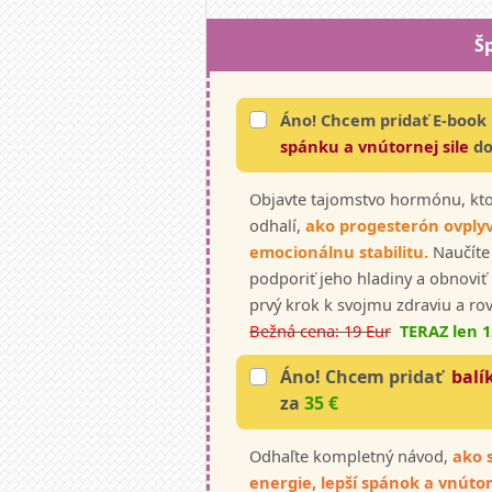
Š
Áno! Chcem pridať E-book
spánku a vnútornej sile
do
Objavte tajomstvo hormónu, kto
odhalí,
ako progesterón ovplyv
emocionálnu stabilitu.
Naučíte
podporiť jeho hladiny a obnoviť
prvý krok k svojmu zdraviu a ro
Bežná cena: 19 Eur
TERAZ len 1
Áno! Chcem pridať
balí
za
35 €
Odhaľte kompletný návod,
ako s
energie, lepší spánok a vnút