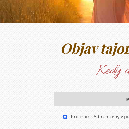
Objav taj
Kedy a
P
Program - 5 bran zeny v p