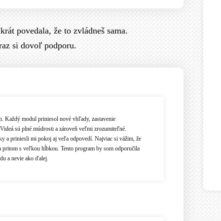
 krát povedala, že to zvládneš sama.
raz si dovoľ podporu.
 Každý modul priniesol nové vhľady, zastavenie
 Videá sú plné múdrosti a zároveň veľmi zrozumiteľné.
ky a priniesli mi pokoj aj veľa odpovedí. Najviac si vážim, že
a pritom s veľkou hĺbkou. Tento program by som odporučila
du a nevie ako ďalej.