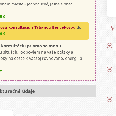
jednom mieste – jednoduché, jasné a hneď
5 €
V
novú konzultáciu s Tatianou Benčekovou
do
9 €
ú konzultáciu priamo so mnou.
 situáciu, odpoviem na vaše otázky a
ky na ceste k väčšej rovnováhe, energii a
 €
kturačné údaje