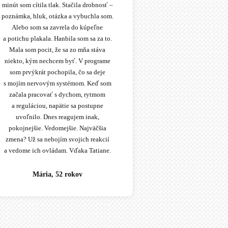
minút som cítila tlak. Stačila drobnosť –
poznámka, hluk, otázka a vybuchla som.
Alebo som sa zavrela do kúpeľne
a potichu plakala. Hanbila som sa za to.
Mala som pocit, že sa zo mňa stáva
niekto, kým nechcem byť. V programe
som prvýkrát pochopila, čo sa deje
s mojím nervovým systémom. Keď som
začala pracovať s dychom, rytmom
a reguláciou, napätie sa postupne
uvoľnilo. Dnes reagujem inak,
pokojnejšie. Vedomejšie. Najväčšia
zmena? Už sa nebojím svojich reakcií
a vedome ich ovládam. Vďaka Tatiane.
Mária, 52 rokov