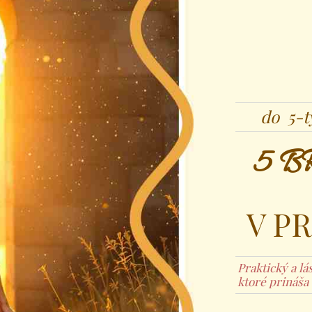
do 5-
5 
V P
Praktický a l
ktoré prináša