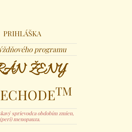
PRIHLÁŠKA
týždňového programu
BRÁN ŽENY
TM
RECHODE
áskavý sprievodca obdobím zmien,
 (peri) menopauza.