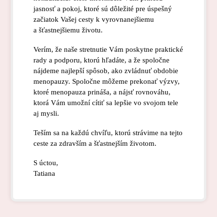
jasnosť a pokoj, ktoré sú dôležité pre úspešný
začiatok Vašej cesty k vyrovnanejšiemu
a šťastnejšiemu životu.
Verím, že naše stretnutie Vám poskytne praktické
rady a podporu, ktorú hľadáte, a že spoločne
nájdeme najlepší spôsob, ako zvládnuť obdobie
menopauzy. Spoločne môžeme prekonať výzvy,
ktoré menopauza prináša, a nájsť rovnováhu,
ktorá Vám umožní cítiť sa lepšie vo svojom tele
aj mysli.
Teším sa na každú chvíľu, ktorú strávime na tejto
ceste za zdravším a šťastnejším životom.
S úctou,
Tatiana