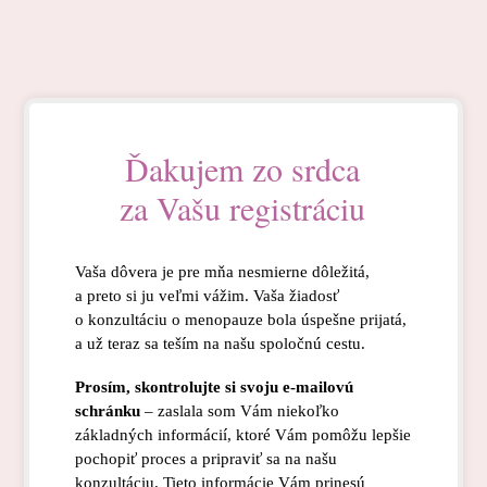
Ďakujem zo srdca
za Vašu registráciu
Vaša dôvera je pre mňa nesmierne dôležitá,
a preto si ju veľmi vážim. Vaša žiadosť
o konzultáciu o menopauze bola úspešne prijatá,
a už teraz sa teším na našu spoločnú cestu.
Prosím, skontrolujte si svoju e-mailovú
schránku
– zaslala som Vám niekoľko
základných informácií, ktoré Vám pomôžu lepšie
pochopiť proces a pripraviť sa na našu
konzultáciu. Tieto informácie Vám prinesú