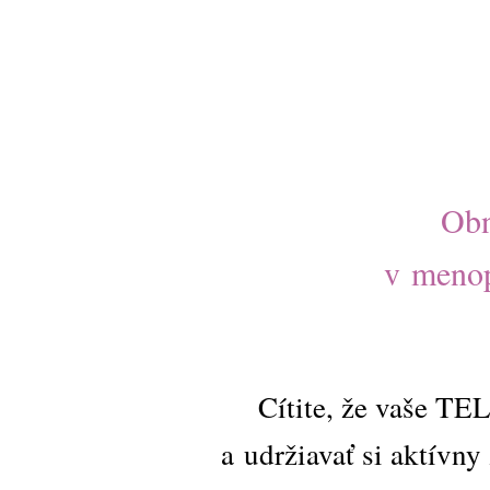
Ob
v meno
Cítite, že vaše TE
a udržiavať si aktívny