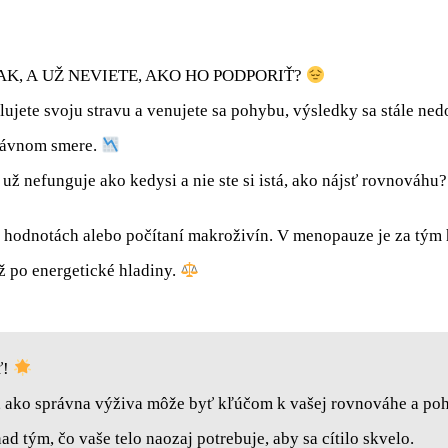
INAK, A UŽ NEVIETE, AKO HO PODPORIŤ?
olujete svoju stravu a venujete sa pohybu, výsledky sa stále ne
právnom smere.
 už nefunguje ako kedysi a nie ste si istá, ako nájsť rovnováhu
ch hodnotách alebo počítaní makroživín. V menopauze je za tý
ž po energetické hladiny.
ť!
a, ako správna výživa môže byť kľúčom k vašej rovnováhe a po
ad tým, čo vaše telo naozaj potrebuje, aby sa cítilo skvelo.