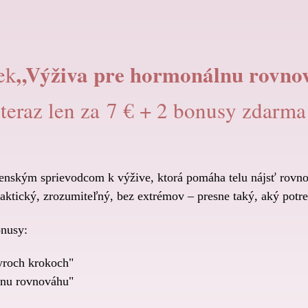
„Výživa pre hormonálnu rovno
ek
teraz len za 7 € + 2 bonusy zdarma
ženským sprievodcom k výžive, ktorá pomáha telu nájsť rovn
ktický, zrozumiteľný, bez extrémov – presne taký, aký potre
onusy:
tyroch krokoch"
nu rovnováhu"