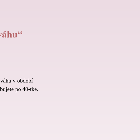
váhu“
ováhu v období
bujete po 40-tke.