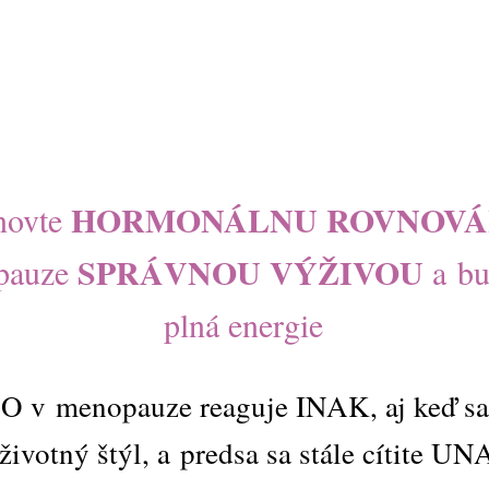
HORMONÁLNU ROVNOV
novte
SPRÁVNOU VÝŽIVOU
pauze
a bu
plná energie
LO v menopauze reaguje INAK, aj keď sa 
 životný štýl, a predsa sa stále cítite 