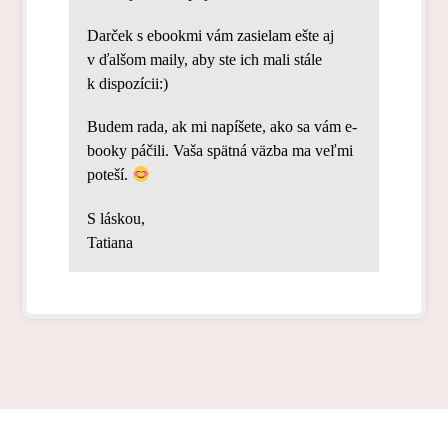
Darček s ebookmi vám zasielam ešte aj
v ďalšom maily, aby ste ich mali stále
k dispozícii:)
Budem rada, ak mi napíšete, ako sa vám e-
booky páčili. Vaša spätná väzba ma veľmi
poteší.
S láskou,
Tatiana