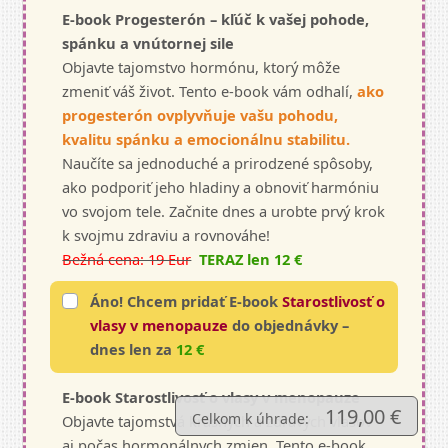
E-book Progesterón – kľúč k vašej pohode,
spánku a vnútornej sile
Objavte tajomstvo hormónu, ktorý môže
zmeniť váš život. Tento e-book vám odhalí,
ako
progesterón ovplyvňuje vašu pohodu,
kvalitu spánku a emocionálnu stabilitu.
Naučíte sa jednoduché a prirodzené spôsoby,
ako podporiť jeho hladiny a obnoviť harmóniu
vo svojom tele. Začnite dnes a urobte prvý krok
k svojmu zdraviu a rovnováhe!
Bežná cena: 19 Eur
TERAZ len 12 €
Áno! Chcem pridať E-book
Starostlivosť o
vlasy v menopauze
do objednávky –
dnes len za
12 €
E-book Starostlivosť o vlasy v menopauze
119,00 €
Celkom k úhrade:
Objavte tajomstvá krásnych a zdravých vlasov
aj počas hormonálnych zmien. Tento e-book