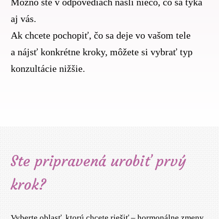
Možno ste v odpovediach našli niečo, čo sa týka
aj vás.
Ak chcete pochopiť, čo sa deje vo vašom tele
a nájsť konkrétne kroky, môžete si vybrať typ
konzultácie nižšie.
Ste pripravená urobiť prvý
krok?
Vyberte oblasť, ktorú chcete riešiť – hormonálne zmeny