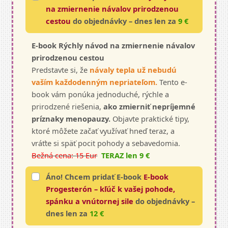
na zmiernenie návalov prirodzenou
cestou
do objednávky – dnes len za
9 €
E-book Rýchly návod na zmiernenie návalov
prirodzenou cestou
Predstavte si, že
návaly tepla už nebudú
vaším každodenným nepriateľom.
Tento e-
book vám ponúka jednoduché, rýchle a
prirodzené riešenia,
ako zmierniť nepríjemné
príznaky menopauzy.
Objavte praktické tipy,
ktoré môžete začať využívať hneď teraz, a
vráťte si späť pocit pohody a sebavedomia.
Bežná cena: 15 Eur
TERAZ len 9 €
Áno! Chcem pridať E-book
E-book
Progesterón – kľúč k vašej pohode,
spánku a vnútornej sile
do objednávky –
dnes len za
12 €