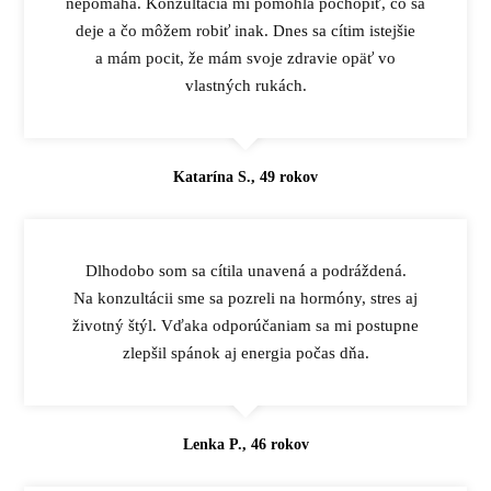
nepomáha. Konzultácia mi pomohla pochopiť, čo sa
deje a čo môžem robiť inak. Dnes sa cítim istejšie
a mám pocit, že mám svoje zdravie opäť vo
vlastných rukách.
Katarína S., 49 rokov
Dlhodobo som sa cítila unavená a podráždená.
Na konzultácii sme sa pozreli na hormóny, stres aj
životný štýl. Vďaka odporúčaniam sa mi postupne
zlepšil spánok aj energia počas dňa.
Lenka P., 46 rokov