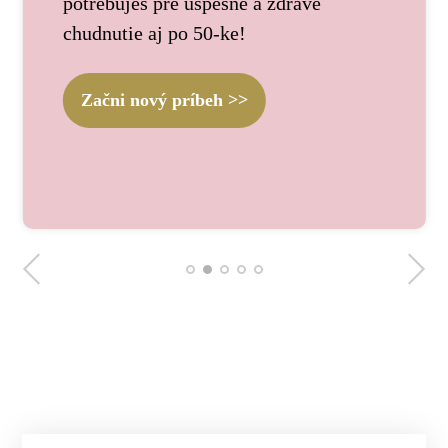
potrebuješ pre úspešné a zdravé
chudnutie aj po 50-ke!
Začni nový príbeh >>