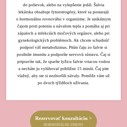
do polievok, alebo na vylepšenie jedál. Šalvia
lekárska obsahuje fytoestrogény, ktoré sa postarajú
o hormonálnu rovnováhu v organizme. Je unikátnym
čajom proti poteniu a návalom tepla a pomáha aj pri
zápaloch a infekciách močových orgánov, alebo pri
gynekologických problémoch. Ak chcete schudnúť
podporí váš metabolizmus. Pitím čaju zo šalvie si
posilníte imunitu a podporíte nervovú sústavu. Čaj si
pripravíte tak, že sparíte lyžicu šalvie vriacou vodou
a necháte ju vylúhovať približne 15 minút. Čaj pite
vlažný, aby ste si nezhoršili návaly. Pomôže vám už
po dvoch týždňoch užívania.
Rezervovať konzultáciu >
HORMONÁLNE ZMENY