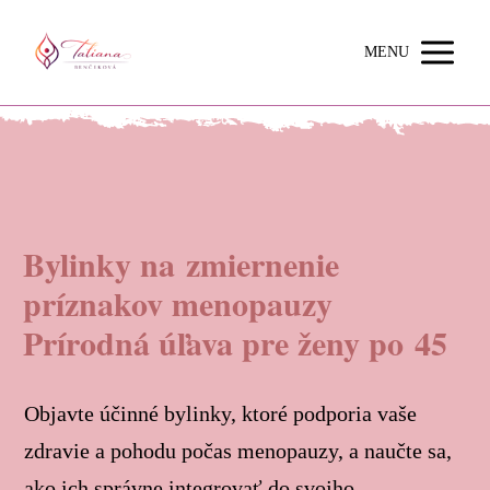
MENU
Bylinky na zmiernenie
príznakov menopauzy
Prírodná úľava pre ženy po 45
Objavte účinné bylinky, ktoré podporia vaše
zdravie a pohodu počas menopauzy, a naučte sa,
ako ich správne integrovať do svojho