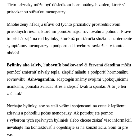
Tieto príznaky môžu byť dôsledkom hormonálnych zmien, ktoré sú
prirodzenou súčasťou menopauzy.
Mnohé ženy hľadajú úľavu od týchto príznakov prostredníctvom
prírodných riešení, ktoré im pomôžu nájsť rovnováhu a pohodu. Práve
tu prichádzajú na rad bylinky, ktoré už po stáročia slúžia na zmiernenie
symptómov menopauzy a podporu celkového zdravia žien v tomto
období.
Bylinky ako šalviy, ľubovník bodkovaný či červená ďatelina
môžu
pomôcť zmierniť návaly tepla, zlepšiť náladu a podporiť hormonálnu
rovnováhu.
Ashwagandha
, adaptogén známy svojimi upokojujúcimi
účinkami, pomáha zvládať stres a zlepšiť kvalitu spánku. A to je len
začiatok!
Nechajte bylinky, aby sa stali vašimi spojencami na ceste k lepšiemu
zdraviu a pohodliu počas menopauzy. Ak potrebujete pomoc
s výberom tých správnych byliniek alebo chcete získať viac informácií,
neváhajte ma kontaktovať a objednajte sa na konzultáciu. Som tu pre
vás.