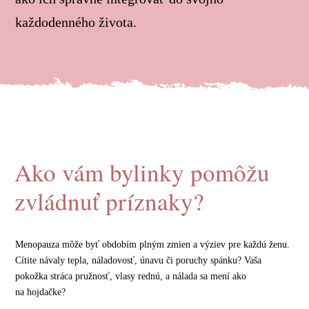
každodenného života.
Ako vám bylinky pomôžu
zvládnuť príznaky?
Menopauza môže byť obdobím plným zmien a výziev pre každú ženu.
Cítite návaly tepla, náladovosť, únavu či poruchy spánku? Vaša
pokožka stráca pružnosť, vlasy rednú, a nálada sa mení ako
na hojdačke?