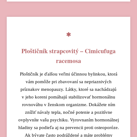
Ploštičník strapcovitý – Cimicufuga
racemosa
Ploštičník je ďalšou veľmi účinnou bylinkou, ktorá
vám pomôže pri zbavovaní sa nepriaznivých
príznakov menopauzy. Látky, ktoré sa nachádzajú
v jeho koreni pomáhajú stabilizovať hormonálnu
rovnováhu v ženskom organizme. Dokážete ním
znížiť návaly tepla, nočné potenie a pozitívne
ovplyvníte vašu psychiku. Vyrovnaním hormonálnej
hladiny sa podieľa aj na prevencii proti osteoporóze.
Ak bývate často podráždené a máte problémy