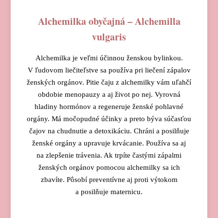
Alchemilka obyčajná – Alchemilla
vulgaris
Alchemilka je veľmi účinnou ženskou bylinkou.
V ľudovom liečiteľstve sa používa pri liečení zápalov
ženských orgánov. Pitie čaju z alchemilky vám uľahčí
obdobie menopauzy a aj život po nej. Vyrovná
hladiny hormónov a regeneruje ženské pohlavné
orgány. Má močopudné účinky a preto býva súčasťou
čajov na chudnutie a detoxikáciu. Chráni a posilňuje
ženské orgány a upravuje krvácanie. Používa sa aj
na zlepšenie trávenia. Ak trpíte častými zápalmi
ženských orgánov pomocou alchemilky sa ich
zbavíte. Pôsobí preventívne aj proti výtokom
a posilňuje maternicu.