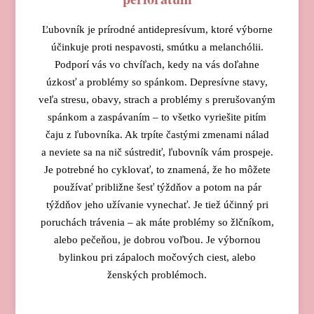
Ľubovník je prírodné antidepresívum, ktoré výborne
účinkuje proti nespavosti, smútku a melanchólii.
Podporí vás vo chvíľach, kedy na vás doľahne
úzkosť a problémy so spánkom. Depresívne stavy,
veľa stresu, obavy, strach a problémy s prerušovaným
spánkom a zaspávaním – to všetko vyriešite pitím
čaju z ľubovníka. Ak trpíte častými zmenami nálad
a neviete sa na nič sústrediť, ľubovník vám prospeje.
Je potrebné ho cyklovať, to znamená, že ho môžete
používať približne šesť týždňov a potom na pár
týždňov jeho užívanie vynechať. Je tiež účinný pri
poruchách trávenia – ak máte problémy so žlčníkom,
alebo pečeňou, je dobrou voľbou. Je výbornou
bylinkou pri zápaloch močových ciest, alebo
ženských problémoch.