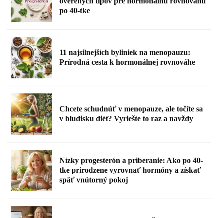
overených tipov pre hormonálnu rovnováhu
po 40-tke
11 najsilnejších byliniek na menopauzu:
Prírodná cesta k hormonálnej rovnováhe
Chcete schudnúť v menopauze, ale točíte sa
v bludisku diét? Vyriešte to raz a navždy
Nízky progesterón a priberanie: Ako po 40-
tke prirodzene vyrovnať hormóny a získať
späť vnútorný pokoj