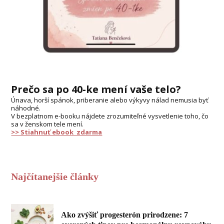
Prečo sa po 40-ke mení vaše telo?
Únava, horší spánok, priberanie alebo výkyvy nálad nemusia byť
náhodné.
V bezplatnom e-booku nájdete zrozumiteľné vysvetlenie toho, čo
sa v ženskom tele mení.
>> Stiahnuť ebook zdarma
Najčítanejšie články
Ako zvýšiť progesterón prirodzene: 7