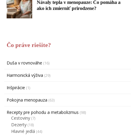
Návaly tepla v menopauze: Čo pomáha a
ako ich zmierniť prirodzene?
Čo práve riešite?
Duša v rovnováhe
(16)
Harmonická výživa
(29)
Inšpirácie
(1)
Pokojna menopauza
(63)
Recepty pre pohodu a metabolizmus
(98)
Cestoviny
(7)
Dezerty
(18)
Hlavné jedlá
(44)