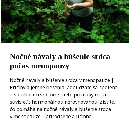
Nočné návaly a búšenie srdca
počas menopauzy
Nočné návaly a búšenie srdca v menopauze |
Príčiny a jemné riešenia. Zobúdzate sa spotená
a s búšiacim srdcom? Tieto príznaky môžu
súvisieť s hormonálnou nerovnováhou. Zistite,
čo pomáha na nočné návaly a búšenie srdca
v menopauze – prirodzene a účinne.