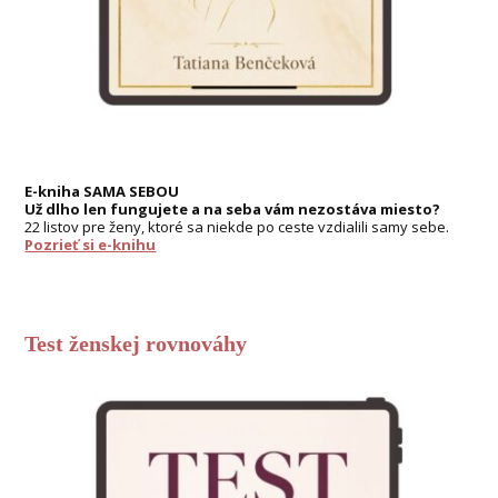
E-kniha SAMA SEBOU
Už dlho len fungujete a na seba vám nezostáva miesto?
22 listov pre ženy, ktoré sa niekde po ceste vzdialili samy sebe.
Pozrieť si e-knihu
Test ženskej rovnováhy