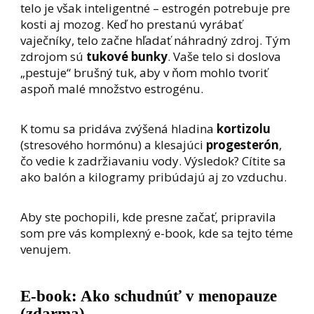
telo je však inteligentné – estrogén potrebuje pre
kosti aj mozog. Keď ho prestanú vyrábať
vaječníky, telo začne hľadať náhradný zdroj. Tým
zdrojom sú
tukové bunky
. Vaše telo si doslova
„pestuje“ brušný tuk, aby v ňom mohlo tvoriť
aspoň malé množstvo estrogénu.
K tomu sa pridáva zvýšená hladina
kortizolu
(stresového hormónu) a klesajúci
progesterón
,
čo vedie k zadržiavaniu vody. Výsledok? Cítite sa
ako balón a kilogramy pribúdajú aj zo vzduchu.
Aby ste pochopili, kde presne začať, pripravila
som pre vás komplexný e-book, kde sa tejto téme
venujem.
E-book: Ako schudnúť v menopauze
(zdarma)