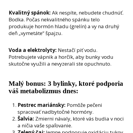
Kvalitný spánok:
Ak nespíte, nebudete chudnúť.
Bodka. Počas nekvalitného spánku telo
produkuje hormón hladu (grelín) a vy na druhý
deň „vymetáte“ špajzu.
Voda a elektrolyty:
Nestačí piť vodu.
Potrebujete vápnik a horčík, aby bunky vodu
skutočne využili a nevyzerali ste opuchnuto.
Malý bonus: 3 bylinky, ktoré podporia
váš metabolizmus dnes:
Pestrec mariánsky:
Pomôže pečeni
spracovať nadbytočné hormóny.
Šalvia:
Zmierni návaly, ktoré vás budia v noci
a ničia vaše spaľovanie.
Zelený čaj:
Jemne podporuje oxidáciu tukov