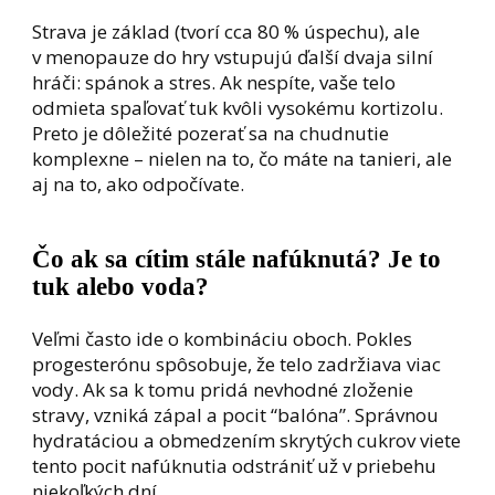
Strava je základ (tvorí cca 80 % úspechu), ale
v menopauze do hry vstupujú ďalší dvaja silní
hráči: spánok a stres. Ak nespíte, vaše telo
odmieta spaľovať tuk kvôli vysokému kortizolu.
Preto je dôležité pozerať sa na chudnutie
komplexne – nielen na to, čo máte na tanieri, ale
aj na to, ako odpočívate.
Čo ak sa cítim stále nafúknutá? Je to
tuk alebo voda?
Veľmi často ide o kombináciu oboch. Pokles
progesterónu spôsobuje, že telo zadržiava viac
vody. Ak sa k tomu pridá nevhodné zloženie
stravy, vzniká zápal a pocit “balóna”. Správnou
hydratáciou a obmedzením skrytých cukrov viete
tento pocit nafúknutia odstrániť už v priebehu
niekoľkých dní.