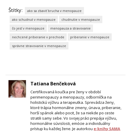
Štítky:
ako sa zbaviť brucha v menopauze
ako schudnut v menopauze
chudnutie v menopauze
čo jesť v menopauze
menopauza a stravovanie
nechcené priberanie v prechode
priberanie v menopauze
správne stravovanie v menopauze
Tatiana Benčeková
Certifikovaná koučka pre ženy v období
perimenopauzy a menopauzy, odborníčka na
holistickú výživu a terapeutka. Sprevádza ženy,
ktoré trápia hormonálne zmeny, únava, priberanie,
horší spánok alebo pocit, že sa niekde po ceste
stratili samy sebe. Vo svojej práci prepája výživu,
hormonálne súvislosti, emócie a individuálny
prístup ku každej žene. Je autorkou
e-knihy SAMA