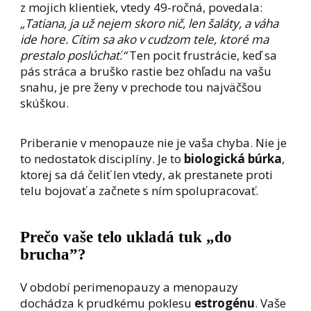
z mojich klientiek, vtedy 49-ročná, povedala:
„Tatiana, ja už nejem skoro nič, len šaláty, a váha
ide hore. Cítim sa ako v cudzom tele, ktoré ma
prestalo poslúchať.“
Ten pocit frustrácie, keď sa
pás stráca a bruško rastie bez ohľadu na vašu
snahu, je pre ženy v prechode tou najväčšou
skúškou.
Priberanie v menopauze nie je vaša chyba. Nie je
to nedostatok disciplíny. Je to
biologická búrka
,
ktorej sa dá čeliť len vtedy, ak prestanete proti
telu bojovať a začnete s ním spolupracovať.
Prečo vaše telo ukladá tuk „do
brucha”?
V období perimenopauzy a menopauzy
dochádza k prudkému poklesu
estrogénu
. Vaše