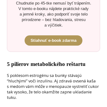
Chudnutie po 45-tke nemusí byť trápením.
V tomto e-booku nájdete praktické rady
a jemné kroky, ako podporiť svoje telo
prirodzene – bez hladovania, stresu
a výčitiek.
Stiahnuť e-book zdarma
5 pilierov metabolického reštartu
S poklesom estrogénu sa bunky stávajú
“hluchými” voči inzulínu. Aj zdravá ovsená kaša
s medom vám môže v menopauze vystreliť cukor
tak vysoko, že telo okamžite zapne ukladanie
tuku.