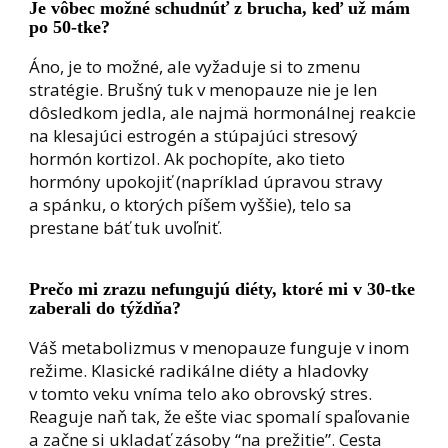
Je vôbec možné schudnúť z brucha, keď už mám
po 50-tke?
Áno, je to možné, ale vyžaduje si to zmenu
stratégie. Brušný tuk v menopauze nie je len
dôsledkom jedla, ale najmä hormonálnej reakcie
na klesajúci estrogén a stúpajúci stresový
hormón kortizol. Ak pochopíte, ako tieto
hormóny upokojiť (napríklad úpravou stravy
a spánku, o ktorých píšem vyššie), telo sa
prestane báť tuk uvoľniť.
Prečo mi zrazu nefungujú diéty, ktoré mi v 30-tke
zaberali do týždňa?
Váš metabolizmus v menopauze funguje v inom
režime. Klasické radikálne diéty a hladovky
v tomto veku vníma telo ako obrovský stres.
Reaguje naň tak, že ešte viac spomalí spaľovanie
a začne si ukladať zásoby “na prežitie”. Cesta