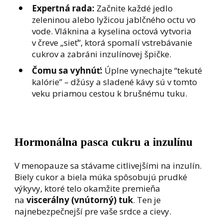
Expertná rada:
Začnite každé jedlo
zeleninou alebo lyžicou jablčného octu vo
vode. Vláknina a kyselina octová vytvoria
v čreve „sieť“, ktorá spomalí vstrebávanie
cukrov a zabráni inzulínovej špičke.
Čomu sa vyhnúť:
Úplne vynechajte “tekuté
kalórie” – džúsy a sladené kávy sú v tomto
veku priamou cestou k brušnému tuku.
Hormonálna pasca cukru a inzulínu
V menopauze sa stávame citlivejšími na inzulín.
Biely cukor a biela múka spôsobujú prudké
výkyvy, ktoré telo okamžite premieňa
na
viscerálny (vnútorný) tuk
. Ten je
najnebezpečnejší pre vaše srdce a cievy.