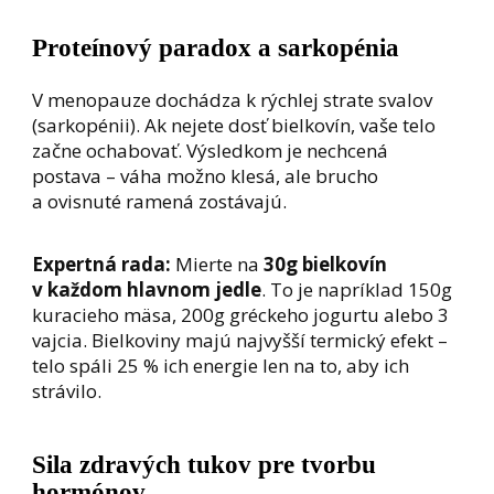
Proteínový paradox a sarkopénia
V menopauze dochádza k rýchlej strate svalov
(sarkopénii). Ak nejete dosť bielkovín, vaše telo
začne ochabovať. Výsledkom je nechcená
postava – váha možno klesá, ale brucho
a ovisnuté ramená zostávajú.
Expertná rada:
Mierte na
30g bielkovín
v každom hlavnom jedle
. To je napríklad 150g
kuracieho mäsa, 200g gréckeho jogurtu alebo 3
vajcia. Bielkoviny majú najvyšší termický efekt –
telo spáli 25 % ich energie len na to, aby ich
strávilo.
Sila zdravých tukov pre tvorbu
hormónov