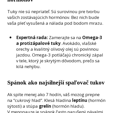
Tuky nie sú nepriateľ. Sú surovinou pre tvorbu
vašich zostávajúcich hormónov. Bez nich bude
vaša pleť vysušená a nálada pod bodom mrazu.
Expertná rada:
Zamerajte sa na
Omega-3
a protizápalové tuky
. Avokádo, vlašské
orechy a kvalitný olivový olej sú povinnou
jazdou. Omega-3 potláčajú chronický zápal
v tele, ktorý je skrytým dôvodom, prečo sa
kilá nehýbu.
Spánok ako najsilnejší spaľovač tukov
Ak spíte menej ako 7 hodín, váš mozog prepne
na “cukrový hlad”. Klesá hladina
leptínu
(hormón
sýtosti) a stúpa
grelín
(hormón hladu).
V menopauze je spánok často narušený návalmi,