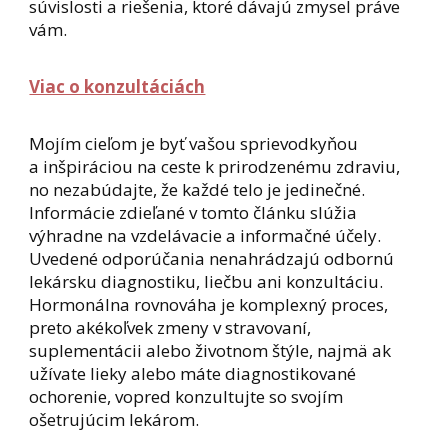
súvislosti a riešenia, ktoré dávajú zmysel práve
vám.
Viac o konzultáciách
Mojím cieľom je byť vašou sprievodkyňou
a inšpiráciou na ceste k prirodzenému zdraviu,
no nezabúdajte, že každé telo je jedinečné.
Informácie zdieľané v tomto článku slúžia
výhradne na vzdelávacie a informačné účely.
Uvedené odporúčania nenahrádzajú odbornú
lekársku diagnostiku, liečbu ani konzultáciu.
Hormonálna rovnováha je komplexný proces,
preto akékoľvek zmeny v stravovaní,
suplementácii alebo životnom štýle, najmä ak
užívate lieky alebo máte diagnostikované
ochorenie, vopred konzultujte so svojím
ošetrujúcim lekárom.