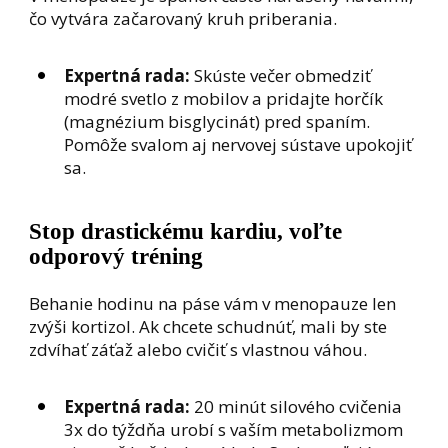
čo vytvára začarovaný kruh priberania.
Expertná rada:
Skúste večer obmedziť
modré svetlo z mobilov a pridajte horčík
(magnézium bisglycinát) pred spaním.
Pomôže svalom aj nervovej sústave upokojiť
sa.
Stop drastickému kardiu, voľte
odporový tréning
Behanie hodinu na páse vám v menopauze len
zvýši kortizol. Ak chcete schudnúť, mali by ste
zdvíhať záťaž alebo cvičiť s vlastnou váhou.
Expertná rada:
20 minút silového cvičenia
3x do týždňa urobí s vaším metabolizmom