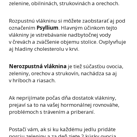
zelenine, obilninách, strukovinách a orechoch.
Rozpustnú vlákninu si môžete zaobstarať aj pod
označením
Psyllium
. Hlavným účinkom tejto
vlákniny je vstrebávanie nadbytočnej vody
v črevách a zväčšenie objemu stolice. Ovplyvňuje
aj hladiny cholesterolu v krvi.
Nerozpustná vláknina
je tiež súčasťou ovocia,
zeleniny, orechov a strukovín, nachádza sa aj
v hríboch a riasach.
Ak neprijímate počas dňa dostatok vlákniny,
prejaví sa to na vašej hormonálnej rovnováhe,
problémoch s trávením a priberaní.
Postačí vám, ak si ku každému jedlu pridáte
porciu zeleniny a za deň zjete 2 kúsky ovocia.