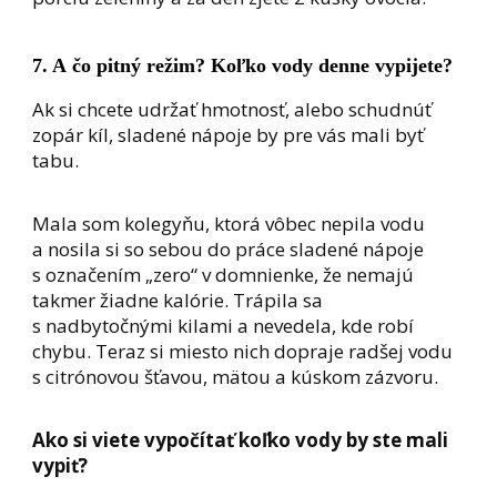
7. A čo pitný režim? Koľko vody denne vypijete?
Ak si chcete udržať hmotnosť, alebo schudnúť
zopár kíl, sladené nápoje by pre vás mali byť
tabu.
Mala som kolegyňu, ktorá vôbec nepila vodu
a nosila si so sebou do práce sladené nápoje
s označením „zero“ v domnienke, že nemajú
takmer žiadne kalórie. Trápila sa
s nadbytočnými kilami a nevedela, kde robí
chybu. Teraz si miesto nich dopraje radšej vodu
s citrónovou šťavou, mätou a kúskom zázvoru.
Ako si viete vypočítať koľko vody by ste mali
vypiť?