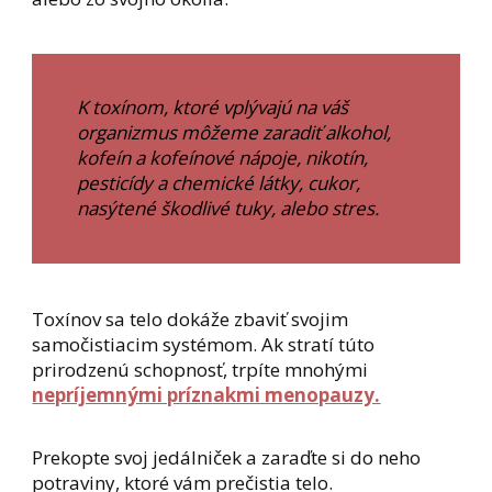
K toxínom, ktoré vplývajú na váš
organizmus môžeme zaradiť alkohol,
kofeín a kofeínové nápoje, nikotín,
pesticídy a chemické látky, cukor,
nasýtené škodlivé tuky, alebo stres.
Toxínov sa telo dokáže zbaviť svojim
samočistiacim systémom. Ak stratí túto
prirodzenú schopnosť, trpíte mnohými
nepríjemnými príznakmi menopauzy.
Prekopte svoj jedálniček a zaraďte si do neho
potraviny, ktoré vám prečistia telo.