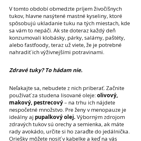
V tomto období obmedzte príjem živočíšnych
tukov, hlavne nasýtené mastné kyseliny, ktoré
spôsobujú ukladanie tuku na tých miestach, kde
sa vám to nepáči. Ak ste doteraz každý deň
konzumovali klobásky, párky, salámy, paštéty,
alebo fastfoody, teraz už viete, že je potrebné
nahradiť ich výživnejšími potravinami.
Zdravé tuky? To hádam nie.
Neľakajte sa, nebudete z nich priberať. Začnite
používať za studena lisované oleje:
olivový,
makový, pestrecový
– na trhu ich nájdete
nespočetné množstvo. Pre ženy v menopauze je
ideálny aj
pupalkový olej.
Výborným zdrojom
zdravých tukov sú orechy a semienka, ak máte
rady avokádo, určite si ho zaraďte do jedálnička.
Oriešky môžete nosiť v kabelke a keď na vás