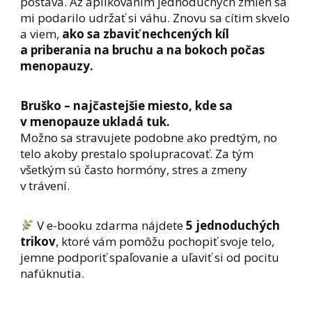
postava. Až aplikovaním jednoduchých zmien sa
mi podarilo udržať si váhu. Znovu sa cítim skvelo
a viem,
ako sa zbaviť nechcených kíl
a priberania na bruchu a na bokoch počas
menopauzy.
Bruško – najčastejšie miesto, kde sa
v menopauze ukladá tuk.
Možno sa stravujete podobne ako predtým, no
telo akoby prestalo spolupracovať. Za tým
všetkým sú často hormóny, stres a zmeny
v trávení.
V e-booku zdarma nájdete
5 jednoduchých
trikov
, ktoré vám pomôžu pochopiť svoje telo,
jemne podporiť spaľovanie a uľaviť si od pocitu
nafúknutia.