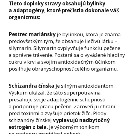
Tieto doplnky stravy obsahujú bylinky
a adaptogény, ktoré prečistia dokonale váš
organizmus:
Pestrec mariánsky
je bylinkou, ktorá je známa
predovšetkým tým, že obsahuje liečivú látku –
silymarín. Silymarín ovplyvňuje funkciu pečene
a správne trávenie. Postará sa o vyvážené hladiny
cukru v krvi a svojim antioxidačným účinkom
posilňuje obranyschopnosť celého organizmu.
Schizandra čínska
je silným antioxidantom.
Výskum ukázal, že táto superpotravina
presahuje svoje adaptogénne schopnosti
a podporuje prácu pečene. Zároveň ju chráni
pred toxínmi a zvyšuje prietok žlče. Plody
schizandry čínskej
vyplavujú nadbytočný
estrogén z tela
. Je výborným tonikom
na podporu mentálnej pohody.