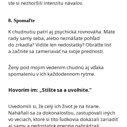
ste si nezhoršili intenzitu návalov.
8. Spomaľte
K chudnutiu patrí aj psychická rovnováha. Máte
rady samy seba, alebo neznášate pohľad
do zrkadla? Vidíte len nedostatky? Obráťte list
a začnite sa zameriavať na svoje prednosti.
Ženy pod mojim vedením chudnú aj vďaka
spomaleniu v ich každodennom rytme.
Hovorím im: „Stíšte sa a uvoľnite.“
Uvedomili si, že celý ich život je na hrane.
Naháňali sa za dokonalosťou, zastupovali iných
vo veciach, ktoré si títo ľudkovia dokázali zariadiť
aj samy a nedostatok energie nahrádzali