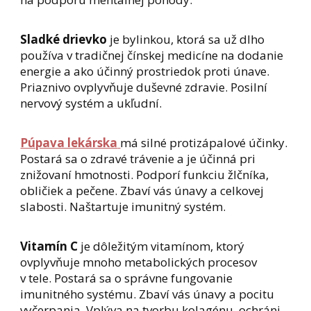
Sladké drievko
je bylinkou, ktorá sa už dlho
používa v tradičnej čínskej medicíne na dodanie
energie a ako účinný prostriedok proti únave.
Priaznivo ovplyvňuje duševné zdravie. Posilní
nervový systém a ukľudní.
Púpava lekárska
má silné protizápalové účinky.
Postará sa o zdravé trávenie a je účinná pri
znižovaní hmotnosti. Podporí funkciu žlčníka,
obličiek a pečene. Zbaví vás únavy a celkovej
slabosti. Naštartuje imunitný systém.
Vitamín C
je dôležitým vitamínom, ktorý
ovplyvňuje mnoho metabolických procesov
v tele. Postará sa o správne fungovanie
imunitného systému. Zbaví vás únavy a pocitu
vyčerpania. Vplýva na tvorbu kolagénu, ochráni