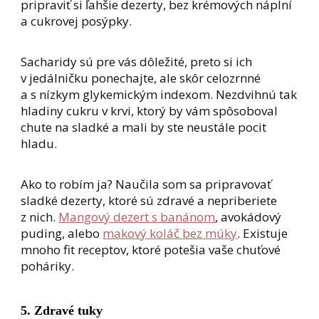
pripraviť si ľahšie dezerty, bez krémových náplní
a cukrovej posýpky.
Sacharidy sú pre vás dôležité, preto si ich
v jedálničku ponechajte, ale skôr celozrnné
a s nízkym glykemickým indexom. Nezdvihnú tak
hladiny cukru v krvi, ktorý by vám spôsoboval
chute na sladké a mali by ste neustále pocit
hladu.
Ako to robím ja? Naučila som sa pripravovať
sladké dezerty, ktoré sú zdravé a nepriberiete
z nich.
Mangový dezert s banánom
, avokádový
puding, alebo
makový koláč bez múky
. Existuje
mnoho fit receptov, ktoré potešia vaše chuťové
poháriky.
5. Zdravé tuky