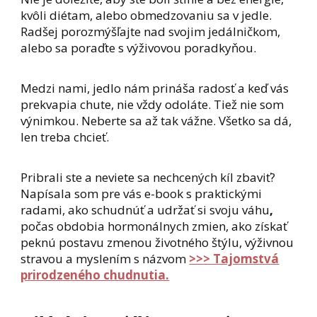
kvôli diétam, alebo obmedzovaniu sa v jedle.
Radšej porozmýšľajte nad svojim jedálničkom,
alebo sa poraďte s výživovou poradkyňou.
Medzi nami, jedlo nám prináša radosť a keď vás
prekvapia chute, nie vždy odoláte. Tiež nie som
výnimkou. Neberte sa až tak vážne. Všetko sa dá,
len treba chcieť.
Pribrali ste a neviete sa nechcených kíl zbaviť?
Napísala som pre vás e-book s praktickými
radami, ako schudnúť a udržať si svoju váhu
,
počas obdobia hormonálnych zmien, ako získať
peknú postavu zmenou životného štýlu, výživnou
stravou a myslením s názvom
>>> Tajomstvá
prirodzeného chudnutia.