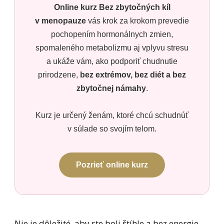
Online kurz Bez zbytočných kíl
v menopauze
vás krok za krokom prevedie
pochopením hormonálnych zmien,
spomaleného metabolizmu aj vplyvu stresu
a ukáže vám, ako podporiť chudnutie
prirodzene,
bez extrémov, bez diét a bez
zbytočnej námahy
.
Kurz je určený ženám, ktoré chcú schudnúť
v súlade so svojím telom.
Pozrieť online kurz
Nie je dôležité, aby ste boli štíhle a bez energie,