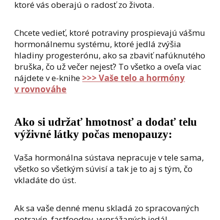
ktoré vás oberajú o radosť zo života.
Chcete vedieť, ktoré potraviny prospievajú vášmu
hormonálnemu systému, ktoré jedlá zvýšia
hladiny progesterónu, ako sa zbaviť nafúknutého
bruška, čo už večer nejesť? To všetko a oveľa viac
nájdete v e-knihe
>>> Vaše telo a hormóny
v rovnováhe
Ako si udržať hmotnosť a dodať telu
výživné látky počas menopauzy:
Vaša hormonálna sústava nepracuje v tele sama,
všetko so všetkým súvisí a tak je to aj s tým, čo
vkladáte do úst.
Ak sa vaše denné menu skladá zo spracovaných
potravín, fastfoodov, vyprážaných jedál