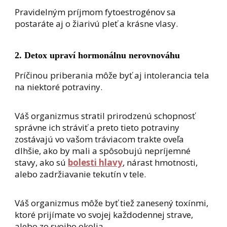
Pravidelným príjmom fytoestrogénov sa
postaráte aj o žiarivú pleť a krásne vlasy.
2. Detox upraví hormonálnu nerovnováhu
Príčinou priberania môže byť aj intolerancia tela
na niektoré potraviny.
Váš organizmus stratil prirodzenú schopnosť
správne ich stráviť a preto tieto potraviny
zostávajú vo vašom tráviacom trakte oveľa
dlhšie, ako by mali a spôsobujú nepríjemné
stavy, ako sú
bolesti hlavy
, nárast hmotnosti,
alebo zadržiavanie tekutín v tele.
Váš organizmus môže byť tiež zanesený toxínmi,
ktoré prijímate vo svojej každodennej strave,
alebo zo svojho okolia.