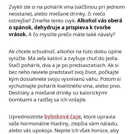
Zvykli ste si na pohárik vína (väčšinou pri jednom
neostane), alebo miešané drinky, či niečo
ostrejšie? Zmeňte tento zvyk.
Alkohol vás oberá
o spánok, dehydruje a prispieva k tvorbe
vrások.
A čo myslíte prečo máte také návaly?
Ak chcete schudnúť, alkohol na túto dobu úplne
vylúčte. Má veľa kalórií a zvyšuje chuť do jedla.
Stačí pohárik, dva a je po predsavzatiach. Ak si
bez neho neviete predstaviť svoj život, počkajte
kým dosiahnete svoju vysnívanú váhu. Potom si
vychutnajte pohárik kvalitného vína, alebo pivo.
Destiláty a miešané drinky sú kalorickými
bombami a radšej sa ich vzdajte.
Uprednostnite
bylinkové čaje
,
ktoré upravia
vaše hormonálne hladiny, zlepšia vám náladu,
alebo vás upokoja. Nepite ich však horúce, aby