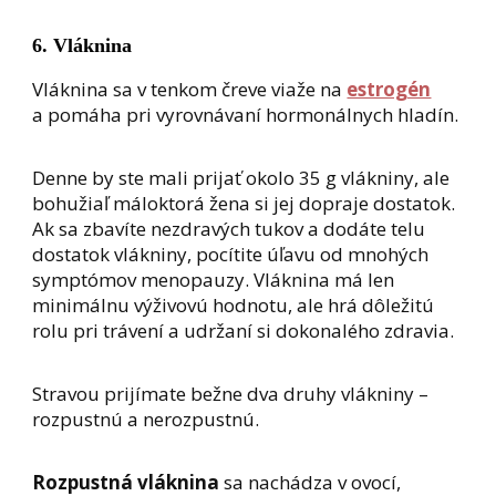
6. Vláknina
Vláknina sa v tenkom čreve viaže na
estrogén
a pomáha pri vyrovnávaní hormonálnych hladín.
Denne by ste mali prijať okolo 35 g vlákniny, ale
bohužiaľ máloktorá žena si jej dopraje dostatok.
Ak sa zbavíte nezdravých tukov a dodáte telu
dostatok vlákniny, pocítite úľavu od mnohých
symptómov menopauzy. Vláknina má len
minimálnu výživovú hodnotu, ale hrá dôležitú
rolu pri trávení a udržaní si dokonalého zdravia.
Stravou prijímate bežne dva druhy vlákniny –
rozpustnú a nerozpustnú.
Rozpustná vláknina
sa nachádza v ovocí,