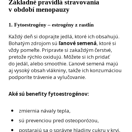
Základné pravidlá stravovania
v období menopauzy
1. Fytoestrogény – estrogény z rastlín
Každý deň si doprajte jedlá, ktoré ich obsahujú.
Bohatým zdrojom sú
ľanové semená
, ktoré si
vždy pomeľte. Pripravte si zakaždým čerstvé,
pretože rýchlo oxidujú. Môžete si ich pridať
do jedál, alebo smoothie. Ľanové semená majú
aj vysoký obsah vlákniny, takže ich konzumáciou
podporíte trávenie a vylučovanie.
Aké sú benefity fytoestrogénov:
zmiernia návaly tepla,
sú prevenciou pred osteoporózou,
postarajú sa o správne hladiny cukru v krvi,