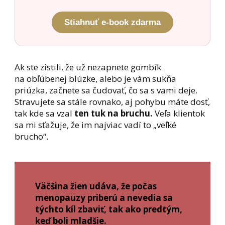
Stiahnuť e-book zdarma
Ak ste zistili, že už nezapnete gombík
na obľúbenej blúzke, alebo je vám sukňa
priúzka, začnete sa čudovať, čo sa s vami deje.
Stravujete sa stále rovnako, aj pohybu máte dosť,
tak kde sa vzal
ten tuk na bruchu.
Veľa klientok
sa mi sťažuje, že im najviac vadí to „veľké
brucho“.
Väčšina žien udáva, že počas
menopauzy priberú a nevedia sa
týchto kíl zbaviť, tak ako predtým,
keď boli mladšie.