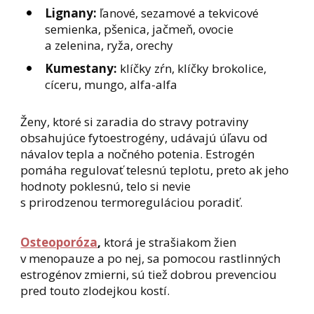
Lignany:
ľanové, sezamové a tekvicové
semienka, pšenica, jačmeň, ovocie
a zelenina, ryža, orechy
Kumestany:
klíčky zŕn, klíčky brokolice,
cíceru, mungo, alfa-alfa
Ženy, ktoré si zaradia do stravy potraviny
obsahujúce fytoestrogény, udávajú úľavu od
návalov tepla a nočného potenia. Estrogén
pomáha regulovať telesnú teplotu, preto ak jeho
hodnoty poklesnú, telo si nevie
s prirodzenou termoreguláciou poradiť.
Osteoporóza
,
ktorá je strašiakom žien
v menopauze a po nej, sa pomocou rastlinných
estrogénov zmierni, sú tiež dobrou prevenciou
pred touto zlodejkou kostí.