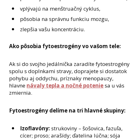
vplývajú na menštruačný cyklus,
pôsobia na správnu funkciu mozgu,
zlepšia vašu koncentráciu.
Ako pôsobia fytoestrogény vo vašom tele:
Ak si do svojho jedálnička zaradíte fytoestrogény
spolu s doplnkami stravy, doprajete si dostatok
pohybu aj oddychu, príznaky menopauzy,
hlavne
návaly tepla a nočné potenie
sa u vás
zmiernia.
Fytoestrogény delíme na tri hlavné skupiny:
Izoflavóny:
strukoviny – šošovica, fazuľa,
cícer; proso; arašídy; ďatelina lúčna; sója