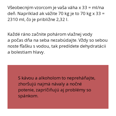
Všeobecným vzorcom je vaša váha x 33 = ml/na
deň. Napríklad ak vážite 70 kg je to 70 kg x 33 =
2310 ml, čo je približne 2,32 l.
Každé ráno začnite pohárom vlažnej vody
a počas dňa na seba nezabúdajte. Vždy so sebou
noste fľašku s vodou, tak predídete dehydratácii
a bolestiam hlavy.
S kávou a alkoholom to nepreháňajte,
zhoršujú najmä návaly a nočné
potenie, zapríčiňujú aj problémy so
spánkom.