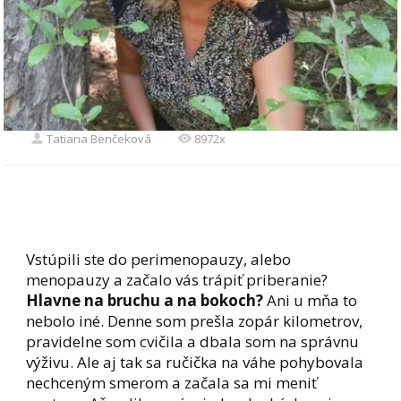
Tatiana Benčeková
8972x
Vstúpili ste do perimenopauzy, alebo
menopauzy a začalo vás trápiť priberanie?
Hlavne na bruchu a na bokoch?
Ani u mňa to
nebolo iné. Denne som prešla zopár kilometrov,
pravidelne som cvičila a dbala som na správnu
výživu. Ale aj tak sa ručička na váhe pohybovala
nechceným smerom a začala sa mi meniť