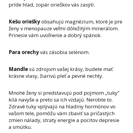
príde hlad, zopár orieškov vás zasýti.
Kešu oriešky
obsahujú magnézium, ktoré je pre
ženy v menopauze veľmi dôležitým minerálom.
Prinesie vám uvoľnenie a dobrý spánok.
Para orechy
vás zásobia selénom.
Mandle
sú zdrojom vašej krásy, budete mať
krásne vlasy, žiarivú pleť a pevné nechty.
Mnohé ženy si predstavujú pod pojmom „tuky“
kilá navyše a preto sa ich vzdajú. Nerobte to.
Zdravé tuky vplývajú na hladiny hormónov vo
vašom tele, pomôžu vám zbaviť sa pričastých
zmien nálady, straty energie a pocitov depresie
a smútku.