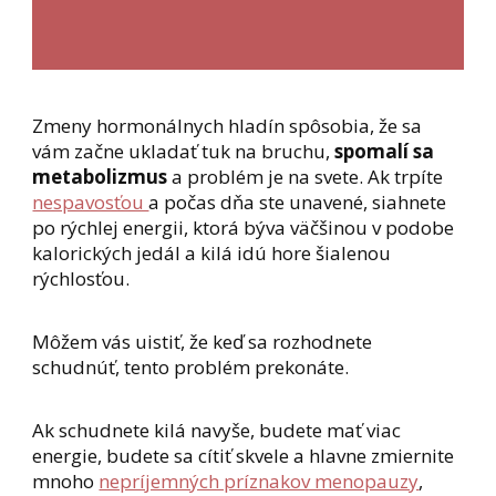
Zmeny hormonálnych hladín spôsobia, že sa
vám začne ukladať tuk na bruchu,
spomalí sa
metabolizmus
a problém je na svete. Ak trpíte
nespavosťou
a počas dňa ste unavené, siahnete
po rýchlej energii, ktorá býva väčšinou v podobe
kalorických jedál a kilá idú hore šialenou
rýchlosťou.
Môžem vás uistiť, že keď sa rozhodnete
schudnúť, tento problém prekonáte.
Ak schudnete kilá navyše, budete mať viac
energie, budete sa cítiť skvele a hlavne zmiernite
mnoho
nepríjemných príznakov menopauzy
,