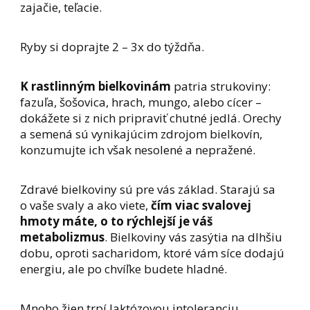
zajačie, teľacie.
Ryby si doprajte 2 – 3x do týždňa.
K rastlinným bielkovinám
patria strukoviny:
fazuľa, šošovica, hrach, mungo, alebo cícer –
dokážete si z nich pripraviť chutné jedlá. Orechy
a semená sú vynikajúcim zdrojom bielkovín,
konzumujte ich však nesolené a nepražené.
Zdravé bielkoviny sú pre vás základ. Starajú sa
o vaše svaly a ako viete,
čím viac svalovej
hmoty máte, o to rýchlejší je váš
metabolizmus
. Bielkoviny vás zasýtia na dlhšiu
dobu, oproti sacharidom, ktoré vám síce dodajú
energiu, ale po chvíľke budete hladné.
Mnoho žien trpí laktózovou intoleranciu