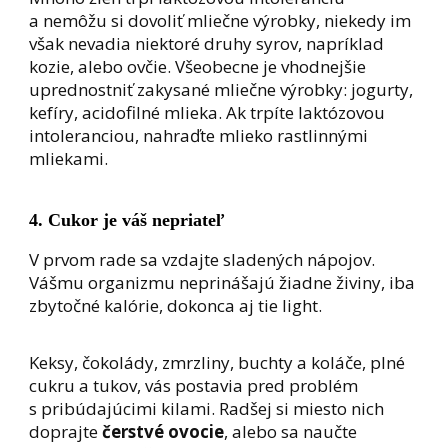
a nemôžu si dovoliť mliečne výrobky, niekedy im
však nevadia niektoré druhy syrov, napríklad
kozie, alebo ovčie. Všeobecne je vhodnejšie
uprednostniť zakysané mliečne výrobky: jogurty,
kefíry, acidofilné mlieka. Ak trpíte laktózovou
intoleranciou, nahraďte mlieko rastlinnými
mliekami.
4. Cukor je váš nepriateľ
V prvom rade sa vzdajte sladených nápojov.
Vášmu organizmu neprinášajú žiadne živiny, iba
zbytočné kalórie, dokonca aj tie light.
Keksy, čokolády, zmrzliny, buchty a koláče, plné
cukru a tukov, vás postavia pred problém
s pribúdajúcimi kilami. Radšej si miesto nich
doprajte
čerstvé ovocie
, alebo sa naučte