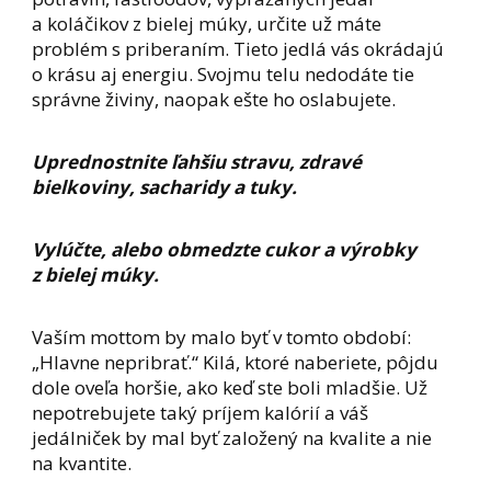
a koláčikov z bielej múky, určite už máte
problém s priberaním. Tieto jedlá vás okrádajú
o krásu aj energiu. Svojmu telu nedodáte tie
správne živiny, naopak ešte ho oslabujete.
Uprednostnite ľahšiu stravu, zdravé
bielkoviny, sacharidy a tuky.
Vylúčte, alebo obmedzte cukor a výrobky
z bielej múky.
Vaším mottom by malo byť v tomto období:
„Hlavne nepribrať.“ Kilá, ktoré naberiete, pôjdu
dole oveľa horšie, ako keď ste boli mladšie. Už
nepotrebujete taký príjem kalórií a váš
jedálniček by mal byť založený na kvalite a nie
na kvantite.