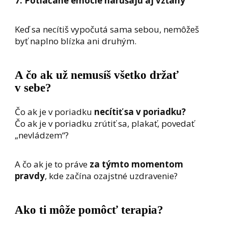
7. Potláčané emócie narúšajú aj vzťahy
Keď sa necítiš vypočutá sama sebou, nemôžeš
byť naplno blízka ani druhým.
A čo ak už nemusíš všetko držať
v sebe?
Čo ak je v poriadku
necítiť sa v poriadku?
Čo ak je v poriadku zrútiť sa, plakať, povedať
„nevládzem“?
A čo ak je to práve
za týmto momentom
pravdy
, kde začína ozajstné uzdravenie?
Ako ti môže pomôcť terapia?