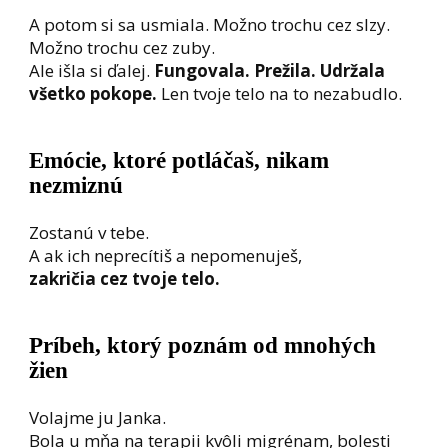
A potom si sa usmiala. Možno trochu cez slzy.
Možno trochu cez zuby.
Ale išla si ďalej.
Fungovala. Prežila. Udržala
všetko pokope.
Len tvoje telo na to nezabudlo.
Emócie, ktoré potláčaš, nikam
nezmiznú
Zostanú v tebe.
A ak ich neprecítiš a nepomenuješ,
zakričia cez tvoje telo.
Príbeh, ktorý poznám od mnohých
žien
Volajme ju Janka.
Bola u mňa na terapii kvôli migrénam, bolesti