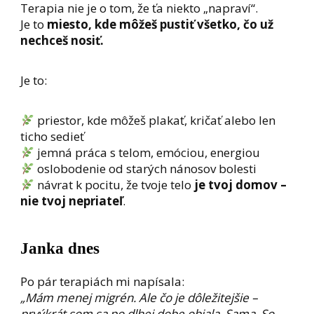
Terapia nie je o tom, že ťa niekto „napraví“.
Je to
miesto, kde môžeš pustiť všetko, čo už
nechceš nosiť.
Je to:
priestor, kde môžeš plakať, kričať alebo len
ticho sedieť
jemná práca s telom, emóciou, energiou
oslobodenie od starých nánosov bolesti
návrat k pocitu, že tvoje telo
je tvoj domov –
nie tvoj nepriateľ
.
Janka dnes
Po pár terapiách mi napísala:
„Mám menej migrén. Ale čo je dôležitejšie –
prvýkrát som sa po dlhej dobe objala. Sama. So