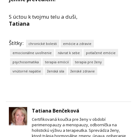
S úctou k tvojmu telu a duši,
Tatiana
Štítky:
chronické bolesti
emócie a zdravie
emocionálne uvoľnenie
návrat k sebe
potlačené emócie
psychosomatika
terapia emócií
terapia pre ženy
vnútorné napätie
ženská sila
ženské zdravie
Tatiana Benčeková
Certifikovaná koučka pre ženy v období
perimenopauzy a menopauzy, odborníčka na
holistickú výživu a terapeutka. Sprevádza ženy,
ktoré trápia hormonálne zmeny, únava, priberanie,