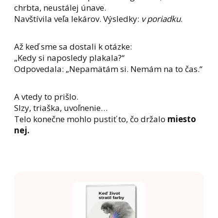
chrbta, neustálej únave.
Navštívila veľa lekárov. Výsledky:
v poriadku
.
Až keď sme sa dostali k otázke:
„Kedy si naposledy plakala?“
Odpovedala: „Nepamätám si. Nemám na to čas.“
A vtedy to prišlo.
Slzy, triaška, uvoľnenie…
Telo konečne mohlo pustiť to, čo držalo
miesto
nej.