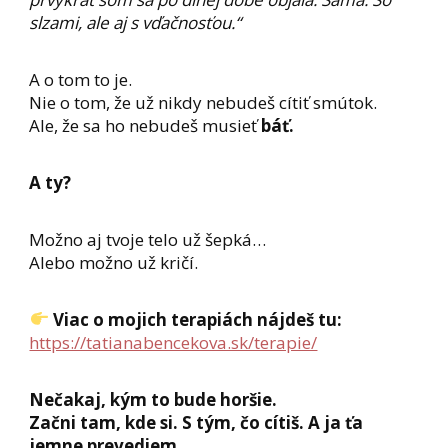
slzami, ale aj s vďačnosťou.“
A o tom to je.
Nie o tom, že už nikdy nebudeš cítiť smútok.
Ale, že sa ho nebudeš musieť
báť.
A ty?
Možno aj tvoje telo už šepká…
Alebo možno už kričí.
Viac o mojich terapiách nájdeš tu:
https://tatianabencekova.sk/terapie/
Nečakaj, kým to bude horšie.
Začni tam, kde si. S tým, čo cítiš. A ja ťa
jemne prevediem.