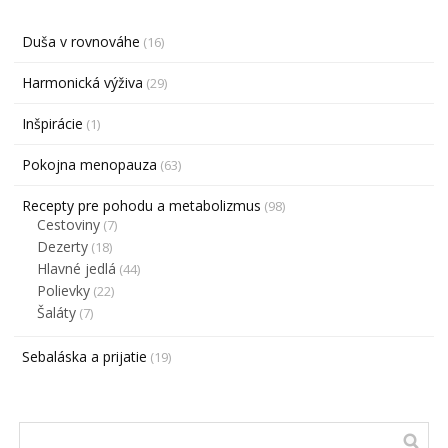
Duša v rovnováhe
(16)
Harmonická výživa
(29)
Inšpirácie
(1)
Pokojna menopauza
(63)
Recepty pre pohodu a metabolizmus
(98)
Cestoviny
(7)
Dezerty
(18)
Hlavné jedlá
(44)
Polievky
(22)
Šaláty
(7)
Sebaláska a prijatie
(19)