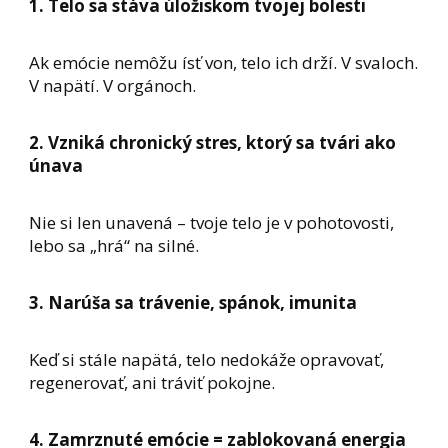
1. Telo sa stáva úložiskom tvojej bolesti
Ak emócie nemôžu ísť von, telo ich drží. V svaloch.
V napätí. V orgánoch.
2. Vzniká chronický stres, ktorý sa tvári ako
únava
Nie si len unavená – tvoje telo je v pohotovosti,
lebo sa „hrá“ na silné.
3. Narúša sa trávenie, spánok, imunita
Keď si stále napätá, telo nedokáže opravovať,
regenerovať, ani tráviť pokojne.
4. Zamrznuté emócie = zablokovaná energia