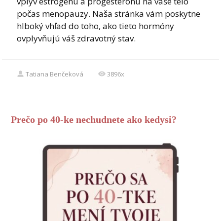
vplyv estrogénu a progesterónu na vaše telo
počas menopauzy. Naša stránka vám poskytne
hlboký vhľad do toho, ako tieto hormóny
ovplyvňujú váš zdravotný stav.
Tatiana Benčeková
3896x
Prečo po 40-ke nechudnete ako kedysi?