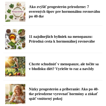
Ako zvýšiť progesterón prirodzene: 7
overených tipov pre hormonálnu rovnováhu
po 40-tke
11 najsilnejších byliniek na menopauzu:
Prírodná cesta k hormonálnej rovnováhe
Chcete schudnúť v menopauze, ale točíte sa
v bludisku diét? Vyriešte to raz a navždy
Nízky progesterón a priberanie: Ako po 40-
tke prirodzene vyrovnať hormóny a získať
späť vnútorný pokoj