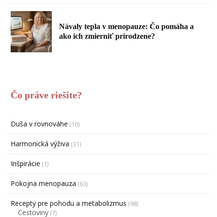
Návaly tepla v menopauze: Čo pomáha a
ako ich zmierniť prirodzene?
Čo práve riešite?
Duša v rovnováhe
(16)
Harmonická výživa
(31)
Inšpirácie
(1)
Pokojna menopauza
(63)
Recepty pre pohodu a metabolizmus
(98)
Cestoviny
(7)