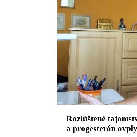
Rozlúštené tajomst
a progesterón ovply