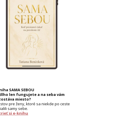
kniha SAMA SEBOU
dlho len fungujete a na seba vám
zostáva miesto?
listov pre ženy, ktoré sa niekde po ceste
ialili samy sebe.
rieť si e-knihu