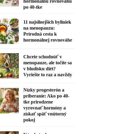
hormonálnu rovnováhu
po 40-tke
11 najsilnejších byliniek
na menopauzu:
Prírodná cesta k
hormonálnej rovnováhe
Chcete schudnúť v
menopauze, ale točíte sa
v bludisku diét?
Vyriešte to raz a navždy
Nízky progesterón a
priberanie: Ako po 40-
tke prirodzene
vyrovnať hormóny a
získať späť vnútorný
pokoj