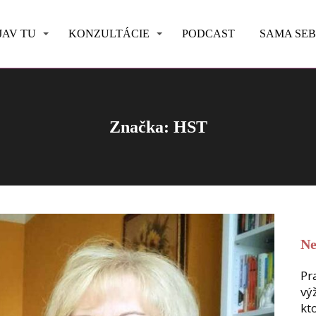
JAV TU
KONZULTÁCIE
PODCAST
SAMA SE
Značka: HST
Ne
Pr
vý
kt