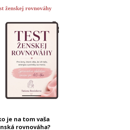
st ženskej rovnováhy
o je na tom vaša
enská rovnováha?