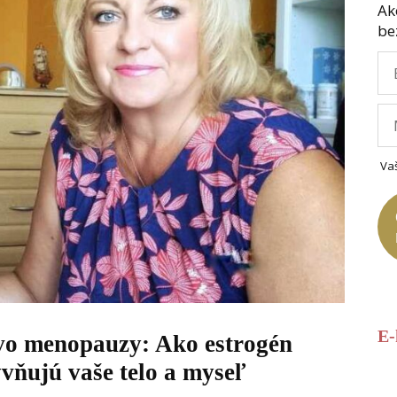
Ak
be
Va
E
vo menopauzy: Ako estrogén
vňujú vaše telo a myseľ