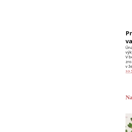
Pr
va
Úna
výk
V b
zro
v ž
>>
Na