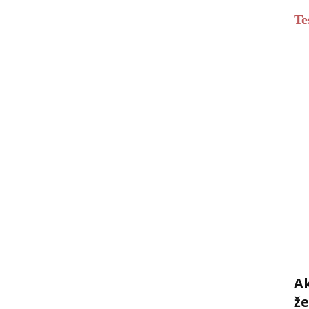
Te
Ak
ž