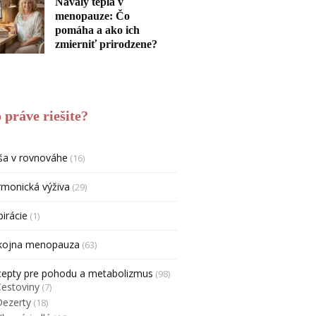
Návaly tepla v
menopauze: Čo
pomáha a ako ich
zmierniť prirodzene?
 práve riešite?
ša v rovnováhe
(16)
monická výživa
(29)
pirácie
(1)
kojna menopauza
(63)
cepty pre pohodu a metabolizmus
(98)
Cestoviny
(7)
Dezerty
(18)