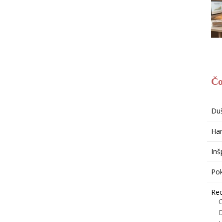
Čo
Du
Har
Inš
Po
Re