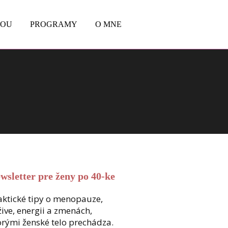
BOU
PROGRAMY
O MNE
wsletter pre ženy po 40-ke
aktické tipy o menopauze,
žive, energii a zmenách,
orými ženské telo prechádza.