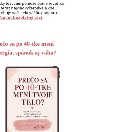
tky test vám pomôže pomenovať, čo
 teraz najviac vyčerpáva a kde
rebuje vaše telo väčšiu podporu.
Vyplniť bezplatný test
ečo sa po 40-tke mení
ergia, spánok aj váha?