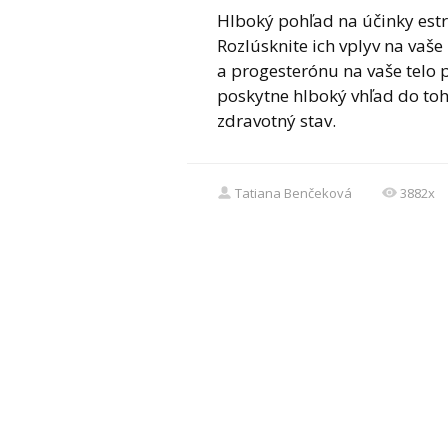
Hlboký pohľad na účinky es
Rozlúsknite ich vplyv na vaš
a progesterónu na vaše telo
poskytne hlboký vhľad do toh
zdravotný stav.
Tatiana Benčeková
3882x