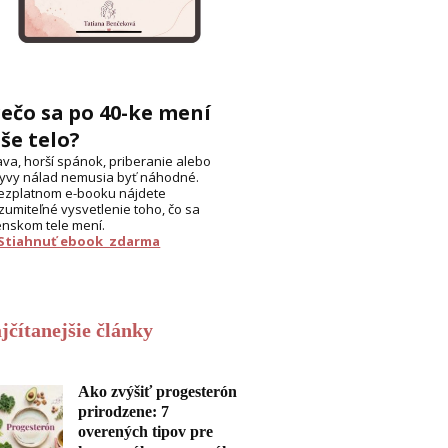
ečo sa po 40-ke mení
še telo?
va, horší spánok, priberanie alebo
yvy nálad nemusia byť náhodné.
ezplatnom e-booku nájdete
zumiteľné vysvetlenie toho, čo sa
enskom tele mení.
 Stiahnuť ebook zdarma
jčítanejšie články
Ako zvýšiť progesterón
prirodzene: 7
overených tipov pre