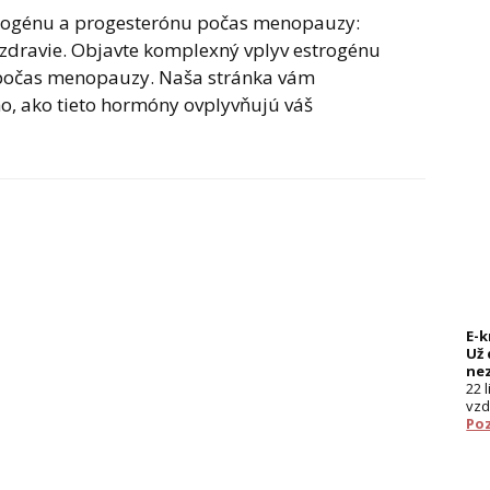
trogénu a progesterónu počas menopauzy:
e zdravie. Objavte komplexný vplyv estrogénu
 počas menopauzy. Naša stránka vám
o, ako tieto hormóny ovplyvňujú váš
E-
Už 
ne
22 
vzd
Poz