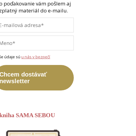
o poďakovanie vám pošlem aj
zplatný materiál do e-mailu.
še údaje sú
u nás v bezpečí
Chcem dostávať
newsletter
-kniha SAMA SEBOU