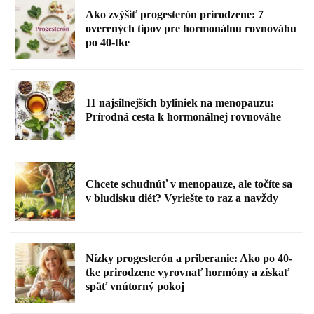
Ako zvýšiť progesterón prirodzene: 7
overených tipov pre hormonálnu rovnováhu
po 40-tke
11 najsilnejších byliniek na menopauzu:
Prírodná cesta k hormonálnej rovnováhe
Chcete schudnúť v menopauze, ale točíte sa
v bludisku diét? Vyriešte to raz a navždy
Nízky progesterón a priberanie: Ako po 40-
tke prirodzene vyrovnať hormóny a získať
späť vnútorný pokoj