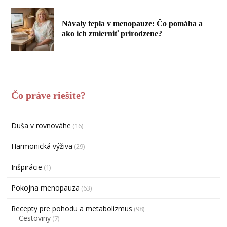
Návaly tepla v menopauze: Čo pomáha a
ako ich zmierniť prirodzene?
Čo práve riešite?
Duša v rovnováhe
(16)
Harmonická výživa
(29)
Inšpirácie
(1)
Pokojna menopauza
(63)
Recepty pre pohodu a metabolizmus
(98)
Cestoviny
(7)