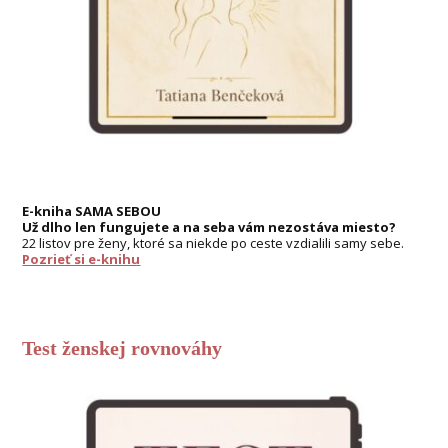
E-kniha SAMA SEBOU
Už dlho len fungujete a na seba vám nezostáva miesto?
22 listov pre ženy, ktoré sa niekde po ceste vzdialili samy sebe.
Pozrieť si e-knihu
Test ženskej rovnováhy