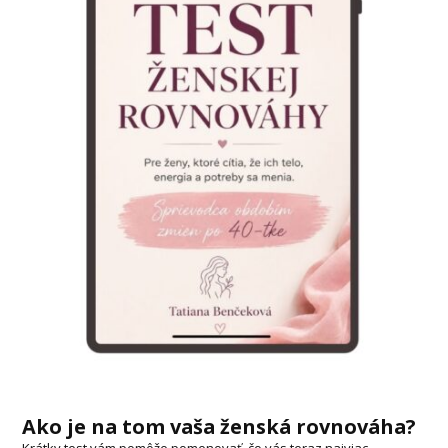
Ako je na tom vaša ženská rovnováha?
Krátky test vám pomôže pomenovať, čo vás teraz najviac