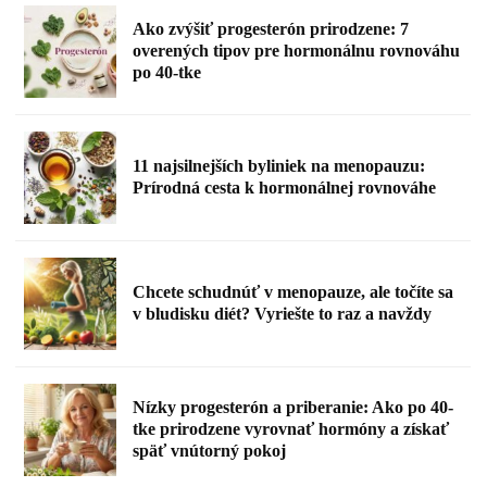
Ako zvýšiť progesterón prirodzene: 7
overených tipov pre hormonálnu rovnováhu
po 40-tke
11 najsilnejších byliniek na menopauzu:
Prírodná cesta k hormonálnej rovnováhe
Chcete schudnúť v menopauze, ale točíte sa
v bludisku diét? Vyriešte to raz a navždy
Nízky progesterón a priberanie: Ako po 40-
tke prirodzene vyrovnať hormóny a získať
späť vnútorný pokoj