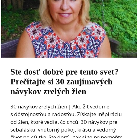
Ste dosť dobré pre tento svet?
Prečítajte si 30 zaujímavých
návykov zrelých žien
30 návykov zrelých žien | Ako žiť vedome,
s dôstojnosťou a radosťou. Získajte inšpiráciu
od žien, ktoré vedia, čo chcú. 30 návykov pre
sebalásku, vnútorný pokoj, krásu a vedomý
život po 40-tke. Ste dosť – tak si to pripomeňte.