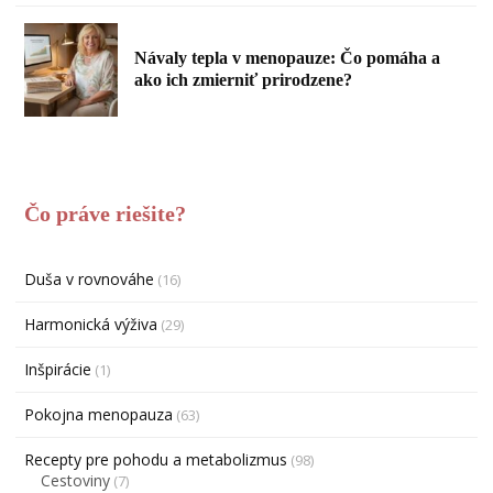
Návaly tepla v menopauze: Čo pomáha a
ako ich zmierniť prirodzene?
Čo práve riešite?
Duša v rovnováhe
(16)
Harmonická výživa
(29)
Inšpirácie
(1)
Pokojna menopauza
(63)
Recepty pre pohodu a metabolizmus
(98)
Cestoviny
(7)