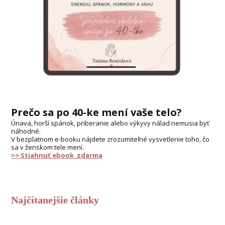
Prečo sa po 40-ke mení vaše telo?
Únava, horší spánok, priberanie alebo výkyvy nálad nemusia byť
náhodné.
V bezplatnom e-booku nájdete zrozumiteľné vysvetlenie toho, čo
sa v ženskom tele mení.
>> Stiahnuť ebook zdarma
Najčítanejšie články