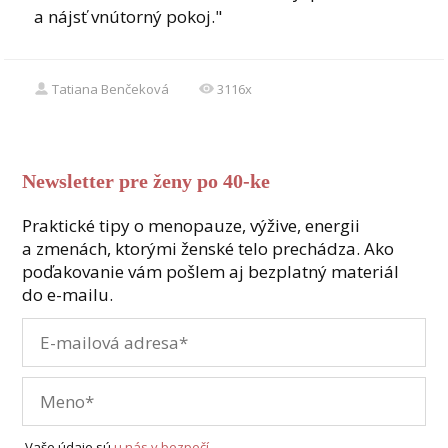
a nájsť vnútorný pokoj."
Tatiana Benčeková
3116x
Newsletter pre ženy po 40-ke
Praktické tipy o menopauze, výžive, energii
a zmenách, ktorými ženské telo prechádza. Ako
poďakovanie vám pošlem aj bezplatný materiál
do e-mailu.
Vaše údaje sú
u nás v bezpečí