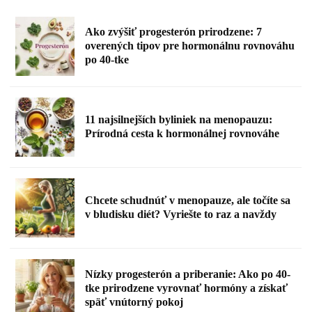
Ako zvýšiť progesterón prirodzene: 7
overených tipov pre hormonálnu rovnováhu
po 40-tke
11 najsilnejších byliniek na menopauzu:
Prírodná cesta k hormonálnej rovnováhe
Chcete schudnúť v menopauze, ale točíte sa
v bludisku diét? Vyriešte to raz a navždy
Nízky progesterón a priberanie: Ako po 40-
tke prirodzene vyrovnať hormóny a získať
späť vnútorný pokoj