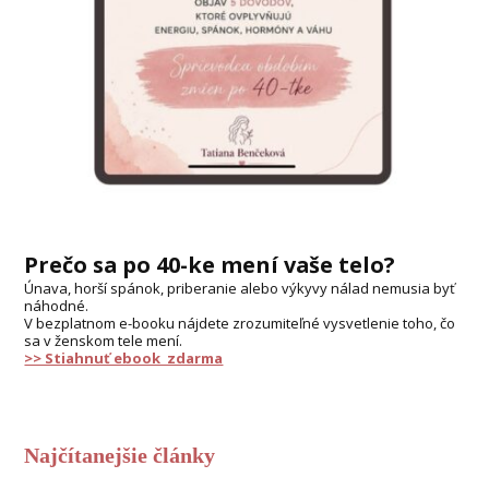
Prečo sa po 40-ke mení vaše telo?
Únava, horší spánok, priberanie alebo výkyvy nálad nemusia byť
náhodné.
V bezplatnom e-booku nájdete zrozumiteľné vysvetlenie toho, čo
sa v ženskom tele mení.
>> Stiahnuť ebook zdarma
Najčítanejšie články