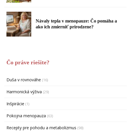
Návaly tepla v menopauze: Čo pomáha a
ako ich zmierniť prirodzene?
Čo práve riešite?
Duša v rovnováhe
(16)
Harmonická výživa
(29)
Inšpirácie
(1)
Pokojna menopauza
(63)
Recepty pre pohodu a metabolizmus
(98)