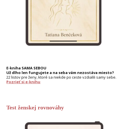
E-kniha SAMA SEBOU
Už dlho len fungujete a na seba vám nezostáva miesto?
22 listov pre ženy, ktoré sa niekde po ceste vzdialili samy sebe.
Pozrieť si e-knihu
Test ženskej rovnováhy