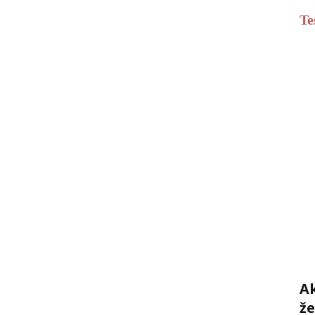
Te
Ak
ž