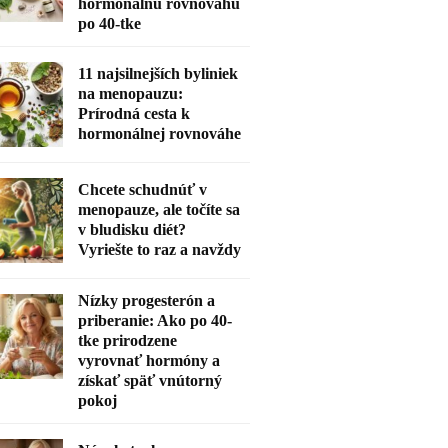
hormonálnu rovnováhu
po 40-tke
11 najsilnejších byliniek
na menopauzu:
Prírodná cesta k
hormonálnej rovnováhe
Chcete schudnúť v
menopauze, ale točíte sa
v bludisku diét?
Vyriešte to raz a navždy
Nízky progesterón a
priberanie: Ako po 40-
tke prirodzene
vyrovnať hormóny a
získať späť vnútorný
pokoj