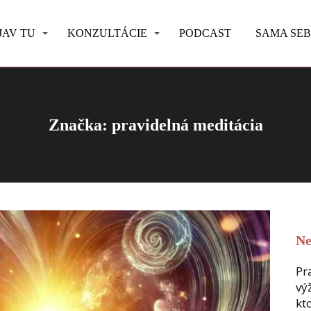
JAV TU
KONZULTÁCIE
PODCAST
SAMA SE
Značka: pravidelná meditácia
Ne
Pr
vý
kt