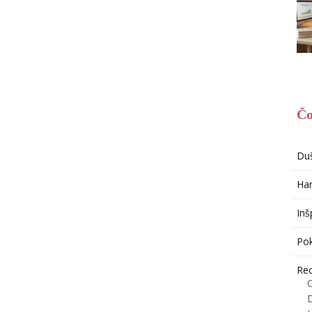
Čo
Du
Har
Inš
Po
Re