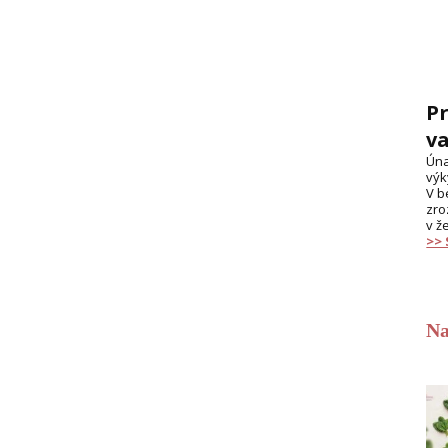
Pr
va
Úna
výk
V b
zro
v ž
>>
Na