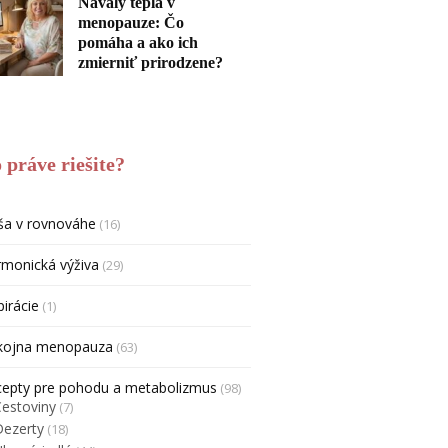
Návaly tepla v
menopauze: Čo
pomáha a ako ich
zmierniť prirodzene?
 práve riešite?
ša v rovnováhe
(16)
monická výživa
(29)
pirácie
(1)
kojna menopauza
(63)
cepty pre pohodu a metabolizmus
(98)
Cestoviny
(7)
Dezerty
(18)