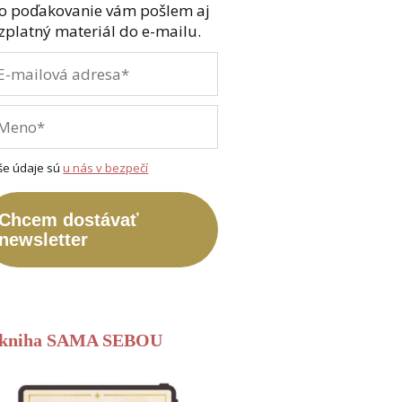
o poďakovanie vám pošlem aj
zplatný materiál do e-mailu.
še údaje sú
u nás v bezpečí
Chcem dostávať
newsletter
-kniha SAMA SEBOU