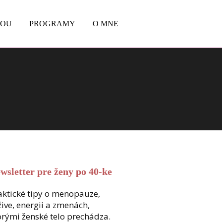
BOU
PROGRAMY
O MNE
wsletter pre ženy po 40-ke
aktické tipy o menopauze,
žive, energii a zmenách,
orými ženské telo prechádza.