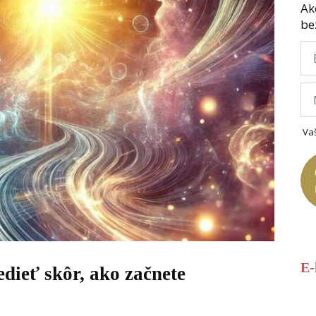
Ak
be
Va
E
edieť skôr, ako začnete