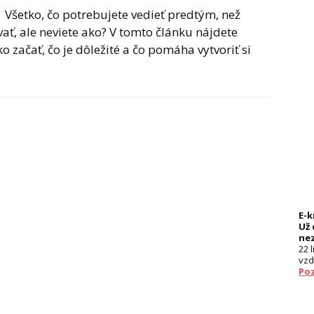
| Všetko, čo potrebujete vedieť predtým, než
ať, ale neviete ako? V tomto článku nájdete
o začať, čo je dôležité a čo pomáha vytvoriť si
E-
Už 
ne
22 
vzd
Poz