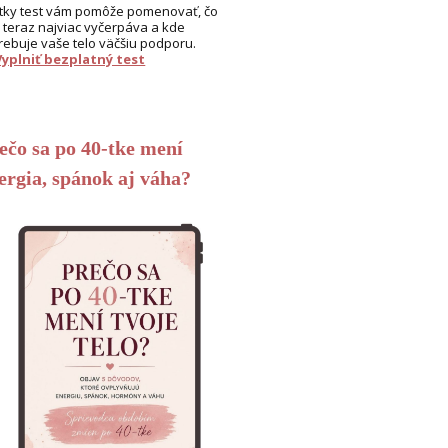
tky test vám pomôže pomenovať, čo
 teraz najviac vyčerpáva a kde
rebuje vaše telo väčšiu podporu.
Vyplniť bezplatný test
ečo sa po 40-tke mení
ergia, spánok aj váha?