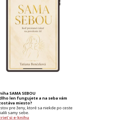
kniha SAMA SEBOU
dlho len fungujete a na seba vám
zostáva miesto?
listov pre ženy, ktoré sa niekde po ceste
ialili samy sebe.
rieť si e-knihu