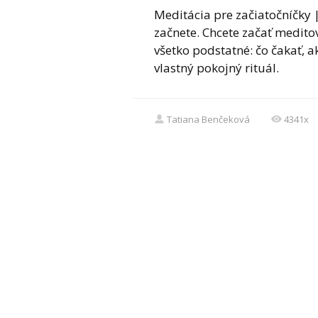
Meditácia pre začiatočníčky 
začnete. Chcete začať meditov
všetko podstatné: čo čakať, ak
vlastný pokojný rituál.
Tatiana Benčeková
4341x