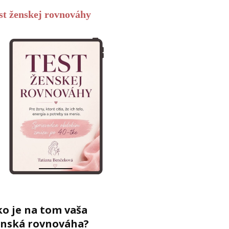
st ženskej rovnováhy
o je na tom vaša
enská rovnováha?