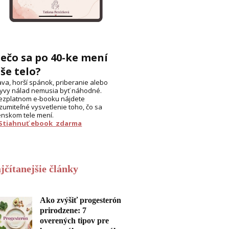
ečo sa po 40-ke mení
še telo?
va, horší spánok, priberanie alebo
yvy nálad nemusia byť náhodné.
ezplatnom e-booku nájdete
zumiteľné vysvetlenie toho, čo sa
enskom tele mení.
 Stiahnuť ebook zdarma
jčítanejšie články
Ako zvýšiť progesterón
prirodzene: 7
overených tipov pre