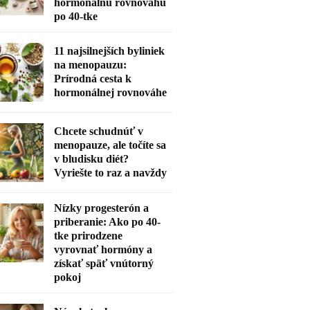
hormonálnu rovnováhu
po 40-tke
11 najsilnejších byliniek
na menopauzu:
Prírodná cesta k
hormonálnej rovnováhe
Chcete schudnúť v
menopauze, ale točíte sa
v bludisku diét?
Vyriešte to raz a navždy
Nízky progesterón a
priberanie: Ako po 40-
tke prirodzene
vyrovnať hormóny a
získať späť vnútorný
pokoj