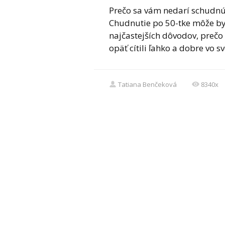
Prečo sa vám nedarí schudnúť
Chudnutie po 50-tke môže by
najčastejších dôvodov, prečo 
opäť cítili ľahko a dobre vo s
Tatiana Benčeková
8340x