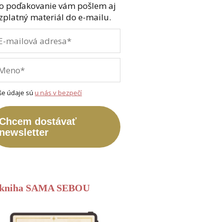
o poďakovanie vám pošlem aj
zplatný materiál do e-mailu.
še údaje sú
u nás v bezpečí
Chcem dostávať
newsletter
-kniha SAMA SEBOU