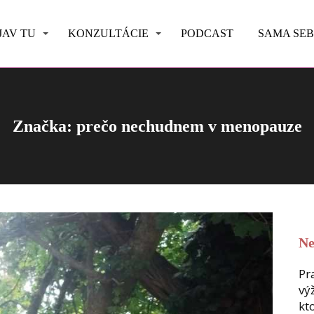
JAV TU
KONZULTÁCIE
PODCAST
SAMA SE
Značka: prečo nechudnem v menopauze
Ne
Pr
vý
kt