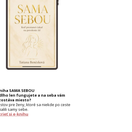
kniha SAMA SEBOU
dlho len fungujete a na seba vám
zostáva miesto?
listov pre ženy, ktoré sa niekde po ceste
ialili samy sebe.
rieť si e-knihu