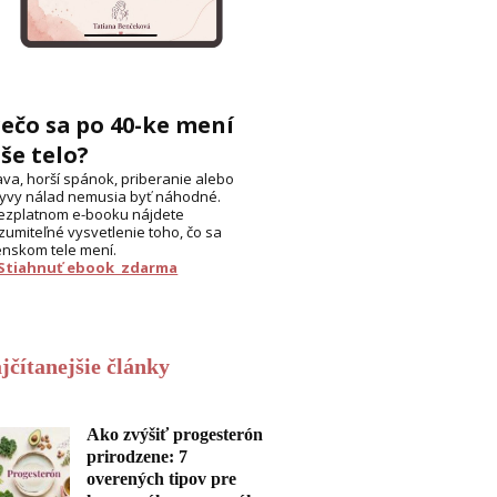
ečo sa po 40-ke mení
še telo?
va, horší spánok, priberanie alebo
yvy nálad nemusia byť náhodné.
ezplatnom e-booku nájdete
zumiteľné vysvetlenie toho, čo sa
enskom tele mení.
 Stiahnuť ebook zdarma
jčítanejšie články
Ako zvýšiť progesterón
prirodzene: 7
overených tipov pre