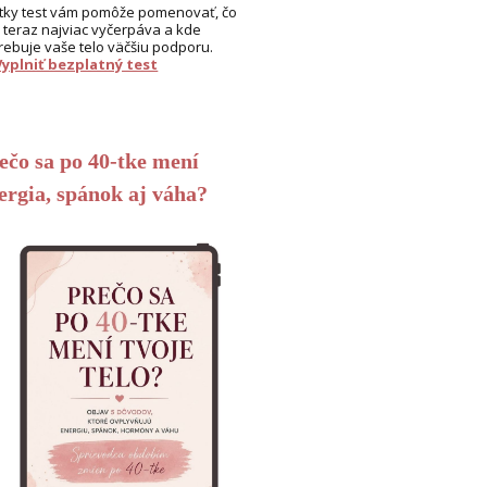
tky test vám pomôže pomenovať, čo
 teraz najviac vyčerpáva a kde
rebuje vaše telo väčšiu podporu.
Vyplniť bezplatný test
ečo sa po 40-tke mení
ergia, spánok aj váha?