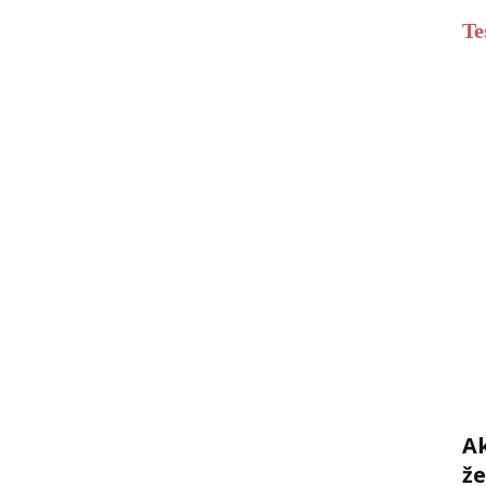
Te
Ak
ž