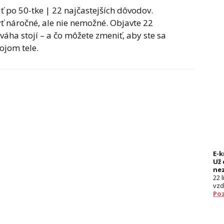
 po 50-tke | 22 najčastejších dôvodov.
ť náročné, ale nie nemožné. Objavte 22
váha stojí – a čo môžete zmeniť, aby ste sa
vojom tele.
E-
Už 
ne
22 
vzd
Poz