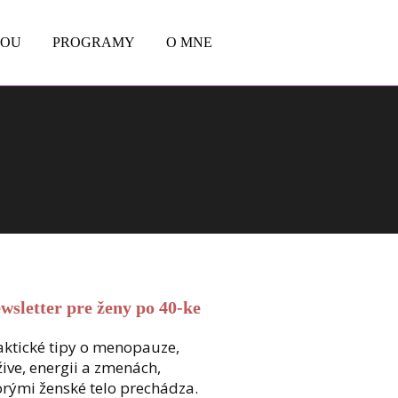
BOU
PROGRAMY
O MNE
wsletter pre ženy po 40-ke
aktické tipy o menopauze,
žive, energii a zmenách,
orými ženské telo prechádza.