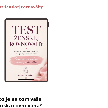
st ženskej rovnováhy
o je na tom vaša
enská rovnováha?