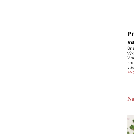
Pr
va
Úna
výk
V b
zro
v ž
>>
Na