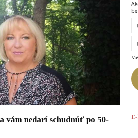
Ak
be
Va
E
sa vám nedarí schudnúť po 50-