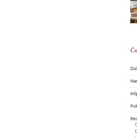
Čo
Du
Har
Inš
Po
Re