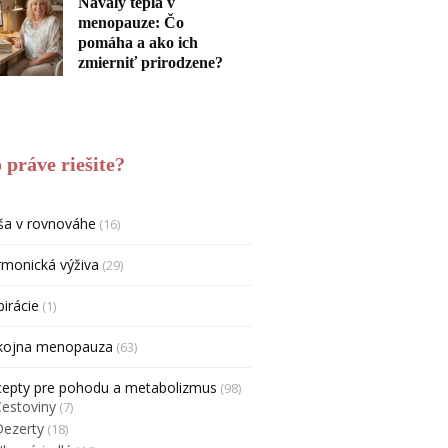
Návaly tepla v
menopauze: Čo
pomáha a ako ich
zmierniť prirodzene?
 práve riešite?
ša v rovnováhe
(16)
monická výživa
(29)
pirácie
(1)
kojna menopauza
(63)
cepty pre pohodu a metabolizmus
(98)
Cestoviny
(7)
Dezerty
(18)