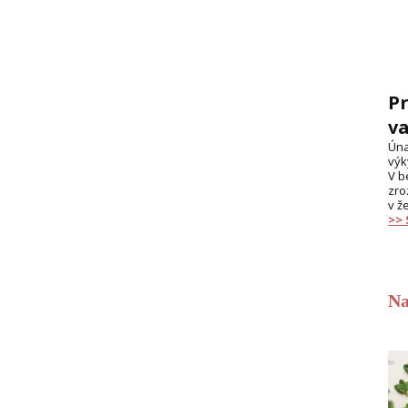
Pr
va
Úna
výk
V b
zro
v ž
>>
Na