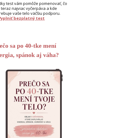
tky test vám pomôže pomenovať, čo
 teraz najviac vyčerpáva a kde
rebuje vaše telo väčšiu podporu.
Vyplniť bezplatný test
ečo sa po 40-tke mení
ergia, spánok aj váha?