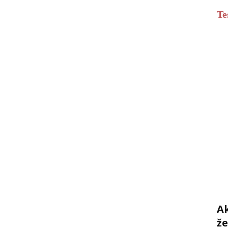
Te
Ak
ž