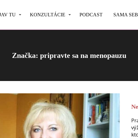
JAV TU
KONZULTÁCIE
PODCAST
SAMA SE
Značka: pripravte sa na menopauzu
Ne
Pr
vý
kt