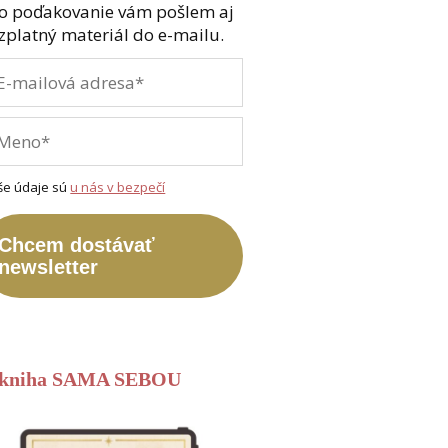
o poďakovanie vám pošlem aj
zplatný materiál do e-mailu.
še údaje sú
u nás v bezpečí
Chcem dostávať
newsletter
-kniha SAMA SEBOU