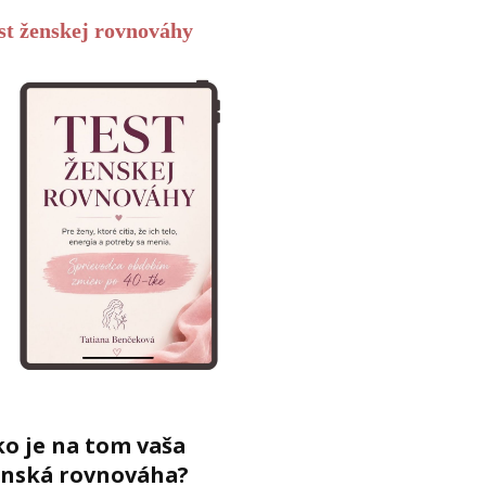
st ženskej rovnováhy
o je na tom vaša
enská rovnováha?