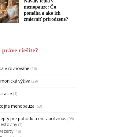
Návaly tepla v
menopauze: Čo
pomáha a ako ich
zmierniť prirodzene?
 práve riešite?
ša v rovnováhe
(16)
monická výživa
(29)
pirácie
(1)
kojna menopauza
(63)
cepty pre pohodu a metabolizmus
(98)
Cestoviny
(7)
Dezerty
(18)