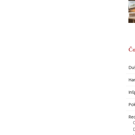
Čo
Du
Har
Inš
Po
Re