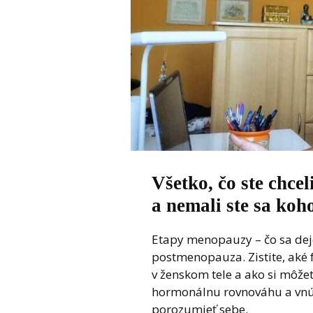
Všetko, čo ste chce
a nemali ste sa koh
Etapy menopauzy – čo sa dej
postmenopauza. Zistite, aké 
v ženskom tele a ako si môže
hormonálnu rovnováhu a vnút
porozumieť sebe.