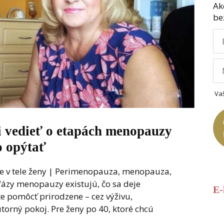
Ak
be
Va
li vedieť o etapách menopauzy
o opýtať
e v tele ženy | Perimenopauza, menopauza,
fázy menopauzy existujú, čo sa deje
E
te pomôcť prirodzene – cez výživu,
orný pokoj. Pre ženy po 40, ktoré chcú