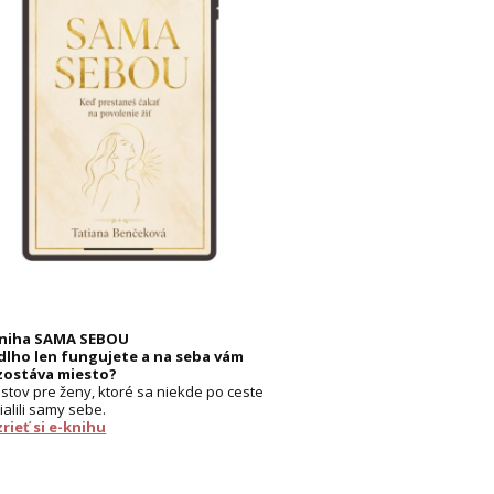
kniha SAMA SEBOU
dlho len fungujete a na seba vám
zostáva miesto?
listov pre ženy, ktoré sa niekde po ceste
ialili samy sebe.
rieť si e-knihu