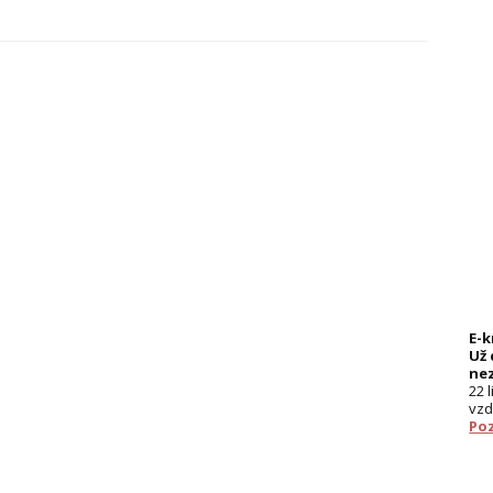
E-
Už 
ne
22 
vzd
Poz