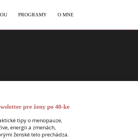
BOU
PROGRAMY
O MNE
wsletter pre ženy po 40-ke
aktické tipy o menopauze,
žive, energii a zmenách,
orými ženské telo prechádza.