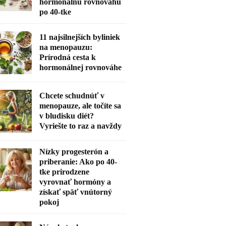
hormonálnu rovnováhu
po 40-tke
11 najsilnejších byliniek
na menopauzu:
Prírodná cesta k
hormonálnej rovnováhe
Chcete schudnúť v
menopauze, ale točíte sa
v bludisku diét?
Vyriešte to raz a navždy
Nízky progesterón a
priberanie: Ako po 40-
tke prirodzene
vyrovnať hormóny a
získať späť vnútorný
pokoj