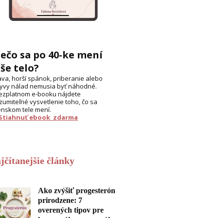
ečo sa po 40-ke mení
še telo?
va, horší spánok, priberanie alebo
yvy nálad nemusia byť náhodné.
ezplatnom e-booku nájdete
zumiteľné vysvetlenie toho, čo sa
enskom tele mení.
 Stiahnuť ebook zdarma
jčítanejšie články
Ako zvýšiť progesterón
prirodzene: 7
overených tipov pre