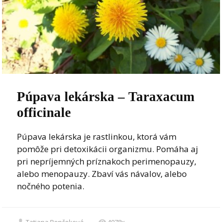
Púpava lekárska – Taraxacum
officinale
Púpava lekárska je rastlinkou, ktorá vám
pomôže pri detoxikácii organizmu. Pomáha aj
pri nepríjemných príznakoch perimenopauzy,
alebo menopauzy. Zbaví vás návalov, alebo
nočného potenia.
Tatiana Benčeková
4078x