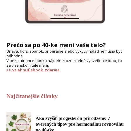
Prečo sa po 40-ke mení vaše telo?
Únava, horší spánok, priberanie alebo výkyvy nálad nemusia byť
náhodné.
V bezplatnom e-booku nájdete zrozumiteľné vysvetlenie toho, čo
sa v ženskom tele mení.
>> Stiahnuť ebook zdarma
Najčítanejšie články
Ako zvýšiť progesterón prirodzene: 7
overených tipov pre hormonálnu rovnováhu
po 40-tke