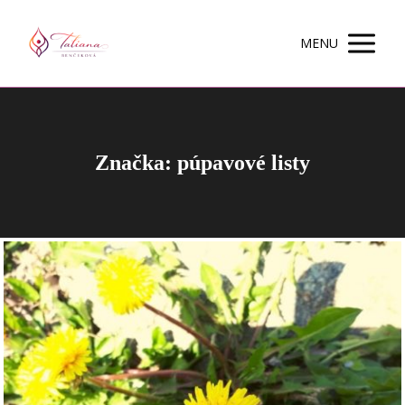
MENU
Značka: púpavové listy