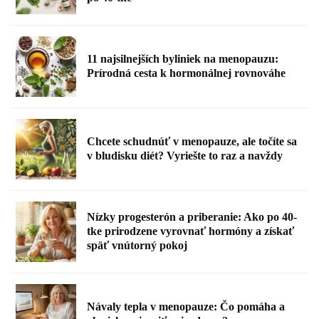
11 najsilnejších byliniek na menopauzu:
Prírodná cesta k hormonálnej rovnováhe
Chcete schudnúť v menopauze, ale točíte sa
v bludisku diét? Vyriešte to raz a navždy
Nízky progesterón a priberanie: Ako po 40-
tke prirodzene vyrovnať hormóny a získať
späť vnútorný pokoj
Návaly tepla v menopauze: Čo pomáha a