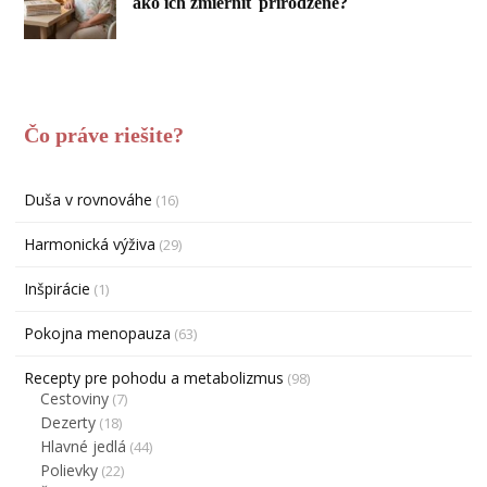
ako ich zmierniť prirodzene?
Čo práve riešite?
Duša v rovnováhe
(16)
Harmonická výživa
(29)
Inšpirácie
(1)
Pokojna menopauza
(63)
Recepty pre pohodu a metabolizmus
(98)
Cestoviny
(7)
Dezerty
(18)
Hlavné jedlá
(44)
Polievky
(22)