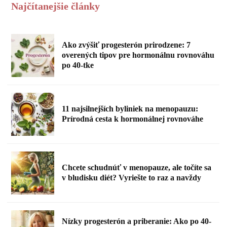
Najčítanejšie články
Ako zvýšiť progesterón prirodzene: 7
overených tipov pre hormonálnu rovnováhu
po 40-tke
11 najsilnejších byliniek na menopauzu:
Prírodná cesta k hormonálnej rovnováhe
Chcete schudnúť v menopauze, ale točíte sa
v bludisku diét? Vyriešte to raz a navždy
Nízky progesterón a priberanie: Ako po 40-