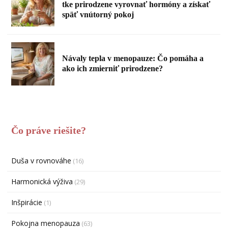
tke prirodzene vyrovnať hormóny a získať
späť vnútorný pokoj
Návaly tepla v menopauze: Čo pomáha a
ako ich zmierniť prirodzene?
Čo práve riešite?
Duša v rovnováhe
(16)
Harmonická výživa
(29)
Inšpirácie
(1)
Pokojna menopauza
(63)