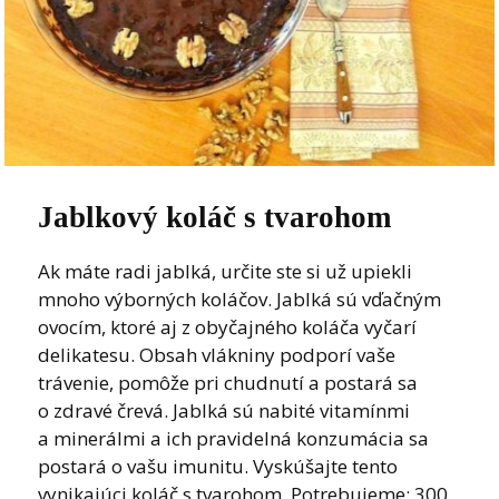
Jablkový koláč s tvarohom
Ak máte radi jablká, určite ste si už upiekli
mnoho výborných koláčov. Jablká sú vďačným
ovocím, ktoré aj z obyčajného koláča vyčarí
delikatesu. Obsah vlákniny podporí vaše
trávenie, pomôže pri chudnutí a postará sa
o zdravé črevá. Jablká sú nabité vitamínmi
a minerálmi a ich pravidelná konzumácia sa
postará o vašu imunitu. Vyskúšajte tento
vynikajúci koláč s tvarohom. Potrebujeme: 300