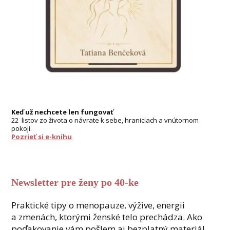
Keď už nechcete len fungovať
22 listov zo života o návrate k sebe, hraniciach a vnútornom
pokoji.
Pozrieť si e-knihu
Newsletter pre ženy po 40-ke
Praktické tipy o menopauze, výžive, energii
a zmenách, ktorými ženské telo prechádza. Ako
poďakovanie vám pošlem aj bezplatný materiál