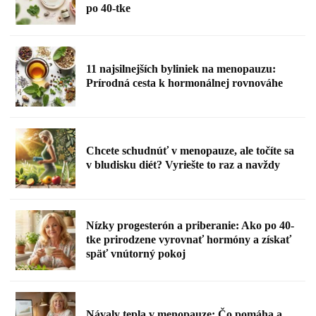
po 40-tke
11 najsilnejších byliniek na menopauzu:
Prírodná cesta k hormonálnej rovnováhe
Chcete schudnúť v menopauze, ale točíte sa
v bludisku diét? Vyriešte to raz a navždy
Nízky progesterón a priberanie: Ako po 40-
tke prirodzene vyrovnať hormóny a získať
späť vnútorný pokoj
Návaly tepla v menopauze: Čo pomáha a