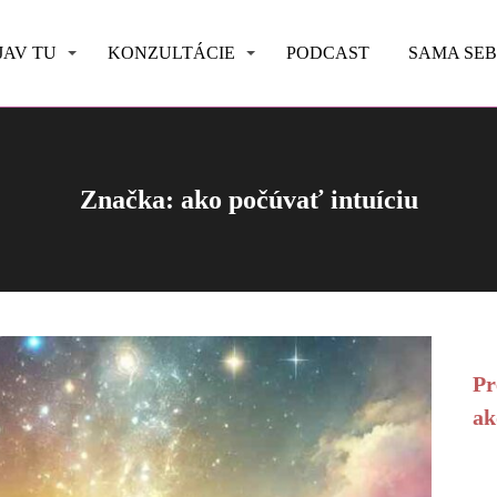
JAV TU
KONZULTÁCIE
PODCAST
SAMA SE
Značka: ako počúvať intuíciu
Pr
ak