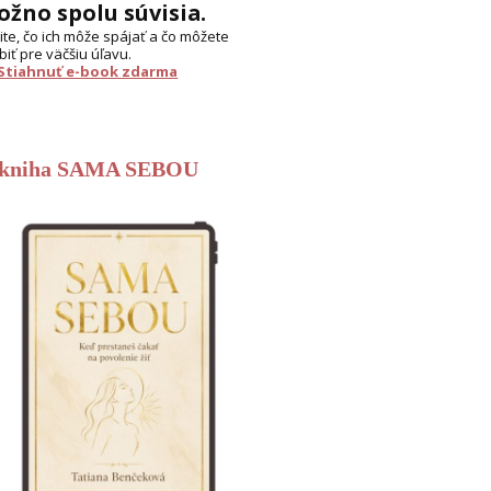
žno spolu súvisia.
tite, čo ich môže spájať a čo môžete
biť pre väčšiu úľavu.
 Stiahnuť e-book zdarma
-kniha SAMA SEBOU