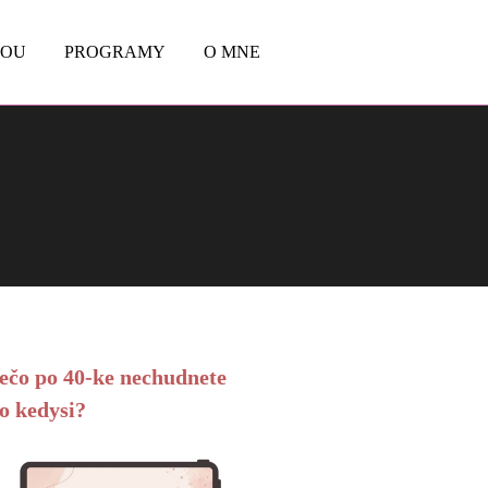
BOU
PROGRAMY
O MNE
ečo po 40-ke nechudnete
o kedysi?