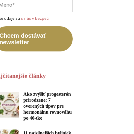
še údaje sú
u nás v bezpečí
Chcem dostávať
newsletter
jčítanejšie články
Ako zvýšiť progesterón
prirodzene: 7
overených tipov pre
hormonálnu rovnováhu
po 40-tke
11 najsilnejších byliniek