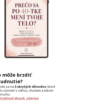
o môže brzdiť
hudnutie?
rite sa na
5 skrytých dôvodov
, ktoré
u súvisieť s váhou, chuťami a tukom
bruchu.
 Stiahnuť ebook zdarma