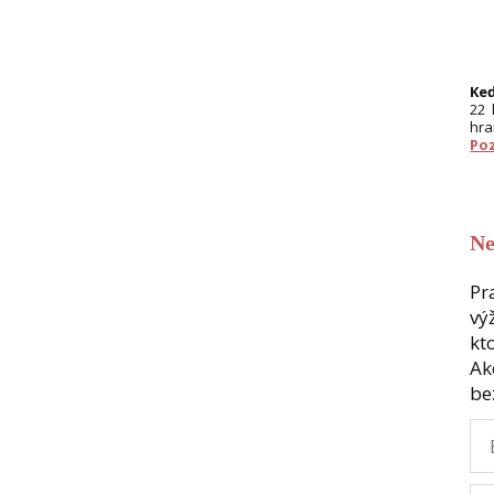
Keď
22 
hra
Poz
Ne
Pr
vý
kt
Ak
be