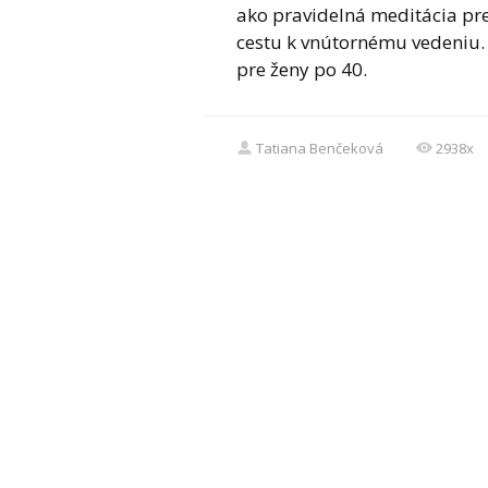
ako pravidelná meditácia preh
cestu k vnútornému vedeniu. P
pre ženy po 40.
Tatiana Benčeková
2938x