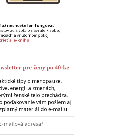
 už nechcete len fungovať
listov zo života o návrate k sebe,
niciach a vnútornom pokoji.
rieť si e-knihu
wsletter pre ženy po 40-ke
aktické tipy o menopauze,
žive, energii a zmenách,
orými ženské telo prechádza.
o poďakovanie vám pošlem aj
zplatný materiál do e-mailu.