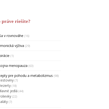
 práve riešite?
ša v rovnováhe
(16)
monická výživa
(29)
pirácie
(1)
kojna menopauza
(63)
cepty pre pohodu a metabolizmus
(98)
Cestoviny
(7)
Dezerty
(18)
lavné jedlá
(44)
olievky
(22)
aláty
(7)