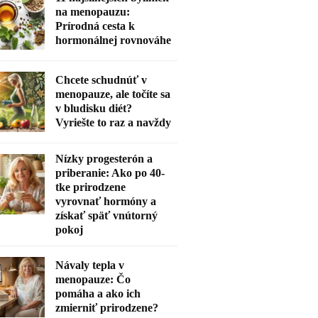
na menopauzu:
Prírodná cesta k
hormonálnej rovnováhe
Chcete schudnúť v
menopauze, ale točíte sa
v bludisku diét?
Vyriešte to raz a navždy
Nízky progesterón a
priberanie: Ako po 40-
tke prirodzene
vyrovnať hormóny a
získať späť vnútorný
pokoj
Návaly tepla v
menopauze: Čo
pomáha a ako ich
zmierniť prirodzene?