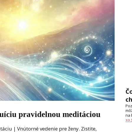
Č
c
Poz
môž
tuíciu pravidelnou meditáciou
na 
>>
táciu | Vnútorné vedenie pre ženy. Zistite,