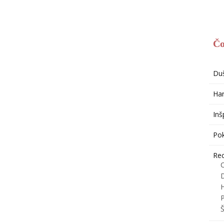
Čo
Du
Har
Inš
Po
Re
H
P
Š