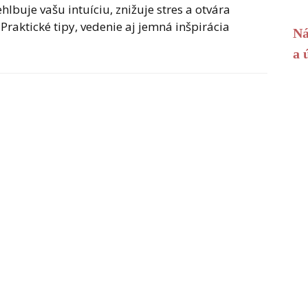
lbuje vašu intuíciu, znižuje stres a otvára
raktické tipy, vedenie aj jemná inšpirácia
Ná
a 