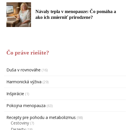
Návaly tepla v menopauze: Čo pomáha a
ako ich zmierniť prirodzene?
Čo práve riešite?
Duša v rovnováhe
(16)
Harmonická výživa
(29)
Inšpirácie
(1)
Pokojna menopauza
(63)
Recepty pre pohodu a metabolizmus
(98)
Cestoviny
(7)
Dezerty
(18)