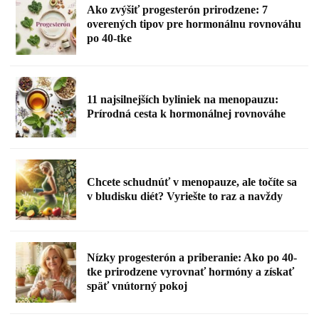
Ako zvýšiť progesterón prirodzene: 7
overených tipov pre hormonálnu rovnováhu
po 40-tke
11 najsilnejších byliniek na menopauzu:
Prírodná cesta k hormonálnej rovnováhe
Chcete schudnúť v menopauze, ale točíte sa
v bludisku diét? Vyriešte to raz a navždy
Nízky progesterón a priberanie: Ako po 40-
tke prirodzene vyrovnať hormóny a získať
späť vnútorný pokoj