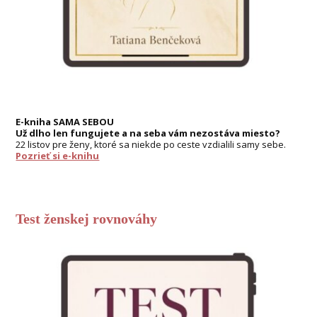
E-kniha SAMA SEBOU
Už dlho len fungujete a na seba vám nezostáva miesto?
22 listov pre ženy, ktoré sa niekde po ceste vzdialili samy sebe.
Pozrieť si e-knihu
Test ženskej rovnováhy