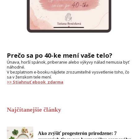
Prečo sa po 40-ke mení vaše telo?
Únava, horší spánok, priberanie alebo výkyvy nálad nemusia byť
náhodné.
V bezplatnom e-booku nájdete zrozumiteľné vysvetlenie toho, čo
sa v ženskom tele mení.
>> Stiahnuť ebook zdarma
Najčítanejšie články
Ako zvýšiť progesterón prirodzene: 7