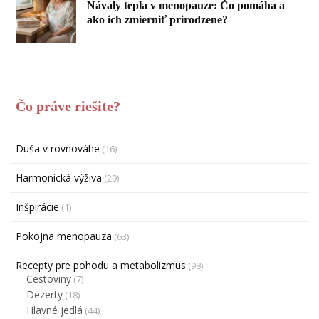
Návaly tepla v menopauze: Čo pomáha a
ako ich zmierniť prirodzene?
Čo práve riešite?
Duša v rovnováhe
(16)
Harmonická výživa
(29)
Inšpirácie
(1)
Pokojna menopauza
(63)
Recepty pre pohodu a metabolizmus
(98)
Cestoviny
(7)
Dezerty
(18)
Hlavné jedlá
(44)