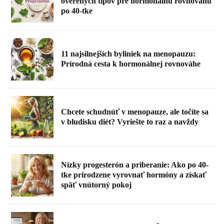
overených tipov pre hormonálnu rovnováhu
po 40-tke
11 najsilnejších byliniek na menopauzu:
Prírodná cesta k hormonálnej rovnováhe
Chcete schudnúť v menopauze, ale točíte sa
v bludisku diét? Vyriešte to raz a navždy
Nízky progesterón a priberanie: Ako po 40-
tke prirodzene vyrovnať hormóny a získať
späť vnútorný pokoj