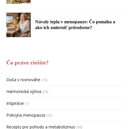
Návaly tepla v menopauze: Čo pomáha a
ako ich zmierniť prirodzene?
Čo práve riešite?
Duša v rovnováhe
(16)
Harmonická výživa
(29)
Inšpirácie
(1)
Pokojna menopauza
(63)
Recepty pre pohodu a metabolizmus
(98)