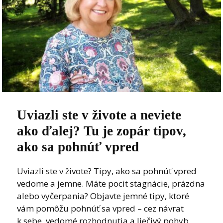
Uviazli ste v živote a neviete
ako ďalej? Tu je zopár tipov,
ako sa pohnúť vpred
Uviazli ste v živote? Tipy, ako sa pohnúť vpred
vedome a jemne. Máte pocit stagnácie, prázdna
alebo vyčerpania? Objavte jemné tipy, ktoré
vám pomôžu pohnúť sa vpred – cez návrat
k sebe, vedomé rozhodnutia a liečivý pohyb