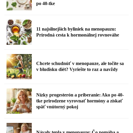
po 40-tke
11 najsilnejších byliniek na menopauzu:
Prírodná cesta k hormonálnej rovnováhe
Chcete schudnúť v menopauze, ale točíte sa
v bludisku diét? Vyriešte to raz a navždy
Nízky progesterón a priberanie: Ako po 40-
tke prirodzene vyrovnať hormóny a získať
späť vnútorný pokoj
Návaly tepla v menopauze: Čo pomáha a