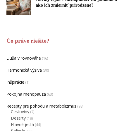
ako ich zmierniť prirodzene?
Čo práve riešite?
Duša v rovnováhe
(16)
Harmonická výživa
(30)
Inšpirácie
(1)
Pokojna menopauza
(63)
Recepty pre pohodu a metabolizmus
(98)
Cestoviny
(7)
Dezerty
(18)
Hlavné jedlá
(44)
Polievky
(22)