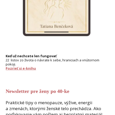
Keď už nechcete len fungovať
22 listov zo života o návrate k sebe, hraniciach a vnútornom
pokoji.
Pozrieť si e-knihu
Newsletter pre ženy po 40-ke
Praktické tipy o menopauze, výžive, energii
a zmenách, ktorými ženské telo prechádza. Ako
poďakovanie vám pošlem aj bezplatný materiál