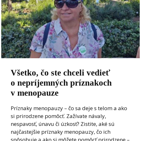
Všetko, čo ste chceli vedieť
o nepríjemných príznakoch
v menopauze
Príznaky menopauzy – čo sa deje s telom a ako
si prirodzene pomôcť. Zažívate návaly,
nespavosť, únavu či úzkosť? Zistite, aké sú
najčastejšie príznaky menopauzy, čo ich
spôsobuje a ako si môžete pomôcť prirodzene –