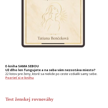
E-kniha SAMA SEBOU
Už dlho len fungujete a na seba vám nezostáva miesto?
22 listov pre ženy, ktoré sa niekde po ceste vzdialili samy sebe.
Pozrieť si e-knihu
Test ženskej rovnováhy