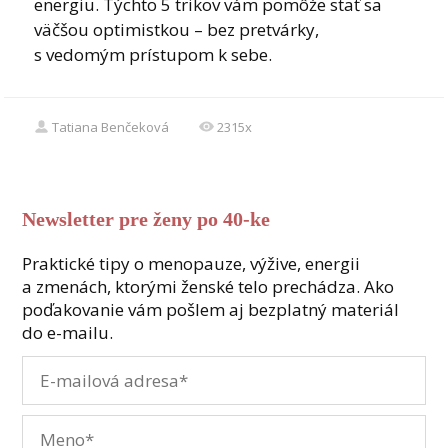
energiu. Týchto 5 trikov vám pomôže stať sa
väčšou optimistkou – bez pretvárky,
s vedomým prístupom k sebe.
Tatiana Benčeková
2315x
Newsletter pre ženy po 40-ke
Praktické tipy o menopauze, výžive, energii
a zmenách, ktorými ženské telo prechádza. Ako
poďakovanie vám pošlem aj bezplatný materiál
do e-mailu.