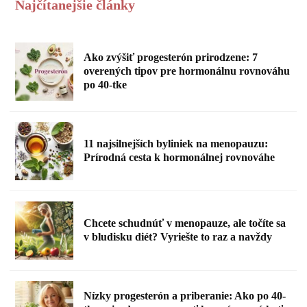
Najčítanejšie články
Ako zvýšiť progesterón prirodzene: 7
overených tipov pre hormonálnu rovnováhu
po 40-tke
11 najsilnejších byliniek na menopauzu:
Prírodná cesta k hormonálnej rovnováhe
Chcete schudnúť v menopauze, ale točíte sa
v bludisku diét? Vyriešte to raz a navždy
Nízky progesterón a priberanie: Ako po 40-