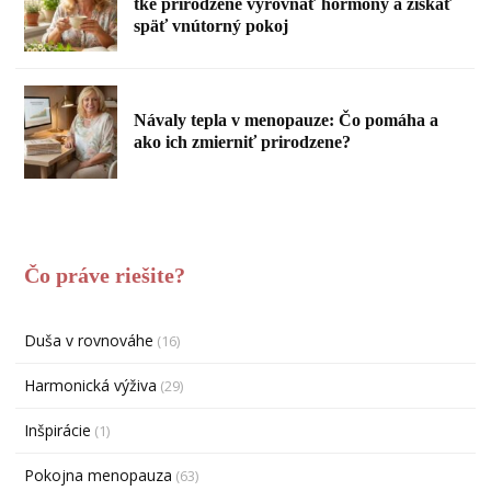
tke prirodzene vyrovnať hormóny a získať
späť vnútorný pokoj
Návaly tepla v menopauze: Čo pomáha a
ako ich zmierniť prirodzene?
Čo práve riešite?
Duša v rovnováhe
(16)
Harmonická výživa
(29)
Inšpirácie
(1)
Pokojna menopauza
(63)