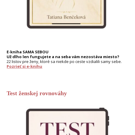
E-kniha SAMA SEBOU
Už dlho len fungujete a na seba vám nezostáva miesto?
22 listov pre ženy, ktoré sa niekde po ceste vzdialili samy sebe.
Pozrieť si e-knihu
Test ženskej rovnováhy