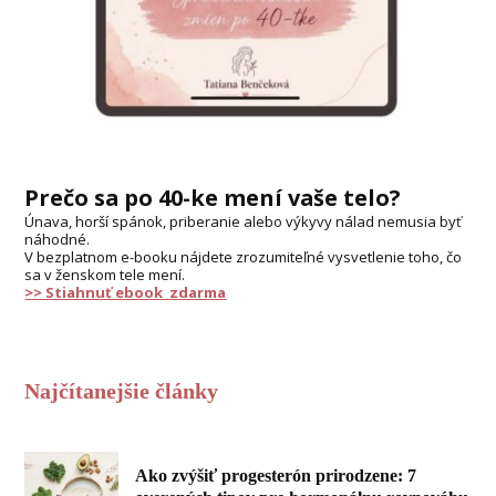
Prečo sa po 40-ke mení vaše telo?
Únava, horší spánok, priberanie alebo výkyvy nálad nemusia byť
náhodné.
V bezplatnom e-booku nájdete zrozumiteľné vysvetlenie toho, čo
sa v ženskom tele mení.
>> Stiahnuť ebook zdarma
Najčítanejšie články
Ako zvýšiť progesterón prirodzene: 7