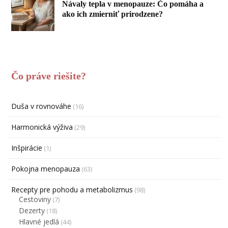
Návaly tepla v menopauze: Čo pomáha a
ako ich zmierniť prirodzene?
Čo práve riešite?
Duša v rovnováhe
(16)
Harmonická výživa
(29)
Inšpirácie
(1)
Pokojna menopauza
(63)
Recepty pre pohodu a metabolizmus
(98)
Cestoviny
(7)
Dezerty
(18)
Hlavné jedlá
(44)