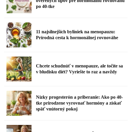
overených tipov pre hormonálnu rovnováhu
po 40-tke
11 najsilnejších byliniek na menopauzu:
Prírodná cesta k hormonálnej rovnováhe
Chcete schudnúť v menopauze, ale točíte sa
v bludisku diét? Vyriešte to raz a navždy
Nízky progesterón a priberanie: Ako po 40-
tke prirodzene vyrovnať hormóny a získať
späť vnútorný pokoj