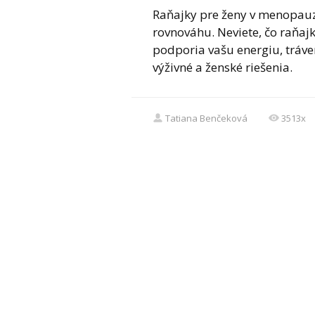
Raňajky pre ženy v menopauz
rovnováhu. Neviete, čo raňajk
podporia vašu energiu, tráv
výživné a ženské riešenia.
Tatiana Benčeková
3513x