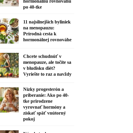
hormonálnu rovnováhu
po 40-tke
11 najsilnejších byliniek
na menopauzu:
Prírodná cesta k
hormonálnej rovnováhe
Chcete schudnúť v
menopauze, ale točíte sa
v bludisku diét?
Vyriešte to raz a navždy
Nízky progesterón a
priberanie: Ako po 40-
tke prirodzene
vyrovnať hormóny a
získať späť vnútorný
pokoj