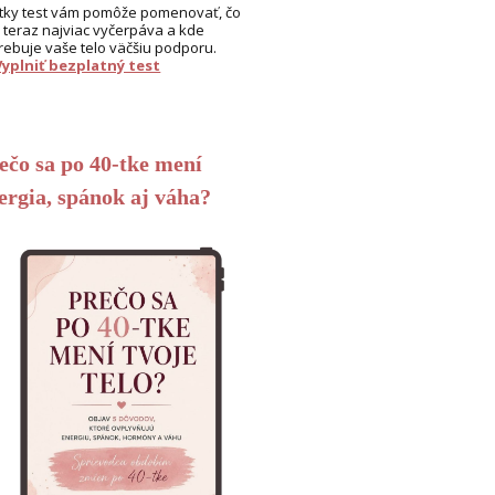
tky test vám pomôže pomenovať, čo
 teraz najviac vyčerpáva a kde
rebuje vaše telo väčšiu podporu.
Vyplniť bezplatný test
ečo sa po 40-tke mení
ergia, spánok aj váha?