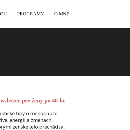
BOU
PROGRAMY
O MNE
wsletter pre ženy po 40-ke
aktické tipy o menopauze,
žive, energii a zmenách,
orými ženské telo prechádza.