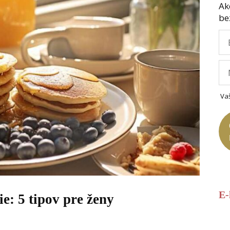
Ak
be
Va
E
e: 5 tipov pre ženy