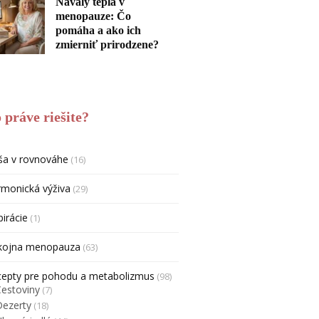
Návaly tepla v
menopauze: Čo
pomáha a ako ich
zmierniť prirodzene?
 práve riešite?
ša v rovnováhe
(16)
monická výživa
(29)
pirácie
(1)
kojna menopauza
(63)
cepty pre pohodu a metabolizmus
(98)
Cestoviny
(7)
Dezerty
(18)