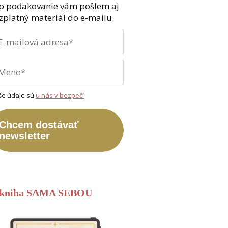
o poďakovanie vám pošlem aj
zplatný materiál do e-mailu.
še údaje sú
u nás v bezpečí
Chcem dostávať
newsletter
-kniha SAMA SEBOU