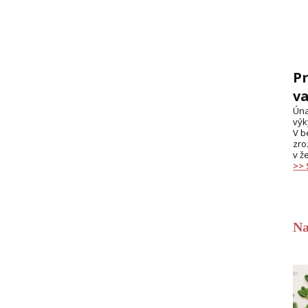
Pr
va
Úna
výk
V b
zro
v ž
>>
Na