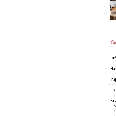
Čo
Du
Har
Inš
Po
Re