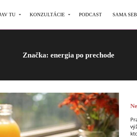
JAV TU
KONZULTÁCIE
PODCAST
SAMA SE
Značka: energia po prechode
Ne
Pr
vý
kt