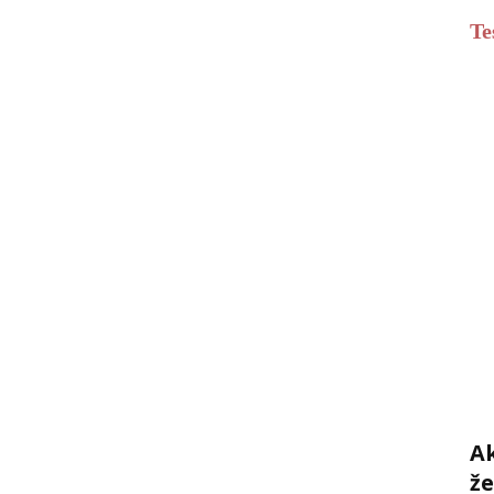
Te
Ak
ž