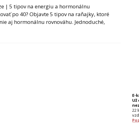
e | 5 tipov na energiu a hormonálnu
ovať po 40? Objavte 5 tipov na raňajky, ktoré
enie aj hormonálnu rovnováhu. Jednoduché,
E-
Už 
ne
22 
vzd
Poz