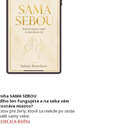
kniha SAMA SEBOU
dlho len fungujete a na seba vám
zostáva miesto?
listov pre ženy, ktoré sa niekde po ceste
ialili samy sebe.
rieť si e-knihu