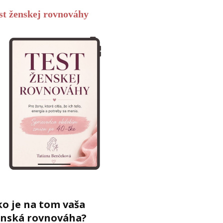
st ženskej rovnováhy
o je na tom vaša
enská rovnováha?