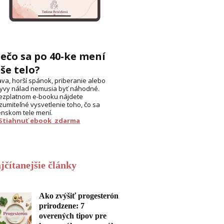
ečo sa po 40-ke mení
še telo?
va, horší spánok, priberanie alebo
yvy nálad nemusia byť náhodné.
ezplatnom e-booku nájdete
zumiteľné vysvetlenie toho, čo sa
enskom tele mení.
 Stiahnuť ebook zdarma
jčítanejšie články
Ako zvýšiť progesterón
prirodzene: 7
overených tipov pre