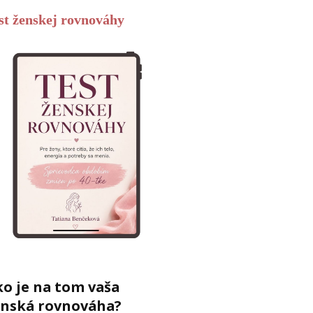
st ženskej rovnováhy
o je na tom vaša
enská rovnováha?