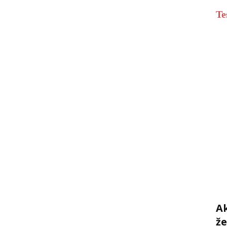
Te
Ak
ž