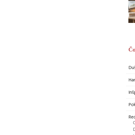
Čo
Du
Har
Inš
Po
Re