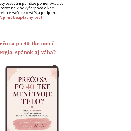
tky test vám pomôže pomenovať, čo
 teraz najviac vyčerpáva a kde
rebuje vaše telo väčšiu podporu.
Vyplniť bezplatný test
ečo sa po 40-tke mení
ergia, spánok aj váha?