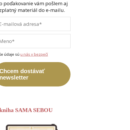
o poďakovanie vám pošlem aj
zplatný materiál do e-mailu.
še údaje sú
u nás v bezpečí
Chcem dostávať
newsletter
-kniha SAMA SEBOU