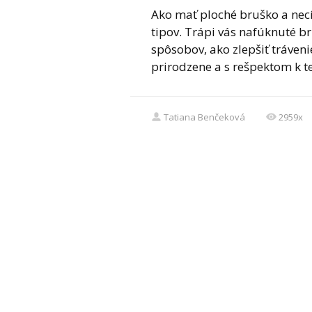
Ako mať ploché bruško a necí
tipov. Trápi vás nafúknuté b
spôsobov, ako zlepšiť trávenie
prirodzene a s rešpektom k te
Tatiana Benčeková
2959x