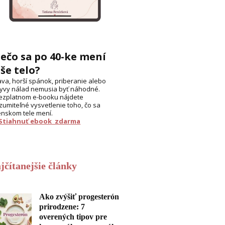
ečo sa po 40-ke mení
še telo?
va, horší spánok, priberanie alebo
yvy nálad nemusia byť náhodné.
ezplatnom e-booku nájdete
zumiteľné vysvetlenie toho, čo sa
enskom tele mení.
 Stiahnuť ebook zdarma
jčítanejšie články
Ako zvýšiť progesterón
prirodzene: 7
overených tipov pre