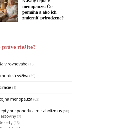
Návaly tepla v
menopauze: Čo
pomáha a ako ich
zmierniť prirodzene?
 práve riešite?
ša v rovnováhe
(16)
monická výživa
(29)
pirácie
(1)
kojna menopauza
(63)
cepty pre pohodu a metabolizmus
(98)
Cestoviny
(7)
Dezerty
(18)