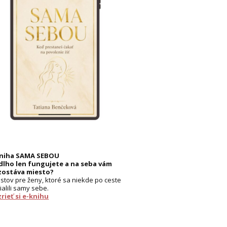
kniha SAMA SEBOU
dlho len fungujete a na seba vám
zostáva miesto?
listov pre ženy, ktoré sa niekde po ceste
ialili samy sebe.
rieť si e-knihu