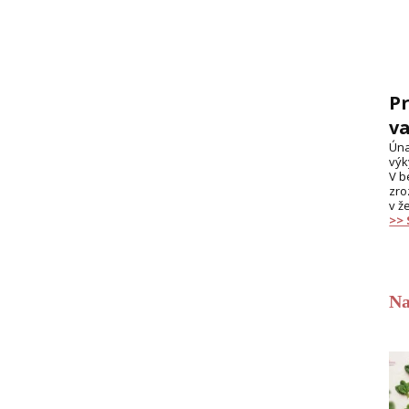
Pr
va
Úna
výk
V b
zro
v ž
>>
Na