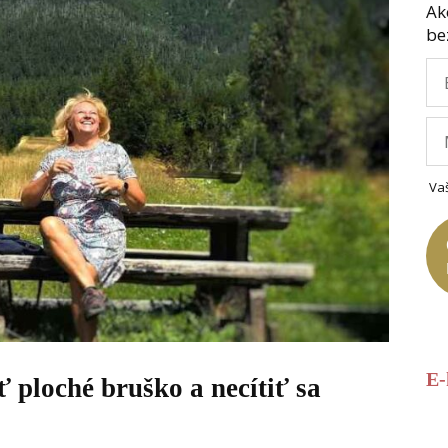
Ak
be
Va
E
 ploché bruško a necítiť sa