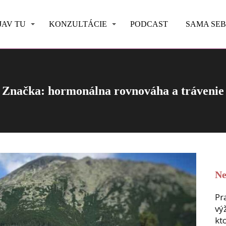
JAV TU
KONZULTÁCIE
PODCAST
SAMA SE
Značka: hormonálna rovnováha a trávenie
Ne
Pr
vý
kt