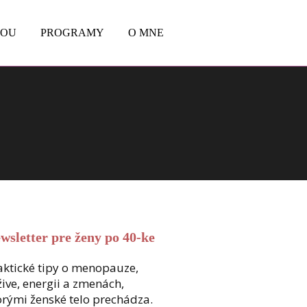
BOU
PROGRAMY
O MNE
wsletter pre ženy po 40-ke
aktické tipy o menopauze,
žive, energii a zmenách,
orými ženské telo prechádza.