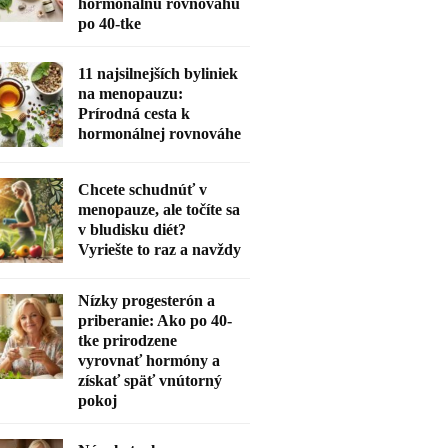
hormonálnu rovnováhu
po 40-tke
11 najsilnejších byliniek
na menopauzu:
Prírodná cesta k
hormonálnej rovnováhe
Chcete schudnúť v
menopauze, ale točíte sa
v bludisku diét?
Vyriešte to raz a navždy
Nízky progesterón a
priberanie: Ako po 40-
tke prirodzene
vyrovnať hormóny a
získať späť vnútorný
pokoj