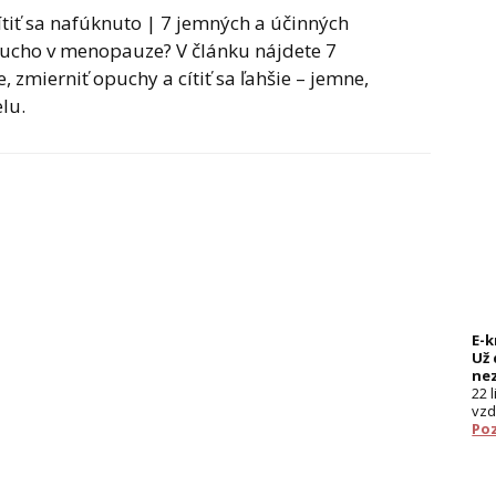
tiť sa nafúknuto | 7 jemných a účinných
rucho v menopauze? V článku nájdete 7
, zmierniť opuchy a cítiť sa ľahšie – jemne,
lu.
E-
Už 
ne
22 
vzd
Poz