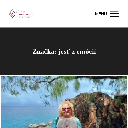
MENU
Značka: jesť z emócií