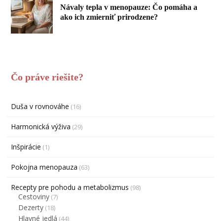
Návaly tepla v menopauze: Čo pomáha a
ako ich zmierniť prirodzene?
Čo práve riešite?
Duša v rovnováhe
(16)
Harmonická výživa
(29)
Inšpirácie
(1)
Pokojna menopauza
(63)
Recepty pre pohodu a metabolizmus
(98)
Cestoviny
(7)
Dezerty
(18)
Hlavné jedlá
(44)