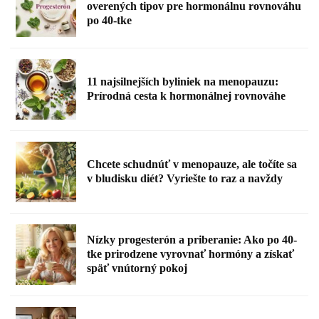
overených tipov pre hormonálnu rovnováhu
po 40-tke
11 najsilnejších byliniek na menopauzu:
Prírodná cesta k hormonálnej rovnováhe
Chcete schudnúť v menopauze, ale točíte sa
v bludisku diét? Vyriešte to raz a navždy
Nízky progesterón a priberanie: Ako po 40-
tke prirodzene vyrovnať hormóny a získať
späť vnútorný pokoj