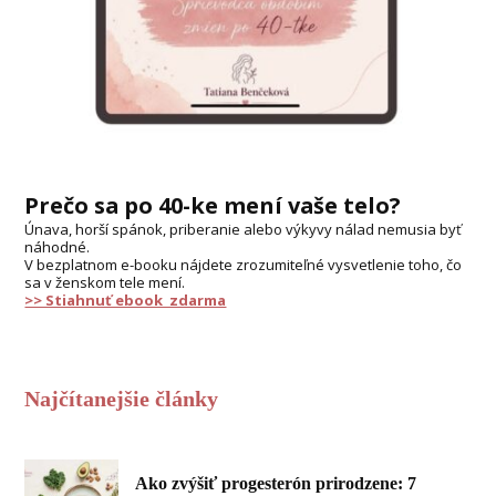
Prečo sa po 40-ke mení vaše telo?
Únava, horší spánok, priberanie alebo výkyvy nálad nemusia byť
náhodné.
V bezplatnom e-booku nájdete zrozumiteľné vysvetlenie toho, čo
sa v ženskom tele mení.
>> Stiahnuť ebook zdarma
Najčítanejšie články
Ako zvýšiť progesterón prirodzene: 7