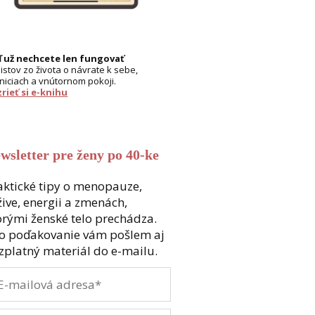
 už nechcete len fungovať
listov zo života o návrate k sebe,
niciach a vnútornom pokoji.
rieť si e-knihu
wsletter pre ženy po 40-ke
aktické tipy o menopauze,
žive, energii a zmenách,
orými ženské telo prechádza.
o poďakovanie vám pošlem aj
zplatný materiál do e-mailu.