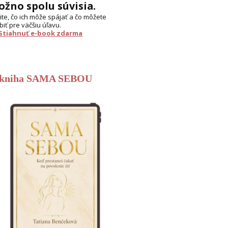
žno spolu súvisia.
tite, čo ich môže spájať a čo môžete
biť pre väčšiu úľavu.
 Stiahnuť e-book zdarma
-kniha SAMA SEBOU