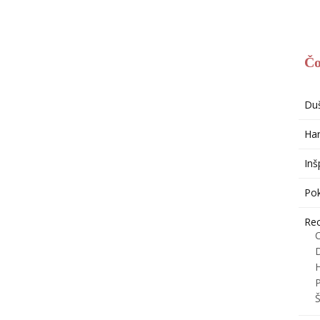
Čo
Du
Har
Inš
Po
Re
H
P
Š