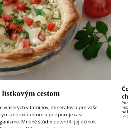
Č
s lístkovým cestom
c
Poz
 viacerých vitamínov, minerálov a pre vaše
môž
na 
silným antioxidantom a podporuje rast
>>
rganizme. Mnohé štúdie potvrdili jej účinok