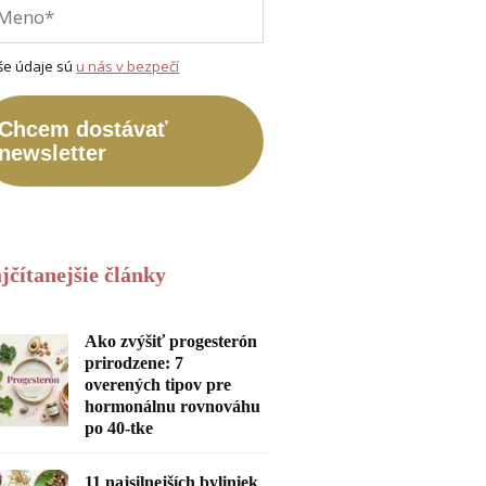
še údaje sú
u nás v bezpečí
Chcem dostávať
newsletter
jčítanejšie články
Ako zvýšiť progesterón
prirodzene: 7
overených tipov pre
hormonálnu rovnováhu
po 40-tke
11 najsilnejších byliniek