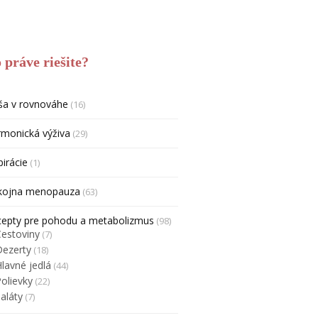
 práve riešite?
ša v rovnováhe
(16)
monická výživa
(29)
pirácie
(1)
kojna menopauza
(63)
cepty pre pohodu a metabolizmus
(98)
Cestoviny
(7)
Dezerty
(18)
lavné jedlá
(44)
olievky
(22)
aláty
(7)