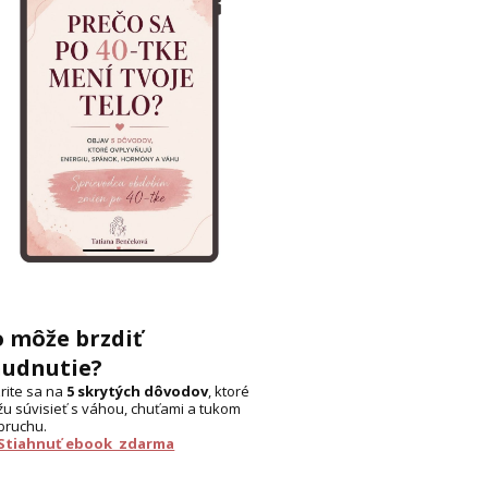
o môže brzdiť
hudnutie?
rite sa na
5 skrytých dôvodov
, ktoré
u súvisieť s váhou, chuťami a tukom
bruchu.
 Stiahnuť ebook zdarma