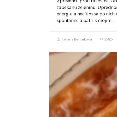
v prevencii proti rakovine. O
zapekanú zeleninu. Uprednost
energiu a necítim sa po nich 
spontánne a patrí k mojim...
Tatiana Benčeková
2582x