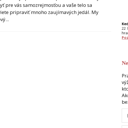
yť pre vás samozrejmosťou a vaše telo sa
 viete pripraviť mnoho zaujímavých jedál. My
ý...
Keď
22 
hra
Poz
Ne
Pr
vý
kt
Ak
be