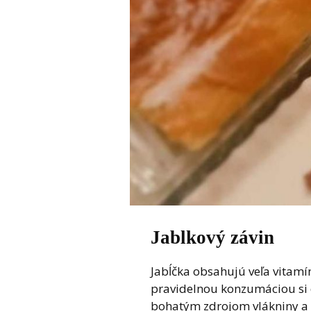
Jablkový závin
Jabĺčka obsahujú veľa vitamí
pravidelnou konzumáciou si 
bohatým zdrojom vlákniny a 