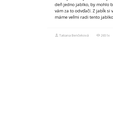
deň jedno jablko, by mohlo b
vám za to odvďačí. Z jabĺk si
máme veľmi radi tento jablkov
Tatiana Benčeková
2651x