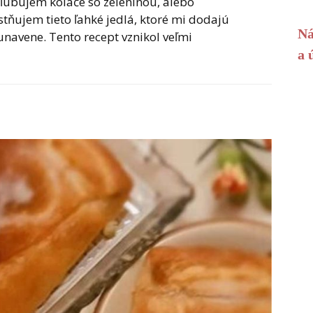
bľubujem koláče so zeleninou, alebo
ňujem tieto ľahké jedlá, ktoré mi dodajú
Ná
unavene. Tento recept vznikol veľmi
a 