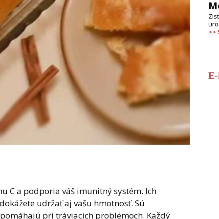
Mo
Zis
uro
>>
E
nu C a podporia váš imunitný systém. Ich
dokážete udržať aj vašu hmotnosť. Sú
pomáhajú pri tráviacich problémoch. Každý