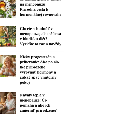
na menopauzu:
Prírodná cesta k
hormonálnej rovnováhe
Chcete schudnúť v
menopauze, ale točíte sa
v bludisku diét?
Vyriešte to raz a navždy
Nízky progesterón a
priberanie: Ako po 40-
tke prirodzene
vyrovnať hormóny a
získať späť vnútorný
pokoj
Návaly tepla v
menopauze: Čo
pomáha a ako ich
zmierniť prirodzene?