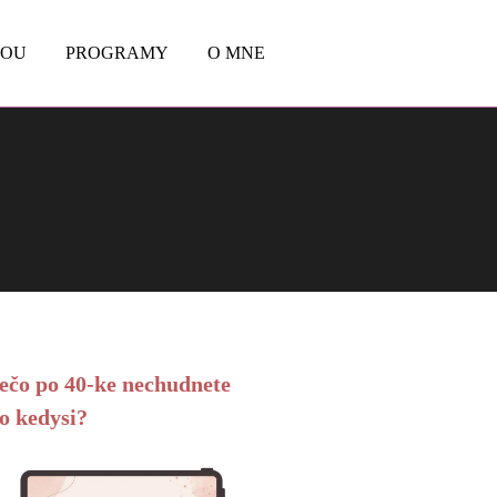
BOU
PROGRAMY
O MNE
ečo po 40-ke nechudnete
o kedysi?