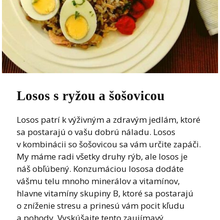
Losos s ryžou a šošovicou
Losos patrí k výživným a zdravým jedlám, ktoré
sa postarajú o vašu dobrú náladu. Losos
v kombinácii so šošovicou sa vám určite zapáči.
My máme radi všetky druhy rýb, ale losos je
náš obľúbený. Konzumáciou lososa dodáte
vášmu telu mnoho minerálov a vitamínov,
hlavne vitamíny skupiny B, ktoré sa postarajú
o zníženie stresu a prinesú vám pocit kľudu
a pohody. Vyskúšajte tento zaujímavý...