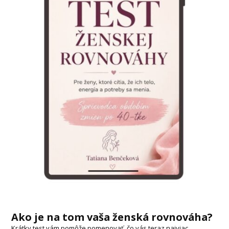
Ako je na tom vaša ženská rovnováha?
Krátky test vám pomôže pomenovať, čo vás teraz najviac