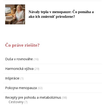
Návaly tepla v menopauze: Čo pomáha a
ako ich zmierniť prirodzene?
Čo práve riešite?
Duša v rovnováhe
(16)
Harmonická výživa
(29)
Inšpirácie
(1)
Pokojna menopauza
(63)
Recepty pre pohodu a metabolizmus
(98)
Cestoviny
(7)