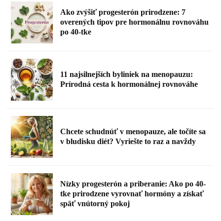
Ako zvýšiť progesterón prirodzene: 7
overených tipov pre hormonálnu rovnováhu
po 40-tke
11 najsilnejších byliniek na menopauzu:
Prírodná cesta k hormonálnej rovnováhe
Chcete schudnúť v menopauze, ale točíte sa
v bludisku diét? Vyriešte to raz a navždy
Nízky progesterón a priberanie: Ako po 40-
tke prirodzene vyrovnať hormóny a získať
späť vnútorný pokoj