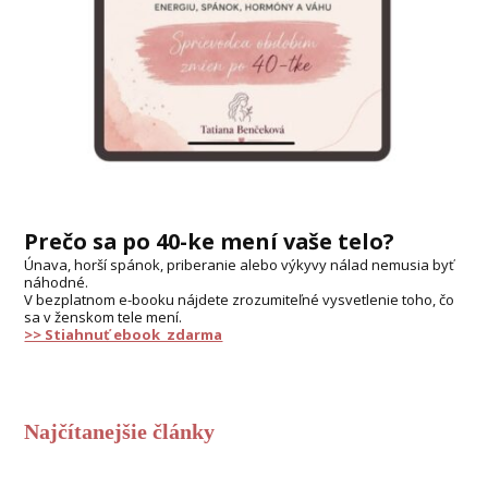
Prečo sa po 40-ke mení vaše telo?
Únava, horší spánok, priberanie alebo výkyvy nálad nemusia byť
náhodné.
V bezplatnom e-booku nájdete zrozumiteľné vysvetlenie toho, čo
sa v ženskom tele mení.
>> Stiahnuť ebook zdarma
Najčítanejšie články