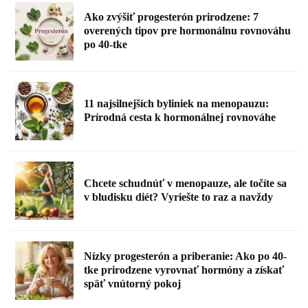
Ako zvýšiť progesterón prirodzene: 7
overených tipov pre hormonálnu rovnováhu
po 40-tke
11 najsilnejších byliniek na menopauzu:
Prírodná cesta k hormonálnej rovnováhe
Chcete schudnúť v menopauze, ale točíte sa
v bludisku diét? Vyriešte to raz a navždy
Nízky progesterón a priberanie: Ako po 40-
tke prirodzene vyrovnať hormóny a získať
späť vnútorný pokoj