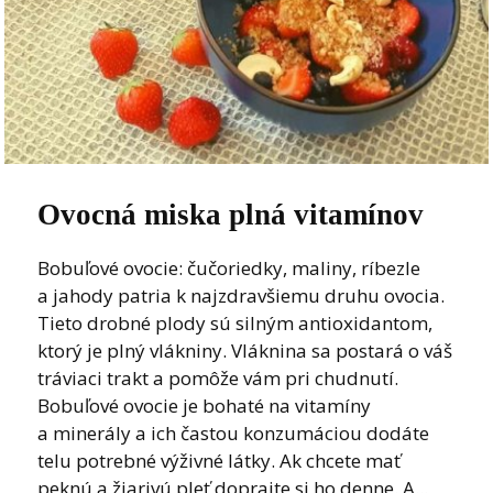
Ovocná miska plná vitamínov
Bobuľové ovocie: čučoriedky, maliny, ríbezle
a jahody patria k najzdravšiemu druhu ovocia.
Tieto drobné plody sú silným antioxidantom,
ktorý je plný vlákniny. Vláknina sa postará o váš
tráviaci trakt a pomôže vám pri chudnutí.
Bobuľové ovocie je bohaté na vitamíny
a minerály a ich častou konzumáciou dodáte
telu potrebné výživné látky. Ak chcete mať
peknú a žiarivú pleť doprajte si ho denne. A...