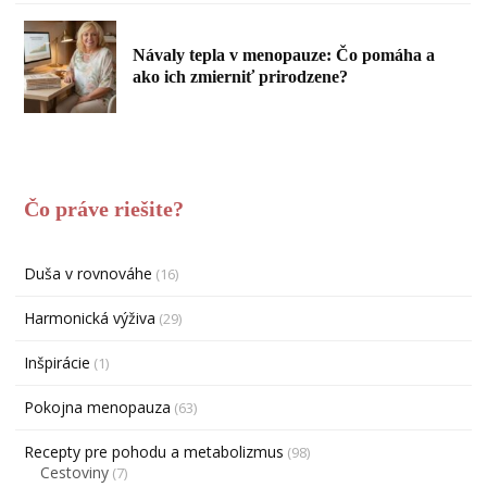
Návaly tepla v menopauze: Čo pomáha a
ako ich zmierniť prirodzene?
Čo práve riešite?
Duša v rovnováhe
(16)
Harmonická výživa
(29)
Inšpirácie
(1)
Pokojna menopauza
(63)
Recepty pre pohodu a metabolizmus
(98)
Cestoviny
(7)