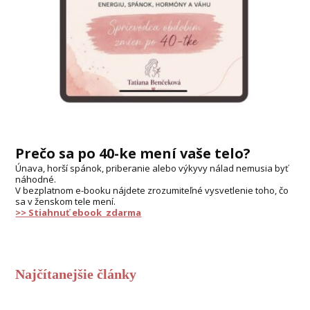
Prečo sa po 40-ke mení vaše telo?
Únava, horší spánok, priberanie alebo výkyvy nálad nemusia byť
náhodné.
V bezplatnom e-booku nájdete zrozumiteľné vysvetlenie toho, čo
sa v ženskom tele mení.
>> Stiahnuť ebook zdarma
Najčítanejšie články