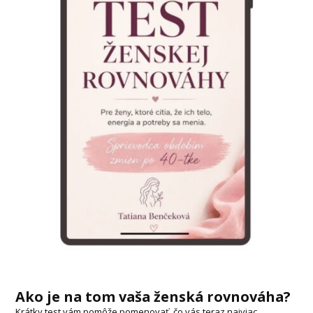
Ako je na tom vaša ženská rovnováha?
Krátky test vám pomôže pomenovať, čo vás teraz najviac