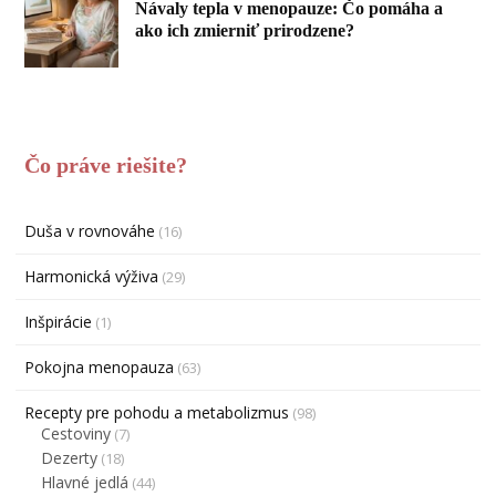
Návaly tepla v menopauze: Čo pomáha a
ako ich zmierniť prirodzene?
Čo práve riešite?
Duša v rovnováhe
(16)
Harmonická výživa
(29)
Inšpirácie
(1)
Pokojna menopauza
(63)
Recepty pre pohodu a metabolizmus
(98)
Cestoviny
(7)
Dezerty
(18)
Hlavné jedlá
(44)