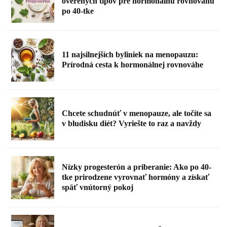
overených tipov pre hormonálnu rovnováhu
po 40-tke
11 najsilnejších byliniek na menopauzu:
Prírodná cesta k hormonálnej rovnováhe
Chcete schudnúť v menopauze, ale točíte sa
v bludisku diét? Vyriešte to raz a navždy
Nízky progesterón a priberanie: Ako po 40-
tke prirodzene vyrovnať hormóny a získať
späť vnútorný pokoj