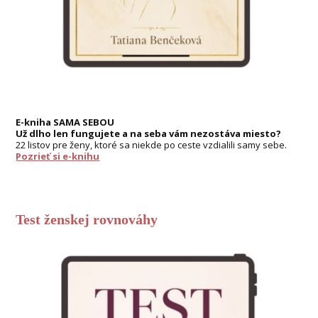
E-kniha SAMA SEBOU
Už dlho len fungujete a na seba vám nezostáva miesto?
22 listov pre ženy, ktoré sa niekde po ceste vzdialili samy sebe.
Pozrieť si e-knihu
Test ženskej rovnováhy