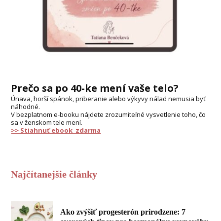
Prečo sa po 40-ke mení vaše telo?
Únava, horší spánok, priberanie alebo výkyvy nálad nemusia byť
náhodné.
V bezplatnom e-booku nájdete zrozumiteľné vysvetlenie toho, čo
sa v ženskom tele mení.
>> Stiahnuť ebook zdarma
Najčítanejšie články
Ako zvýšiť progesterón prirodzene: 7