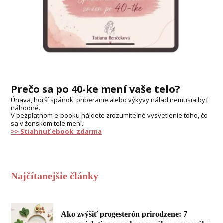
Prečo sa po 40-ke mení vaše telo?
Únava, horší spánok, priberanie alebo výkyvy nálad nemusia byť
náhodné.
V bezplatnom e-booku nájdete zrozumiteľné vysvetlenie toho, čo
sa v ženskom tele mení.
>> Stiahnuť ebook zdarma
Najčítanejšie články
Ako zvýšiť progesterón prirodzene: 7