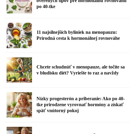
overených tipov pre hormonálnu rovnováhu
po 40-tke
11 najsilnejších byliniek na menopauzu:
Prírodná cesta k hormonálnej rovnováhe
Chcete schudnúť v menopauze, ale točíte sa
v bludisku diét? Vyriešte to raz a navždy
Nízky progesterón a priberanie: Ako po 40-
tke prirodzene vyrovnať hormóny a získať
späť vnútorný pokoj