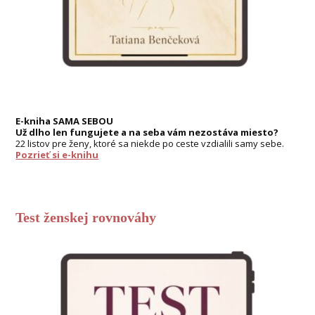
E-kniha SAMA SEBOU
Už dlho len fungujete a na seba vám nezostáva miesto?
22 listov pre ženy, ktoré sa niekde po ceste vzdialili samy sebe.
Pozrieť si e-knihu
Test ženskej rovnováhy