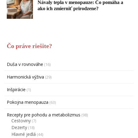
Návaly tepla v menopauze: Čo pomáha a
ako ich zmierniť prirodzene?
Čo práve riešite?
Duša v rovnováhe
(16)
Harmonická výživa
(29)
Inšpirácie
(1)
Pokojna menopauza
(63)
Recepty pre pohodu a metabolizmus
(98)
Cestoviny
(7)
Dezerty
(18)
Hlavné jedlá
(44)