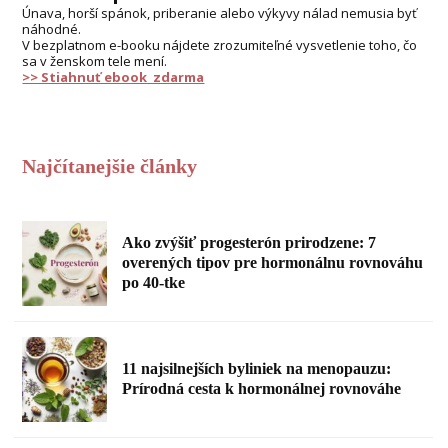
Únava, horší spánok, priberanie alebo výkyvy nálad nemusia byť
náhodné.
V bezplatnom e-booku nájdete zrozumiteľné vysvetlenie toho, čo
sa v ženskom tele mení.
>> Stiahnuť ebook zdarma
Najčítanejšie články
Ako zvýšiť progesterón prirodzene: 7
overených tipov pre hormonálnu rovnováhu
po 40-tke
11 najsilnejších byliniek na menopauzu:
Prírodná cesta k hormonálnej rovnováhe