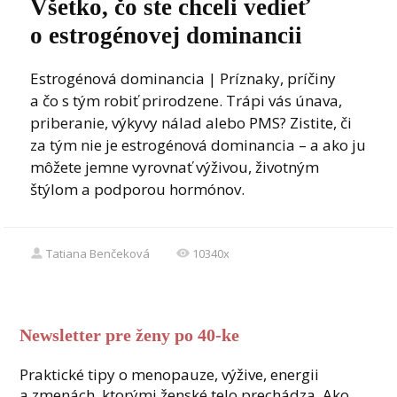
Všetko, čo ste chceli vedieť
o estrogénovej dominancii
Estrogénová dominancia | Príznaky, príčiny
a čo s tým robiť prirodzene. Trápi vás únava,
priberanie, výkyvy nálad alebo PMS? Zistite, či
za tým nie je estrogénová dominancia – a ako ju
môžete jemne vyrovnať výživou, životným
štýlom a podporou hormónov.
Tatiana Benčeková
10340x
Newsletter pre ženy po 40-ke
Praktické tipy o menopauze, výžive, energii
a zmenách, ktorými ženské telo prechádza. Ako