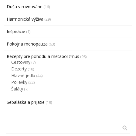
Duša v rovnováhe
(16)
Harmonická výživa
(29)
Inšpirácie
(1)
Pokojna menopauza
(63)
Recepty pre pohodu a metabolizmus
(98)
Cestoviny
(7)
Dezerty
(18)
Hlavné jedlá
(44)
Polievky
(22)
Šaláty
(7)
Sebaláska a prijatie
(19)