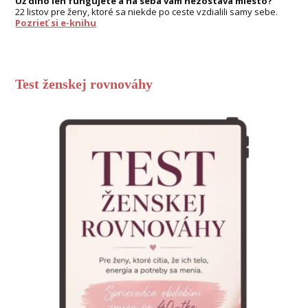
Už dlho len fungujete a na seba vám nezostáva miesto?
22 listov pre ženy, ktoré sa niekde po ceste vzdialili samy sebe.
Pozrieť si e-knihu
Test ženskej rovnováhy