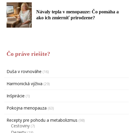
Návaly tepla v menopauze: Čo pomáha a
ako ich zmierniť prirodzene?
Čo práve riešite?
Duša v rovnováhe
(16)
Harmonická výživa
(29)
Inšpirácie
(1)
Pokojna menopauza
(63)
Recepty pre pohodu a metabolizmus
(98)
Cestoviny
(7)
Dezerty
(18)