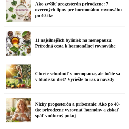
Ako zvýšiť progesterón prirodzene: 7
overených tipov pre hormonálnu rovnováhu
po 40-tke
11 najsilnejších byliniek na menopauzu:
Prírodná cesta k hormonálnej rovnováhe
Chcete schudnúť v menopauze, ale točíte sa
v bludisku diét? Vyriešte to raz a navždy
Nízky progesterón a priberanie: Ako po 40-
tke prirodzene vyrovnať hormóny a získať
späť vnútorný pokoj