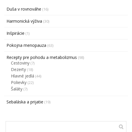
Duša v rovnováhe
(16)
Harmonická výživa
(30)
Inšpirácie
(1)
Pokojna menopauza
(63)
Recepty pre pohodu a metabolizmus
(98)
Cestoviny
(7)
Dezerty
(18)
Hlavné jedlá
(44)
Polievky
(22)
Šaláty
(7)
Sebaláska a prijatie
(19)