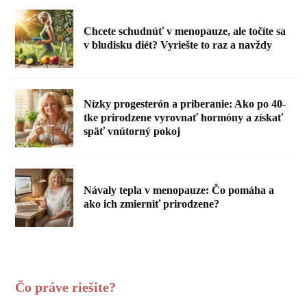
Chcete schudnúť v menopauze, ale točíte sa
v bludisku diét? Vyriešte to raz a navždy
Nízky progesterón a priberanie: Ako po 40-
tke prirodzene vyrovnať hormóny a získať
späť vnútorný pokoj
Návaly tepla v menopauze: Čo pomáha a
ako ich zmierniť prirodzene?
Čo práve riešite?