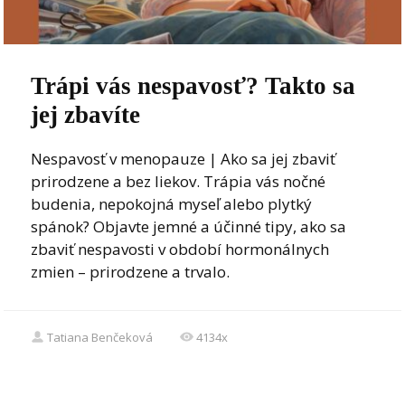
Trápi vás nespavosť? Takto sa
jej zbavíte
Nespavosť v menopauze | Ako sa jej zbaviť
prirodzene a bez liekov. Trápia vás nočné
budenia, nepokojná myseľ alebo plytký
spánok? Objavte jemné a účinné tipy, ako sa
zbaviť nespavosti v období hormonálnych
zmien – prirodzene a trvalo.
Tatiana Benčeková
4134x