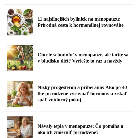
11 najsilnejších byliniek na menopauzu:
Prírodná cesta k hormonálnej rovnováhe
Chcete schudnúť v menopauze, ale točíte sa
v bludisku diét? Vyriešte to raz a navždy
Nízky progesterón a priberanie: Ako po 40-
tke prirodzene vyrovnať hormóny a získať
späť vnútorný pokoj
Návaly tepla v menopauze: Čo pomáha a
ako ich zmierniť prirodzene?