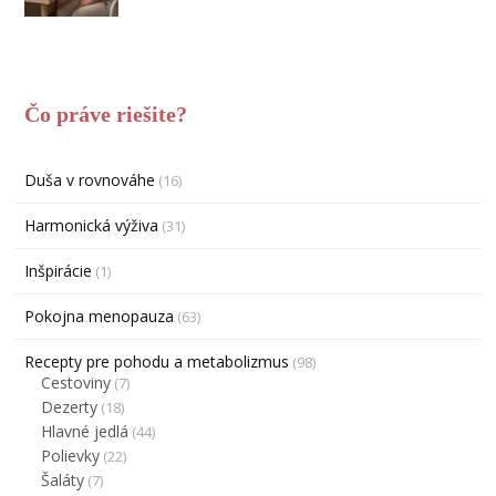
Čo práve riešite?
Duša v rovnováhe
(16)
Harmonická výživa
(31)
Inšpirácie
(1)
Pokojna menopauza
(63)
Recepty pre pohodu a metabolizmus
(98)
Cestoviny
(7)
Dezerty
(18)
Hlavné jedlá
(44)
Polievky
(22)
Šaláty
(7)