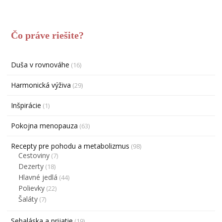
Čo práve riešite?
Duša v rovnováhe
(16)
Harmonická výživa
(29)
Inšpirácie
(1)
Pokojna menopauza
(63)
Recepty pre pohodu a metabolizmus
(98)
Cestoviny
(7)
Dezerty
(18)
Hlavné jedlá
(44)
Polievky
(22)
Šaláty
(7)
Sebaláska a prijatie
(19)