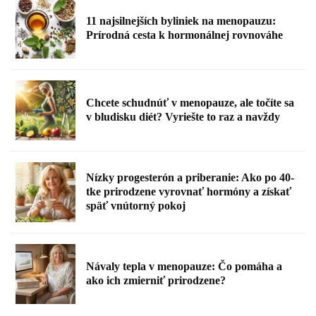
11 najsilnejších byliniek na menopauzu:
Prírodná cesta k hormonálnej rovnováhe
Chcete schudnúť v menopauze, ale točíte sa
v bludisku diét? Vyriešte to raz a navždy
Nízky progesterón a priberanie: Ako po 40-
tke prirodzene vyrovnať hormóny a získať
späť vnútorný pokoj
Návaly tepla v menopauze: Čo pomáha a
ako ich zmierniť prirodzene?