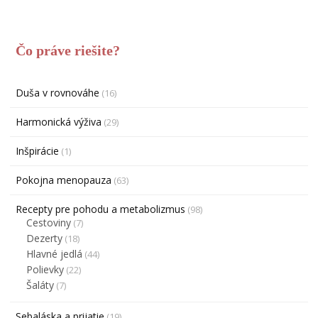
Čo práve riešite?
Duša v rovnováhe
(16)
Harmonická výživa
(29)
Inšpirácie
(1)
Pokojna menopauza
(63)
Recepty pre pohodu a metabolizmus
(98)
Cestoviny
(7)
Dezerty
(18)
Hlavné jedlá
(44)
Polievky
(22)
Šaláty
(7)
Sebaláska a prijatie
(19)