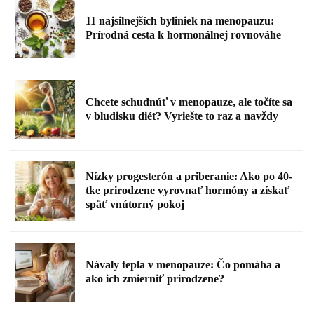
11 najsilnejších byliniek na menopauzu:
Prírodná cesta k hormonálnej rovnováhe
Chcete schudnúť v menopauze, ale točíte sa
v bludisku diét? Vyriešte to raz a navždy
Nízky progesterón a priberanie: Ako po 40-
tke prirodzene vyrovnať hormóny a získať
späť vnútorný pokoj
Návaly tepla v menopauze: Čo pomáha a
ako ich zmierniť prirodzene?