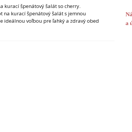
a kurací špenátový šalát so cherry.
t na kurací špenátový šalát s jemnou
Ná
je ideálnou voľbou pre ľahký a zdravý obed
a 