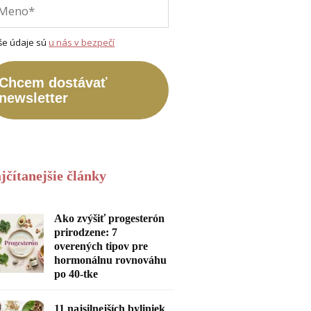
še údaje sú
u nás v bezpečí
Chcem dostávať
newsletter
jčítanejšie články
Ako zvýšiť progesterón
prirodzene: 7
overených tipov pre
hormonálnu rovnováhu
po 40-tke
11 najsilnejších byliniek