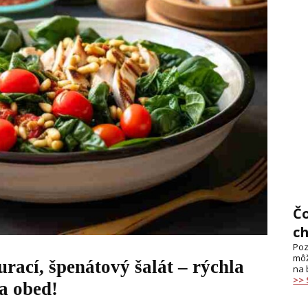
Č
c
Poz
môž
rací, špenátový šalát – rýchla
na 
>>
a obed!