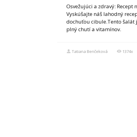
Osvežujúci a zdravý: Recept n
Vyskúšajte náš lahodný recep
dochuťou cibule.Tento šalát 
plný chutí a vitamínov.
Tatiana Benčeková
1374x