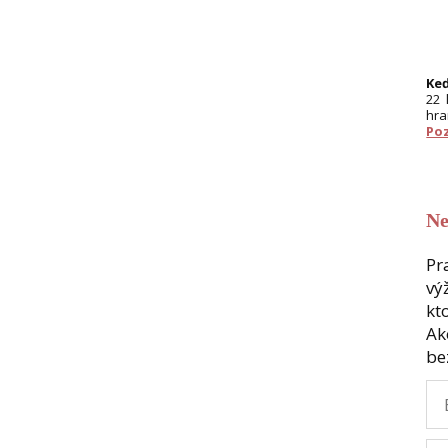
Keď
22 
hra
Poz
Ne
Pr
vý
kt
Ak
be