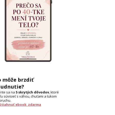
o môže brzdiť
hudnutie?
rite sa na
5 skrytých dôvodov
, ktoré
u súvisieť s váhou, chuťami a tukom
bruchu.
 Stiahnuť ebook zdarma