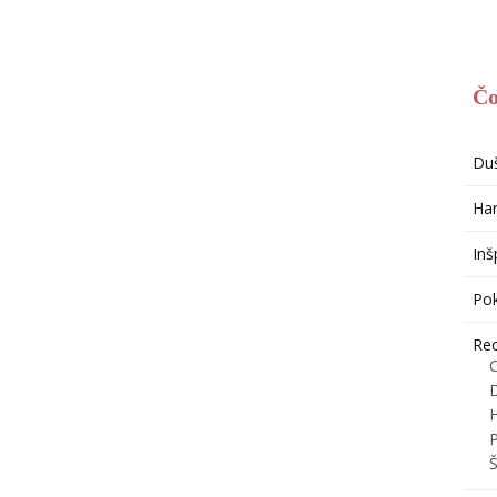
Čo
Du
Har
Inš
Po
Re
H
P
Š