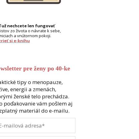
 už nechcete len fungovať
listov zo života o návrate k sebe,
niciach a vnútornom pokoji.
rieť si e-knihu
wsletter pre ženy po 40-ke
aktické tipy o menopauze,
žive, energii a zmenách,
orými ženské telo prechádza.
o poďakovanie vám pošlem aj
zplatný materiál do e-mailu.