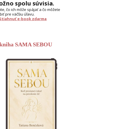
žno spolu súvisia.
tite, čo ich môže spájať a čo môžete
biť pre väčšiu úľavu.
 Stiahnuť e-book zdarma
-kniha SAMA SEBOU