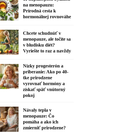
na menopauzu:
Prírodná cesta k
hormonálnej rovnováhe
Chcete schudnúť v
menopauze, ale točíte sa
v bludisku diét?
Vyriešte to raz a navždy
Nízky progesterón a
priberanie: Ako po 40-
tke prirodzene
vyrovnať hormóny a
získať späť vnútorný
pokoj
Návaly tepla v
menopauze: Čo
pomáha a ako ich
zmierniť prirodzene?