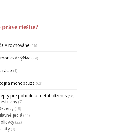
 práve riešite?
ša v rovnováhe
(16)
monická výživa
(29)
pirácie
(1)
kojna menopauza
(63)
cepty pre pohodu a metabolizmus
(98)
Cestoviny
(7)
Dezerty
(18)
lavné jedlá
(44)
olievky
(22)
aláty
(7)