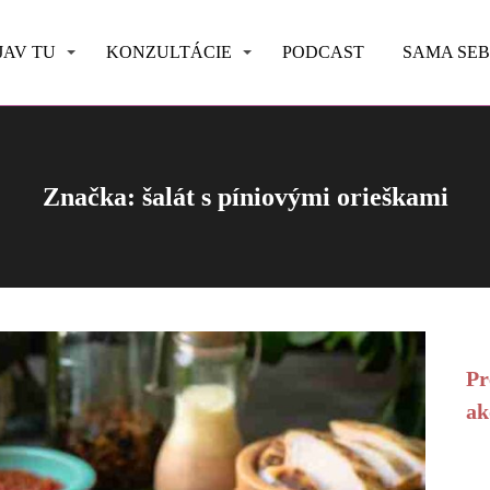
JAV TU
KONZULTÁCIE
PODCAST
SAMA SE
Značka: šalát s píniovými orieškami
Pr
ak