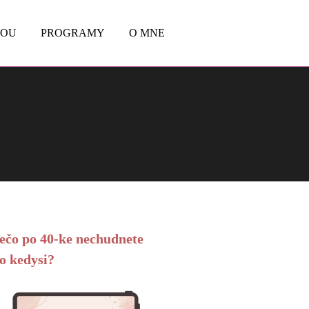
BOU
PROGRAMY
O MNE
ečo po 40-ke nechudnete
o kedysi?