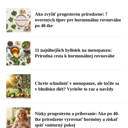
Ako zvýšiť progesterón prirodzene: 7
overených tipov pre hormonálnu rovnováhu
po 40-tke
11 najsilnejších byliniek na menopauzu:
Prírodná cesta k hormonálnej rovnováhe
Chcete schudnúť v menopauze, ale točíte sa
v bludisku diét? Vyriešte to raz a navždy
Nízky progesterón a priberanie: Ako po 40-
tke prirodzene vyrovnať hormóny a získať
späť vnútorný pokoj