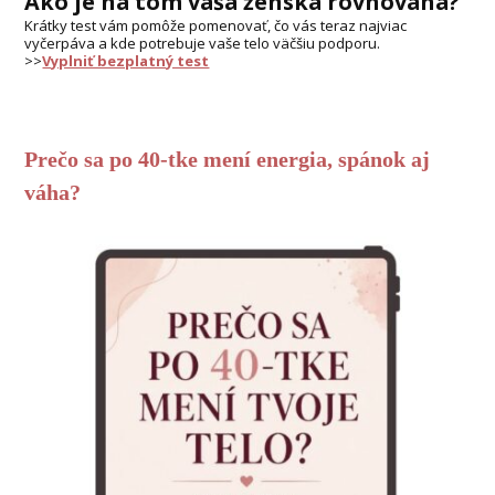
Ako je na tom vaša ženská rovnováha?
Krátky test vám pomôže pomenovať, čo vás teraz najviac
vyčerpáva a kde potrebuje vaše telo väčšiu podporu.
>>
Vyplniť bezplatný test
Prečo sa po 40-tke mení energia, spánok aj
váha?