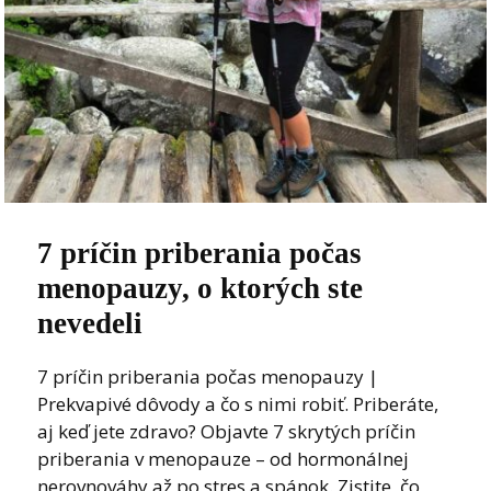
7 príčin priberania počas
menopauzy, o ktorých ste
nevedeli
7 príčin priberania počas menopauzy |
Prekvapivé dôvody a čo s nimi robiť. Priberáte,
aj keď jete zdravo? Objavte 7 skrytých príčin
priberania v menopauze – od hormonálnej
nerovnováhy až po stres a spánok. Zistite, čo