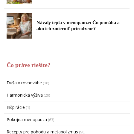
Návaly tepla v menopauze: Čo pomáha a
ako ich zmierniť prirodzene?
Čo práve riešite?
Duša v rovnováhe
(16)
Harmonická výživa
(29)
Inšpirácie
(1)
Pokojna menopauza
(63)
Recepty pre pohodu a metabolizmus
(98)