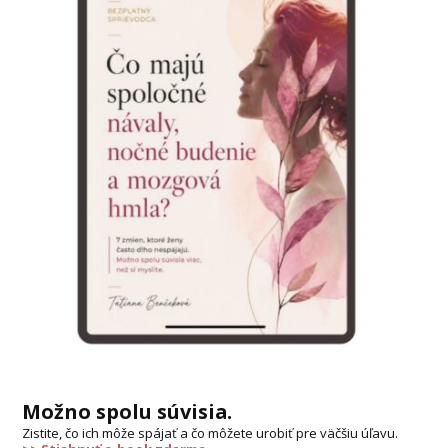
Možno spolu súvisia.
Zistite, čo ich môže spájať a čo môžete urobiť pre väčšiu úľavu.