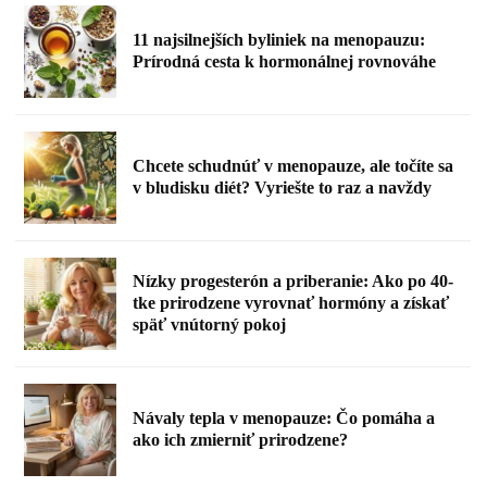
11 najsilnejších byliniek na menopauzu:
Prírodná cesta k hormonálnej rovnováhe
Chcete schudnúť v menopauze, ale točíte sa
v bludisku diét? Vyriešte to raz a navždy
Nízky progesterón a priberanie: Ako po 40-
tke prirodzene vyrovnať hormóny a získať
späť vnútorný pokoj
Návaly tepla v menopauze: Čo pomáha a
ako ich zmierniť prirodzene?