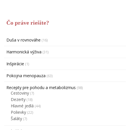
Čo práve riešite?
Duša v rovnováhe
(16)
Harmonická výživa
(31)
Inšpirácie
(1)
Pokojna menopauza
(63)
Recepty pre pohodu a metabolizmus
(98)
Cestoviny
(7)
Dezerty
(18)
Hlavné jedlá
(44)
Polievky
(22)
Šaláty
(7)