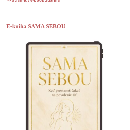
>> Stiahnuť e-book zdarma
E-kniha SAMA SEBOU