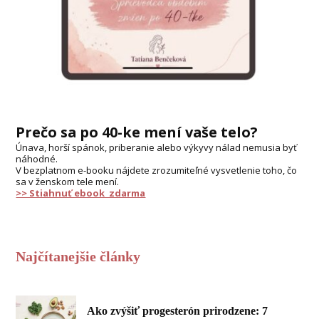
Prečo sa po 40-ke mení vaše telo?
Únava, horší spánok, priberanie alebo výkyvy nálad nemusia byť
náhodné.
V bezplatnom e-booku nájdete zrozumiteľné vysvetlenie toho, čo
sa v ženskom tele mení.
>> Stiahnuť ebook zdarma
Najčítanejšie články
Ako zvýšiť progesterón prirodzene: 7