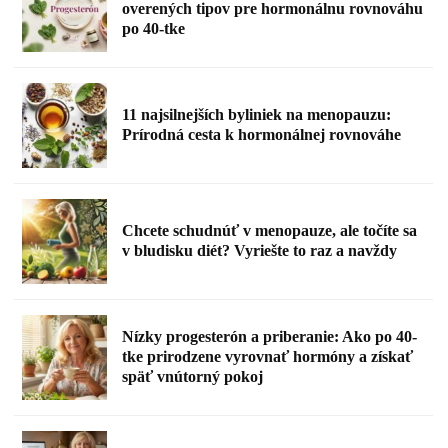
overených tipov pre hormonálnu rovnováhu
po 40-tke
11 najsilnejších byliniek na menopauzu:
Prírodná cesta k hormonálnej rovnováhe
Chcete schudnúť v menopauze, ale točíte sa
v bludisku diét? Vyriešte to raz a navždy
Nízky progesterón a priberanie: Ako po 40-
tke prirodzene vyrovnať hormóny a získať
späť vnútorný pokoj