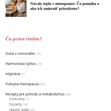
Návaly tepla v menopauze: Čo pomáha a
ako ich zmierniť prirodzene?
Čo práve riešite?
Duša v rovnováhe
(16)
Harmonická výživa
(29)
Inšpirácie
(1)
Pokojna menopauza
(63)
Recepty pre pohodu a metabolizmus
(98)
Cestoviny
(7)
Dezerty
(18)
Hlavné jedlá
(44)